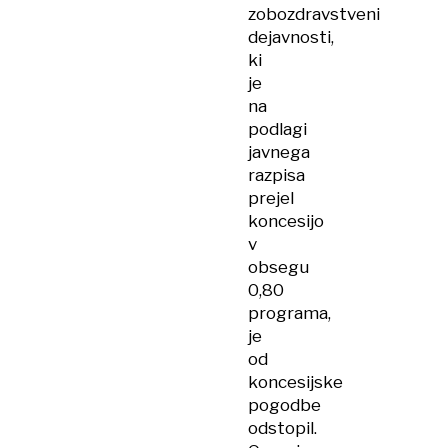
zobozdravstveni
dejavnosti,
ki
je
na
podlagi
javnega
razpisa
prejel
koncesijo
v
obsegu
0,80
programa,
je
od
koncesijske
pogodbe
odstopil.