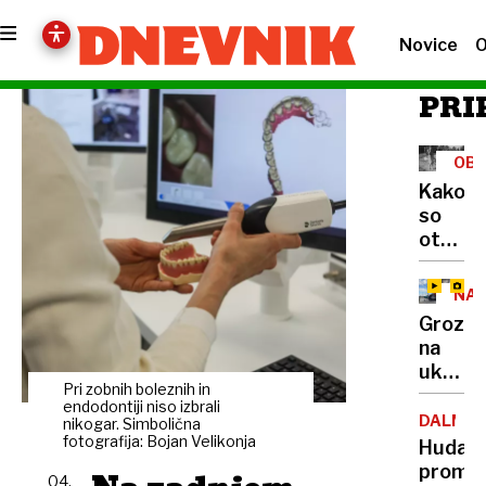
Novice
O
PRI
OBL
Kako
so
otroci
vodilni
nacist
NA
gledali
Grozlji
na
na
očete
ukrajin
in
Pri zobnih boleznih in
železni
kako
endodontiji niso izbrali
postaji
DALMAC
nikogar. Simbolična
Hitlerj
fotografija: Bojan Velikonja
brezpi
Huda
sestra
ranil
prome
na
04.