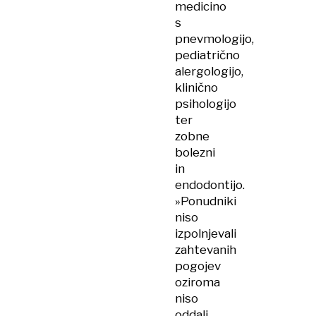
medicino
s
pnevmologijo,
pediatrično
alergologijo,
klinično
psihologijo
ter
zobne
bolezni
in
endodontijo.
»Ponudniki
niso
izpolnjevali
zahtevanih
pogojev
oziroma
niso
oddali