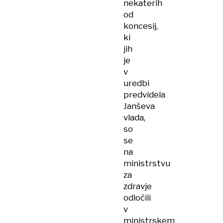
nekaterih
od
koncesij,
ki
jih
je
v
uredbi
predvidela
Janševa
vlada,
so
se
na
ministrstvu
za
zdravje
odločili
v
ministrskem