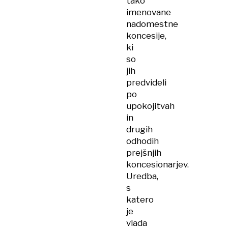
tako
imenovane
nadomestne
koncesije,
ki
so
jih
predvideli
po
upokojitvah
in
drugih
odhodih
prejšnjih
koncesionarjev.
Uredba,
s
katero
je
vlada