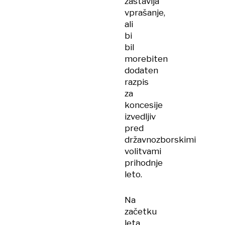
zastavlja
vprašanje,
ali
bi
bil
morebiten
dodaten
razpis
za
koncesije
izvedljiv
pred
državnozborskimi
volitvami
prihodnje
leto.
Na
začetku
leta