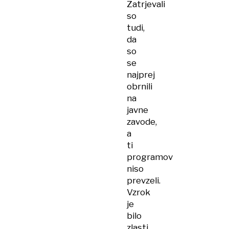
Zatrjevali
so
tudi,
da
so
se
najprej
obrnili
na
javne
zavode,
a
ti
programov
niso
prevzeli.
Vzrok
je
bilo
zlasti