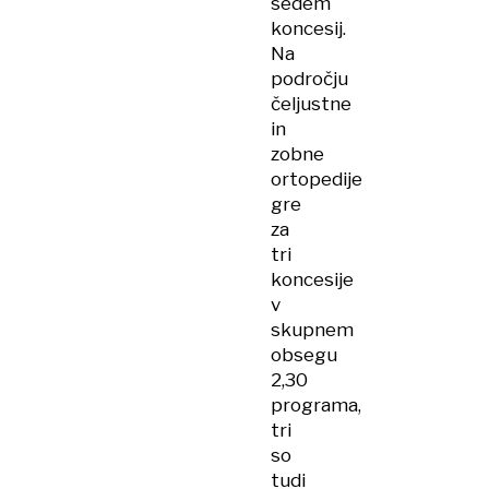
sedem
koncesij.
Na
področju
čeljustne
in
zobne
ortopedije
gre
za
tri
koncesije
v
skupnem
obsegu
2,30
programa,
tri
so
tudi