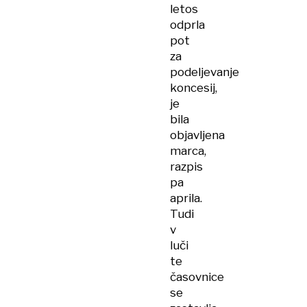
letos
odprla
pot
za
podeljevanje
koncesij,
je
bila
objavljena
marca,
razpis
pa
aprila.
Tudi
v
luči
te
časovnice
se