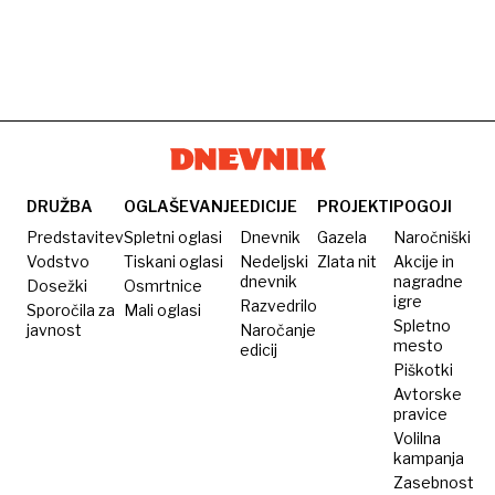
DRUŽBA
OGLAŠEVANJE
EDICIJE
PROJEKTI
POGOJI
Predstavitev
Spletni oglasi
Dnevnik
Gazela
Naročniški
Vodstvo
Tiskani oglasi
Nedeljski
Zlata nit
Akcije in
dnevnik
nagradne
Dosežki
Osmrtnice
igre
Razvedrilo
Sporočila za
Mali oglasi
Spletno
javnost
Naročanje
mesto
edicij
Piškotki
Avtorske
pravice
Volilna
kampanja
Zasebnost