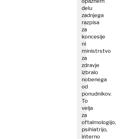
opaznem
delu
zadnjega
razpisa
za
koncesije
ni
ministrstvo
za
zdravje
izbralo
nobenega
od
ponudnikov.
To
velja
za
oftalmologijo,
psihiatrijo,
interno