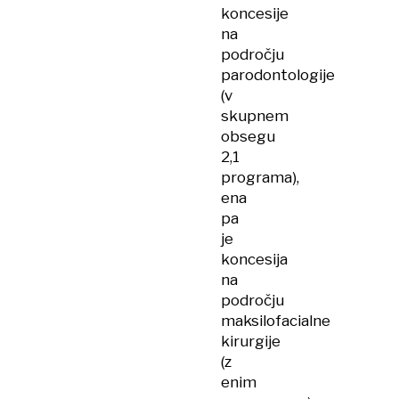
koncesije
na
področju
parodontologije
(v
skupnem
obsegu
2,1
programa),
ena
pa
je
koncesija
na
področju
maksilofacialne
kirurgije
(z
enim