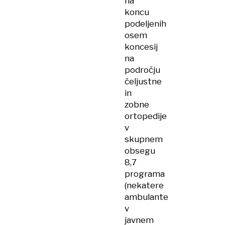
na
koncu
podeljenih
osem
koncesij
na
področju
čeljustne
in
zobne
ortopedije
v
skupnem
obsegu
8,7
programa
(nekatere
ambulante
v
javnem