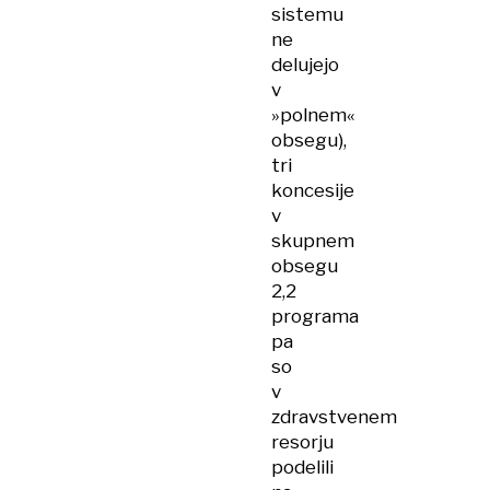
sistemu
ne
delujejo
v
»polnem«
obsegu),
tri
koncesije
v
skupnem
obsegu
2,2
programa
pa
so
v
zdravstvenem
resorju
podelili