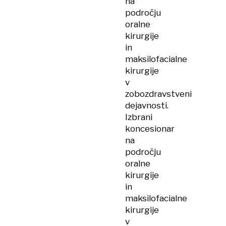
na
področju
oralne
kirurgije
in
maksilofacialne
kirurgije
v
zobozdravstveni
dejavnosti.
Izbrani
koncesionar
na
področju
oralne
kirurgije
in
maksilofacialne
kirurgije
v