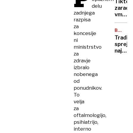
Tiktok
nekdan
DEZINF
delu
zaradi
premie
zadnjega
vmešav
Jadran
razpisa
v
Kosor
za
volitve
BRDO
koncesije
zaprl
PRI
Tradici
ni
številn
KRANJU
spreje
ministrstvo
račune
najtrof
–
za
matura
kriv
zdravje
letos
tudi
izbralo
jih je
Putin
nobenega
diaman
od
67
ponudnikov.
To
velja
za
oftalmologijo,
psihiatrijo,
interno