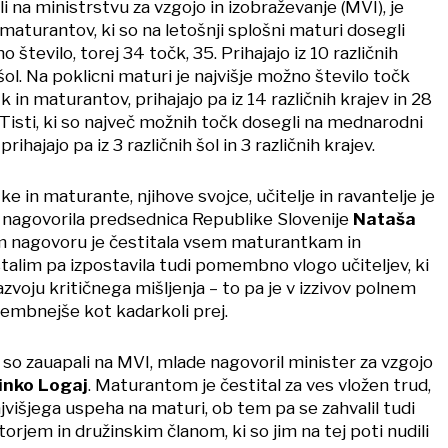
li na ministrstvu za vzgojo in izobraževanje (MVI), je
maturantov, ki so na letošnji splošni maturi dosegli
o število, torej 34 točk, 35. Prihajajo iz 10 različnih
 šol. Na poklicni maturi je najvišje možno število točk
in maturantov, prihajajo pa iz 14 različnih krajev in 28
l. Tisti, ki so največ možnih točk dosegli na mednarodni
prihajajo pa iz 3 različnih šol in 3 različnih krajev.
in maturante, njihove svojce, učitelje in ravantelje je
nagovorila predsednica Republike Slovenije
Nataša
em nagovoru je čestitala vsem maturantkam in
lim pa izpostavila tudi pomembno vlogo učiteljev, ki
azvoju kritičnega mišljenja – to pa je v izzivov polnem
bnejše kot kadarkoli prej.
t so zauapali na MVI, mlade nagovoril minister za vzgojo
inko Logaj
. Maturantom je čestital za ves vložen trud,
 najvišjega uspeha na maturi, ob tem pa se zahvalil tudi
rjem in družinskim članom, ki so jim na tej poti nudili