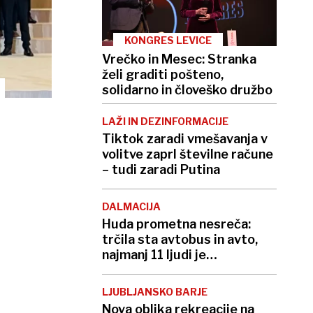
KONGRES LEVICE
Vrečko in Mesec: Stranka
želi graditi pošteno,
solidarno in človeško družbo
LAŽI IN DEZINFORMACIJE
Tiktok zaradi vmešavanja v
volitve zaprl številne račune
– tudi zaradi Putina
DALMACIJA
Huda prometna nesreča:
trčila sta avtobus in avto,
najmanj 11 ljudi je
poškodovanih
LJUBLJANSKO BARJE
Nova oblika rekreacije na