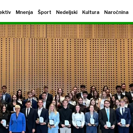
ektiv
Mnenja
Šport
Nedeljski
Kultura
Naročnina