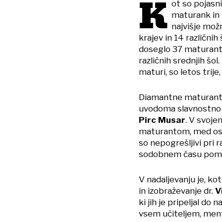
K
ot so pojasni
maturank in 
najvišje možn
krajev in 14 različnih
doseglo 37 maturantk 
različnih srednjih šo
maturi, so letos trije, 
Diamantne maturantke 
uvodoma slavnostno 
Pirc Musar
. V svoj
maturantom, med osta
so nepogrešljivi pri r
sodobnem času pomem
V nadaljevanju je, ko
in izobraževanje dr.
V
ki jih je pripeljal do
vsem učiteljem, mento