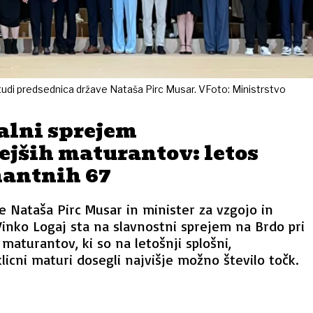
udi predsednica države Nataša Pirc Musar. VFoto: Ministrstvo
alni sprejem
ejših maturantov: letos
mantnih 67
 Nataša Pirc Musar in minister za vzgojo in
Vinko Logaj sta na slavnostni sprejem na Brdo pri
maturantov, ki so na letošnji splošni,
icni maturi dosegli najvišje možno število točk.