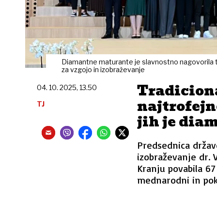
Diamantne maturante je slavnostno nagovorila t
za vzgojo in izobraževanje
Tradicion
04. 10. 2025, 13.50
najtrofejn
TJ
jih je dia
Predsednica države
izobraževanje dr. 
Kranju povabila 67 
mednarodni in pokl