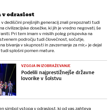
 v odraslost
 dediščini prejšnjih generacij znali prepoznati tudi
 civilizacijske dosežke, ki jih je vredno negovati, še
raniti. Pri tem imam v mislih poleg prispevka na
tvenem področju tudi človečnost, sočutje,
 bivanja v skupnosti in zavzemanje za mir,« je dejal
l tudi splošni pomen mature.
VZGOJA IN IZOBRAŽEVANJE
Podelili najprestižnejše državne
lovorike v šolstvu
en simbol vstopa v odraslost, ki od vas zahteva