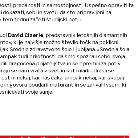
osti, predanosti in samostojnosti. Uspešno opraviti ta
 dokazati, sebi in svetu, da ste pripravljeni na
 tem tednu začeti študijski poti.«
tudi
David Cizerle
, predstavnik letošnjih diamantnih
ov, ki je najvišje možno število točk na poklicni
jak Srednje zdravstvene šole Ljubljana. »Srednja šola
, ampak tudi priložnosti, da smo spoznali sebe, svoja
ili dragocena prijateljstva in se opremili za pot v
irajo se nam vrata v svet in kot mladi odrasli se
ost ni nekaj, kar nas čaka, ampak nekaj, kar skupaj
jem govoru poudaril maturant in se zahvalil vsem, ki
ničevati svoje sanje.