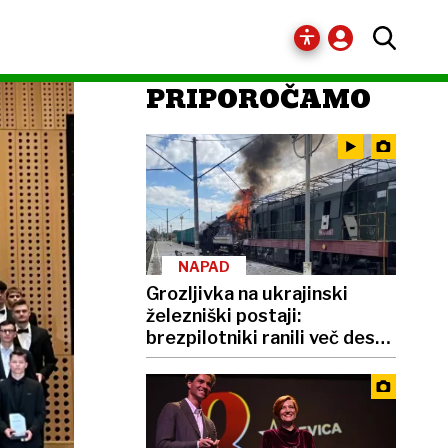
PRIPOROČAMO
NAPAD
Grozljivka na ukrajinski
železniški postaji:
brezpilotniki ranili več deset
ljudi, tudi otrok