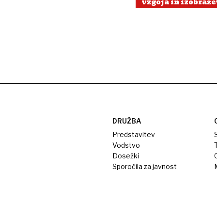
vzgoja in izobraž
DRUŽBA
Predstavitev
S
Vodstvo
T
Dosežki
Sporočila za javnost
M