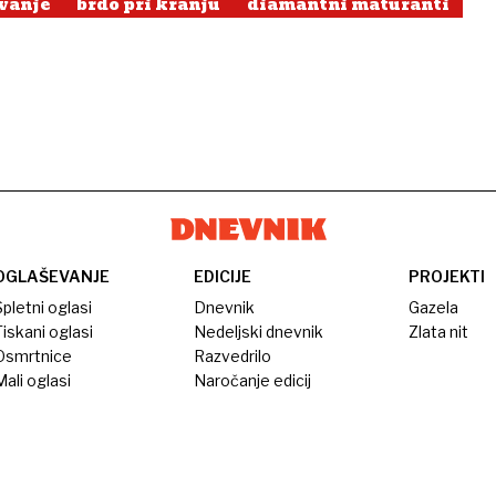
evanje
brdo pri kranju
diamantni maturanti
OGLAŠEVANJE
EDICIJE
PROJEKTI
pletni oglasi
Dnevnik
Gazela
iskani oglasi
Nedeljski dnevnik
Zlata nit
Osmrtnice
Razvedrilo
ali oglasi
Naročanje edicij