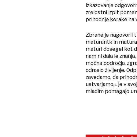
izkazovanje odgovorn
zrelostni izpit pomeni
prihodnje korake na v
Zbrane je nagovoril 
maturantk in maturant
maturi dosegel kot di
nam ni dala le znanja
močna področja, zgrad
odraslo življenje. Odp
zavedamo, da prihodn
ustvarjamo,« je v svo
mladim pomagajo ures