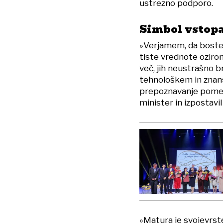
ustrezno podporo.
Simbol vstopa
»Verjamem, da boste v
tiste vrednote oziroma
več, jih neustrašno b
tehnološkem in znans
prepoznavanje pomena
minister in izpostavi
»Matura je svojevrst