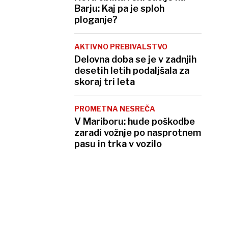
Barju: Kaj pa je sploh
ploganje?
AKTIVNO PREBIVALSTVO
Delovna doba se je v zadnjih
desetih letih podaljšala za
skoraj tri leta
PROMETNA NESREČA
V Mariboru: hude poškodbe
zaradi vožnje po nasprotnem
pasu in trka v vozilo