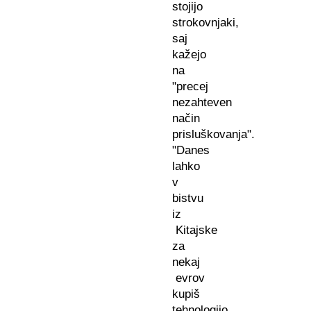
stojijo
strokovnjaki,
saj
kažejo
na
"precej
nezahteven
način
prisluškovanja".
"Danes
lahko
v
bistvu
iz
Kitajske
za
nekaj
evrov
kupiš
tehnologijo,