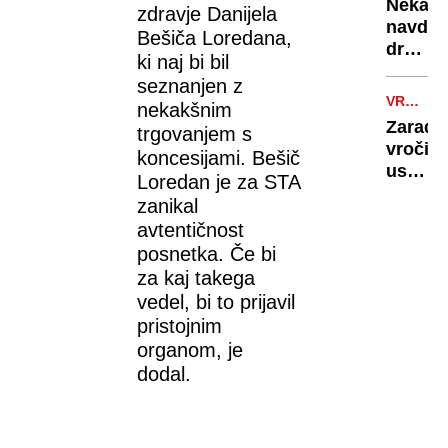
rekord
Nekate
zdravje Danijela
orožje
navduš
Bešiča Loredana,
za
drugi
destabi
ki naj bi bil
zgrožen
evrops
seznanjen z
umetn
demokr
VROČINS
nekakšnim
intelig
VAL
Zaradi
trgovanjem s
ustvari
vročin
koncesijami. Bešič
nove
ustavlj
Loredan je za STA
viruse
žičnice
zanikal
na
avtentičnost
ledeniš
posnetka. Če bi
smučiš
za kaj takega
v
vedel, bi to prijavil
Alpah
pristojnim
organom, je
dodal.