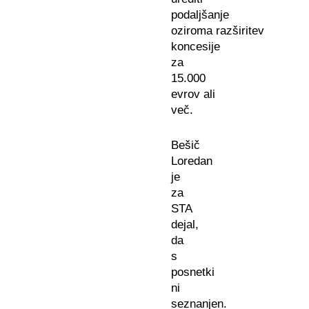
podaljšanje
oziroma razširitev
koncesije
za
15.000
evrov ali
več.
Bešič
Loredan
je
za
STA
dejal,
da
s
posnetki
ni
seznanjen.