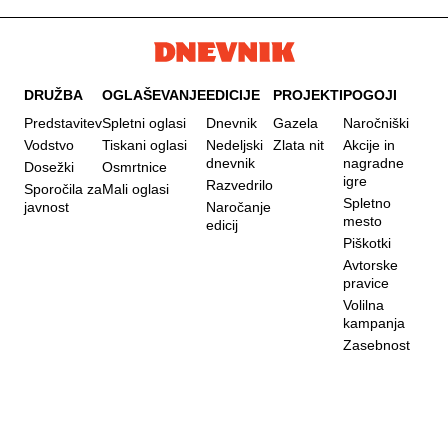
DRUŽBA
OGLAŠEVANJE
EDICIJE
PROJEKTI
POGOJI
Predstavitev
Spletni oglasi
Dnevnik
Gazela
Naročniški
Vodstvo
Tiskani oglasi
Nedeljski
Zlata nit
Akcije in
dnevnik
nagradne
Dosežki
Osmrtnice
igre
Razvedrilo
Sporočila za
Mali oglasi
Spletno
javnost
Naročanje
mesto
edicij
Piškotki
Avtorske
pravice
Volilna
kampanja
Zasebnost