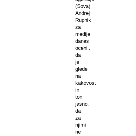
(Sova)
Andrej
Rupnik
za
medije
danes
ocenil,
da
je
glede
na
kakovost
in
ton
jasno,
da
za
njimi
ne