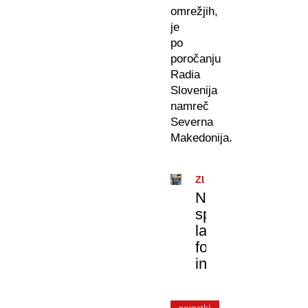
omrežjih,
je
po
poročanju
Radia
Slovenija
namreč
Severna
Makedonija.
ZLORABA
Na
spletu
lažne
fotografije
in
posnetki
gole