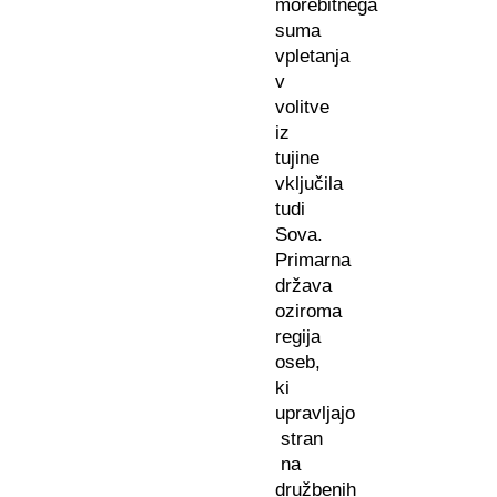
morebitnega
suma
vpletanja
v
volitve
iz
tujine
vključila
tudi
Sova.
Primarna
država
oziroma
regija
oseb,
ki
upravljajo
stran
na
družbenih