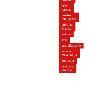
posnetki
Nike
bešič
Kovač
loredan
umetna
inteligenca
politični
škandal
volitve
sova
prisluškovanje
severna
makedonija
koncesija
družbena
omrežja