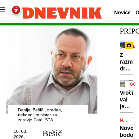
Novice
O
PRI
REP
Z
razma
družbe
omreži
na
GOR
Vršič
TUR
Vročin
leze
val
vsak,
je
ki
Danijel Bešič Loredan,
dosege
nekdanji minister za
potreb
gore,
zdravje Foto: STA
NALEZLJ
pravlji
BOLEZNI
zaradi
Novoro
ozadje
Bešič
10. 03.
pomanj
bodo
za
2026,