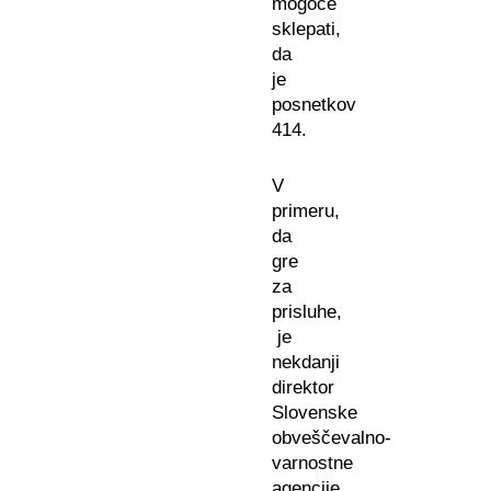
mogoče
sklepati,
da
je
posnetkov
414.
V
primeru,
da
gre
za
prisluhe,
je
nekdanji
direktor
Slovenske
obveščevalno-
varnostne
agencije