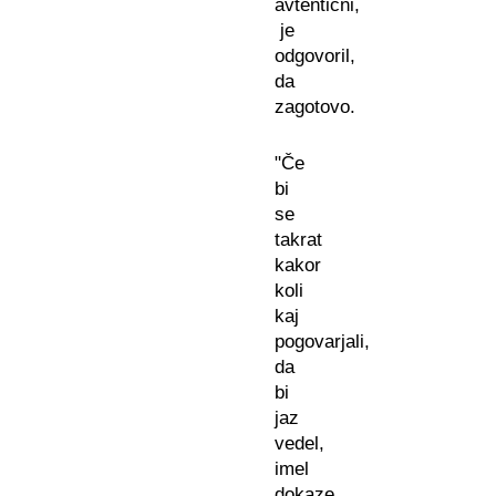
avtentični,
je
odgovoril,
da
zagotovo.
"Če
bi
se
takrat
kakor
koli
kaj
pogovarjali,
da
bi
jaz
vedel,
imel
dokaze,