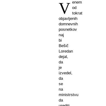
V
enem
od
tokrat
objavljenih
domnevnih
posnetkov
naj
bi
Bešič
Loredan
dejal,
da
je
izvedel,
da
se
na
ministrstvu
da
urediti