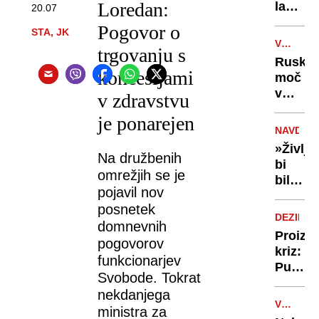
vode
Loredan:
lahko
20.07
selfije
zaskrbl
zaščitil
Pogovor o
STA, JK
tudi
že v
VOJNA
v
trgovanju s
porodn
V
Ruska
kočah
UKRAJIN
koncesijami
moč
v
v zdravstvu
Tihem
je ponarejen
oceanu
NAVDIH
z
»Življe
obsež
Na družbenih
bi
vojašk
omrežjih se je
bilo
vajo
pojavil nov
dolgoč
preizku
posnetek
97-
mornar
DEZINF
domnevnih
letnica
in
Proizv
pogovorov
z
balisti
kriz:
neverj
funkcionarjev
rakete
Putin
podvi
Svobode. Tokrat
je
podrla
nekdanjega
našel
lastni
V
ministra za
novo
ZDA