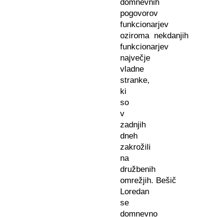
domnevnih
pogovorov
funkcionarjev
oziroma nekdanjih
funkcionarjev
največje
vladne
stranke,
ki
so
v
zadnjih
dneh
zakrožili
na
družbenih
omrežjih. Bešič
Loredan
se
domnevno