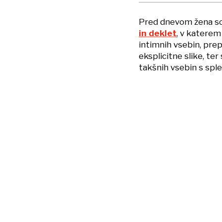
Pred dnevom žena so 
in deklet
, v katerem 
intimnih vsebin, prepo
eksplicitne slike, te
takšnih vsebin s sple