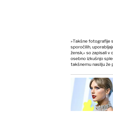
»Takšne fotografije s
sporočilih, uporabljajo
žensk,« so zapisali v
osebno izkušnjo splet
takšnemu nasilju že p