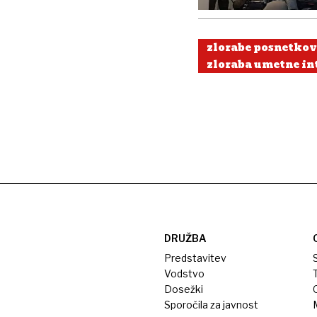
zlorabe posnetkov
zloraba umetne in
DRUŽBA
Predstavitev
S
Vodstvo
T
Dosežki
Sporočila za javnost
M