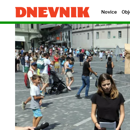
Novice
Obj