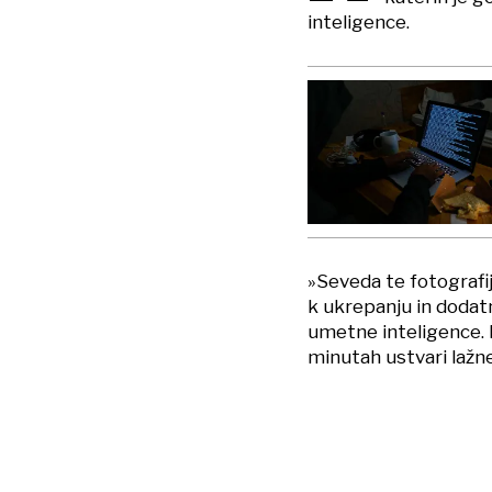
inteligence.
»Seveda te fotografije
k ukrepanju in dodatn
umetne inteligence. N
minutah ustvari lažn