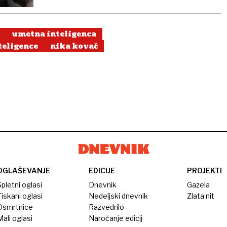
umetna inteligenca
teligence
nika kovač
OGLAŠEVANJE
EDICIJE
PROJEKTI
pletni oglasi
Dnevnik
Gazela
iskani oglasi
Nedeljski dnevnik
Zlata nit
Osmrtnice
Razvedrilo
ali oglasi
Naročanje edicij