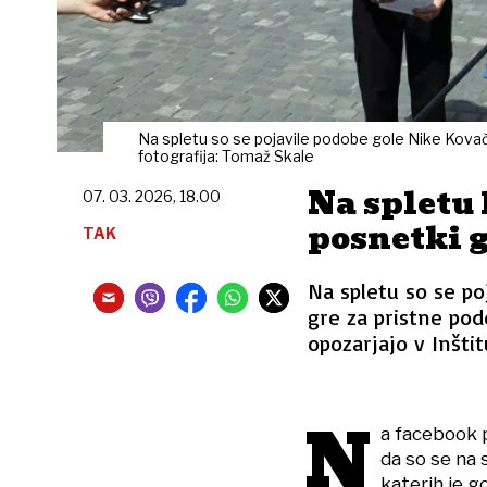
Na spletu so se pojavile podobe gole Nike Kovač,
fotografija: Tomaž Skale
Na spletu 
07. 03. 2026, 18.00
posnetki 
TAK
Na spletu so se poj
gre za pristne po
opozarjajo v Inštit
N
a facebook p
da so se na 
katerih je g