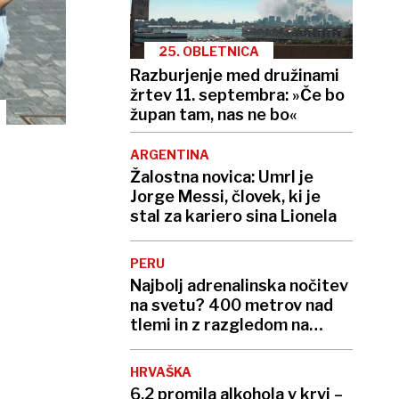
25. OBLETNICA
Razburjenje med družinami
žrtev 11. septembra: »Če bo
župan tam, nas ne bo«
ARGENTINA
Žalostna novica: Umrl je
Jorge Messi, človek, ki je
stal za kariero sina Lionela
PERU
Najbolj adrenalinska nočitev
na svetu? 400 metrov nad
tlemi in z razgledom na
globok prepad
HRVAŠKA
6,2 promila alkohola v krvi –