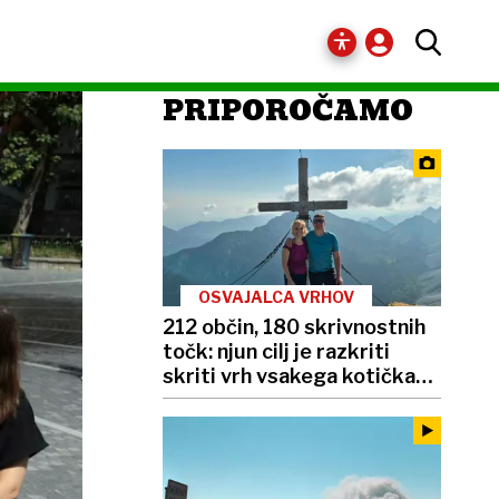
PRIPOROČAMO
OSVAJALCA VRHOV
212 občin, 180 skrivnostnih
točk: njun cilj je razkriti
skriti vrh vsakega kotička
Slovenije