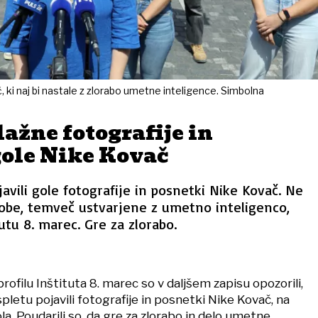
 ki naj bi nastale z zlorabo umetne inteligence. Simbolna
lažne fotografije in
gole Nike Kovač
avili gole fotografije in posnetki Nike Kovač. Ne
dobe, temveč ustvarjene z umetno inteligenco,
utu 8. marec. Gre za zlorabo.
rofilu Inštituta 8. marec so v daljšem zapisu opozorili,
spletu pojavili fotografije in posnetki Nike Kovač, na
ola. Poudarili so, da gre za zlorabo in delo umetne