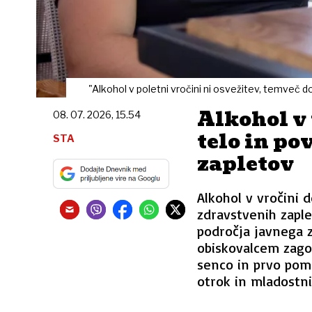
"Alkohol v poletni vročini ni osvežitev, temveč 
Alkohol v
08. 07. 2026, 15.54
telo in po
STA
zapletov
Alkohol v vročini 
zdravstvenih zaple
področja javnega z
obiskovalcem zago
senco in prvo pomo
otrok in mladostni