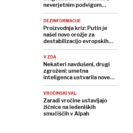
neverjetnim podvigom
podrla lastni rekord
DEZINFORMACIJE
Proizvodnja kriz: Putin je
našel novo orožje za
destabilizacijo evropskih
demokracij
V ZDA
Nekateri navdušeni, drugi
zgroženi: umetna
inteligenca ustvarila nove
viruse
VROČINSKI VAL
Zaradi vročine ustavljajo
žičnice na ledeniških
smučiščih v Alpah