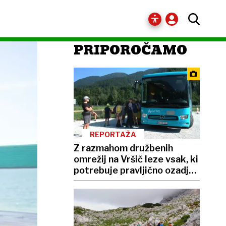
PRIPOROČAMO
REPORTAŽA
Z razmahom družbenih
omrežij na Vršič leze vsak, ki
potrebuje pravljično ozadje
za selfije