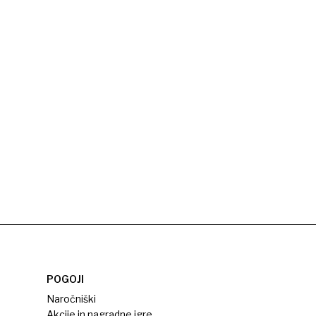
POGOJI
Naročniški
Akcije in nagradne igre