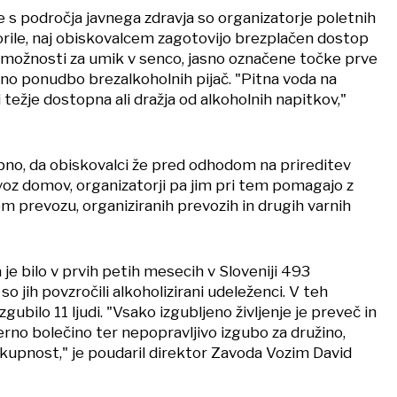
 s področja javnega zdravja so organizatorje poletnih
ile, naj obiskovalcem zagotovijo brezplačen dostop
j možnosti za umik v senco, jasno označene točke prve
o ponudbo brezalkoholnih pijač. "Pitna voda na
težje dostopna ali dražja od alkoholnih napitkov,"
no, da obiskovalci že pred odhodom na prireditev
voz domov, organizatorji pa jim pri tem pomagajo z
m prevozu, organiziranih prevozih in drugih varnih
 je bilo v prvih petih mesecih v Sloveniji 493
o jih povzročili alkoholizirani udeleženci. V teh
izgubilo 11 ljudi. "Vsako izgubljeno življenje je preveč in
rno bolečino ter nepopravljivo izgubo za družino,
 skupnost," je poudaril direktor Zavoda Vozim David