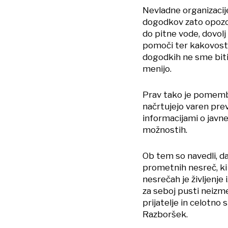
Nevladne organizacije
dogodkov zato opozor
do pitne vode, dovol
pomoči ter kakovostn
dogodkih ne sme biti 
menijo.
Prav tako je pomemb
načrtujejo varen pre
informacijami o javne
možnostih.
Ob tem so navedli, da
prometnih nesreč, ki s
nesrečah je življenje 
za seboj pusti neizme
prijatelje in celotno
Razboršek.