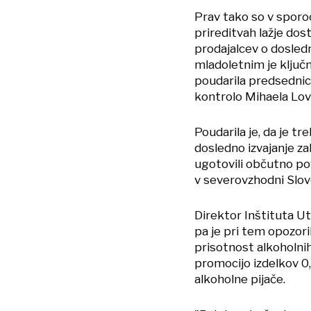
Prav tako so v sporoč
prireditvah lažje dos
prodajalcev o dosle
mladoletnim je ključn
poudarila predsednic
kontrolo Mihaela Lov
Poudarila je, da je t
dosledno izvajanje z
ugotovili občutno po
v severovzhodni Slove
Direktor Inštituta U
pa je pri tem opozoril
prisotnost alkoholnih
promocijo izdelkov 0
alkoholne pijače.