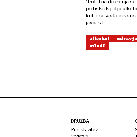
"Poletna druženja so 
pritiska k pitju alko
kultura, voda in senca
javnost.
alkohol
zdravje
mladi
DRUŽBA
Predstavitev
S
Vodstvo
T