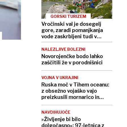
GORSKI TURIZEM
Vročinski val je dosegelj
gore, zaradi pomanjkanja
vode zaskrbljeni tudi v
kočah
NALEZLJIVE BOLEZNI
Novorojenčke bodo lahko
zaščitili že v porodnišnici
VOJNA V UKRAJINI
Ruska moč v Tihem oceanu:
z obsežno vojaško vajo
preizkusili mornarico in
balistične rakete
NAVDIHUJOČE
»Življenje bi bilo
dolgočasno«: 97-letnica z