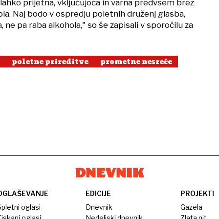
lahko prijetna, vključujoča in varna predvsem brez
hola. Naj bodo v ospredju poletnih druženj glasba,
, ne pa raba alkohola," so še zapisali v sporočilu za
poletne prireditve
prometne nesreče
OGLAŠEVANJE
EDICIJE
PROJEKTI
pletni oglasi
Dnevnik
Gazela
iskani oglasi
Nedeljski dnevnik
Zlata nit