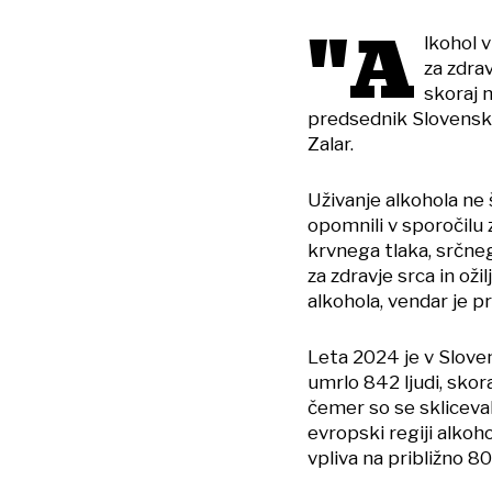
"A
lkohol 
za zdrav
skoraj n
predsednik Slovenske
Zalar.
Uživanje alkohola ne 
opomnili v sporočilu
krvnega tlaka, srčne
za zdravje srca in ož
alkohola, vendar je p
Leta 2024 je v Sloven
umrlo 842 ljudi, skora
čemer so se skliceval
evropski regiji alko
vpliva na približno 8