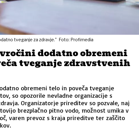
dodatno tveganje za zdravje." Foto: Profimedia
 vročini dodatno obremeni
veča tveganje zdravstvenih
dodatno obremeni telo in poveča tveganje
tov, so opozorile nevladne organizacije s
dravja. Organizatorje prireditev so pozvale, naj
tovijo brezplačno pitno vodo, možnost umika v
č, varen prevoz s kraja prireditve ter zaščito
kov.