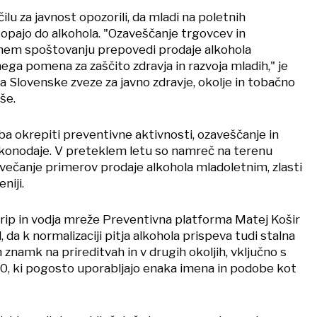
ilu za javnost opozorili, da mladi na poletnih
topajo do alkohola. "Ozaveščanje trgovcev in
dnem spoštovanju prepovedi prodaje alkohola
ega pomena za zaščito zdravja in razvoja mladih," je
a Slovenske zveze za javno zdravje, okolje in tobačno
še.
reba okrepiti preventivne aktivnosti, ozaveščanje in
akonodaje. V preteklem letu so namreč na terenu
večanje primerov prodaje alkohola mladoletnim, zlasti
niji.
trip in vodja mreže Preventivna platforma Matej Košir
, da k normalizaciji pitja alkohola prispeva tudi stalna
 znamk na prireditvah in v drugih okoljih, vključno s
,0, ki pogosto uporabljajo enaka imena in podobe kot