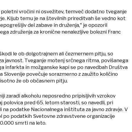
v poletni vročini ni osvežitev, temveč dodatno tveganje
je. Kljub temu je na številnih prireditvah še vedno kot
epogrešljiv del zabave in druženja," je opozoril
ga združenja za kronične nenalezljive bolezni Franc
škodi le ob dolgotrajnem ali čezmernem pitju, so
 za javnost. Tveganje motenj srčnega ritma, povišanega
ga infarkta in možganske kapi se po navedbah Društva
ilja Slovenije povečuje sorazmerno z zaužito količino
risotno že ob občasnem pitju.
iji zaradi alkoholu neposredno pripisljivih vzrokov
j polovica pred 65. letom starosti, so navedli, pri
i na podatke Nacionalnega inštituta za javno zdravje. V
hol po podatkih Svetovne zdravstvene organizacije
00.000 smrti na leto.