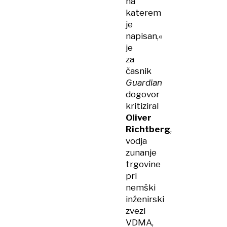
na
katerem
je
napisan,«
je
za
časnik
Guardian
dogovor
kritiziral
Oliver
Richtberg
,
vodja
zunanje
trgovine
pri
nemški
inženirski
zvezi
VDMA,