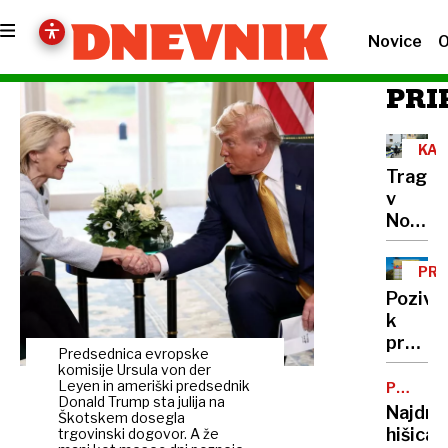
Novice
O
PRI
KAZ
OV
Traged
v
Novem
mestu:
ne
PRA
uboj,
KU
Pozivi
ampak
k
povzro
previdn
poseb
Predsednica evropske
Izdelk
komisije Ursula von der
hude
iz
Leyen in ameriški predsednik
PRAZNI
poško
Donald Trump sta julija na
SEJEM
svinjin
Najdra
Škotskem dosegla
ne
hišica
trgovinski dogovor. A že