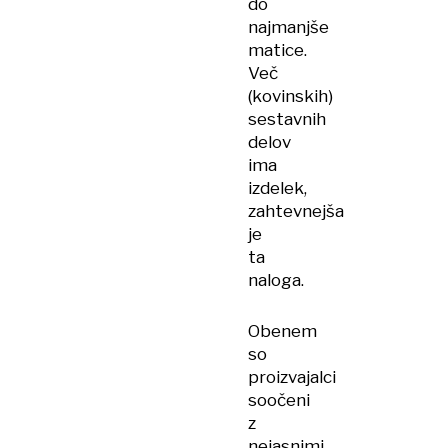
do
najmanjše
matice.
Več
(kovinskih)
sestavnih
delov
ima
izdelek,
zahtevnejša
je
ta
naloga.
Obenem
so
proizvajalci
soočeni
z
nejasnimi