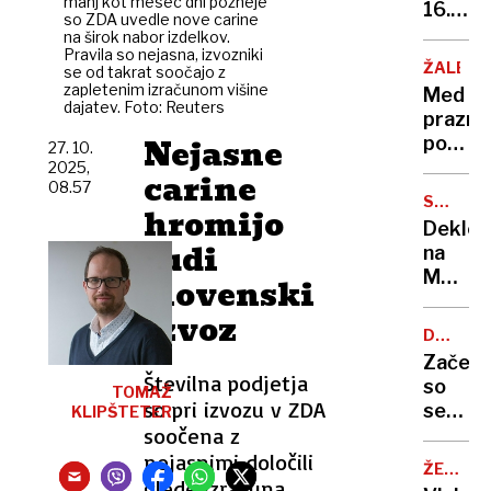
manj kot mesec dni pozneje
prinaš
16.500
so ZDA uvedle nove carine
v
evrov
na širok nabor izdelkov.
Sloveni
Pravila so nejasna, izvozniki
ŽALE
se od takrat soočajo z
zapletenim izračunom višine
Med
dajatev. Foto: Reuters
praznik
Nejasne
posebn
27. 10.
režim
2025,
carine
08.57
avtobu
SPOLNO
hromijo
na
NASILJE
Dekle
pokopa
tudi
na
dodatn
Metelk
slovenski
Kavalir
davil
izvoz
in
DO
posilil
3.
Začele
NOVEM
Številna podjetja
so
TOMAŽ
so pri izvozu v ZDA
se
KLIPŠTETER
soočena z
"kromp
počitn
nejasnimi določili
ŽELEZN
glede izračuna
NESREČ