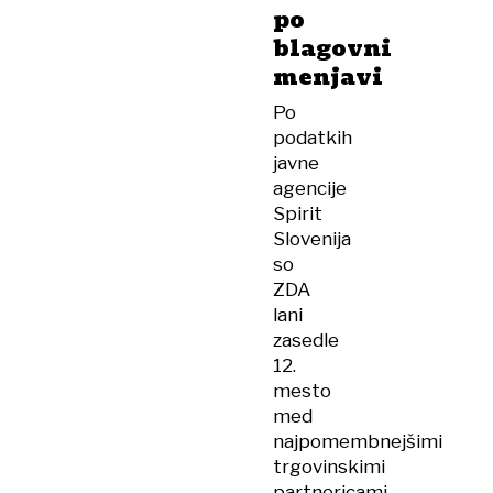
po
blagovni
menjavi
Po
podatkih
javne
agencije
Spirit
Slovenija
so
ZDA
lani
zasedle
12.
mesto
med
najpomembnejšimi
trgovinskimi
partnericami