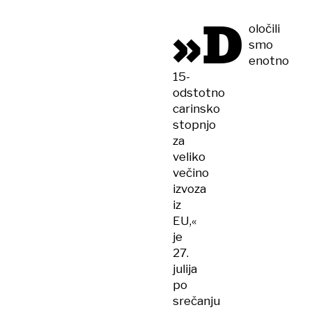
»D
oločili
smo
enotno
15-
odstotno
carinsko
stopnjo
za
veliko
večino
izvoza
iz
EU,«
je
27.
julija
po
srečanju