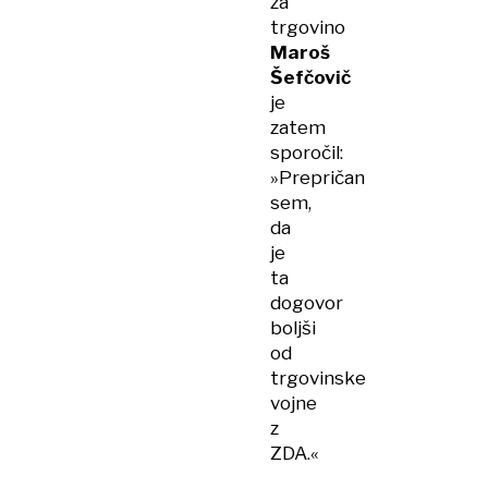
za
trgovino
Maroš
Šefčovič
je
zatem
sporočil:
»Prepričan
sem,
da
je
ta
dogovor
boljši
od
trgovinske
vojne
z
ZDA.«