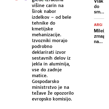
Vlak
višine carin na
do
širok nabor
smrti
izdelkov – od bele
povozil
tehnike do
žensko
ARGENT
kmetijske
Mileije
mehanizacije.
zmaga
Izvozniki morajo
na
podrobno
volitva
deklarirati izvor
"Začen
sestavnih delov iz
se
gradnj
jekla in aluminija,
velike
vse do zadnje
Argent
matice.
Gospodarsko
ministrstvo je na
težave že opozorilo
evropsko komisijo.