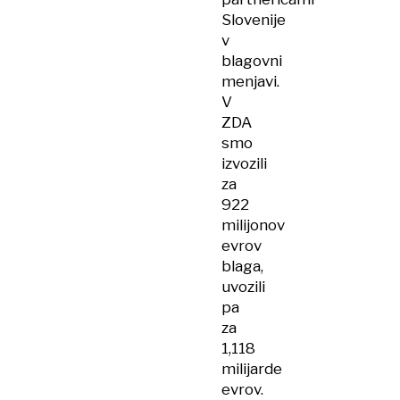
Slovenije
v
blagovni
menjavi.
V
ZDA
smo
izvozili
za
922
milijonov
evrov
blaga,
uvozili
pa
za
1,118
milijarde
evrov.