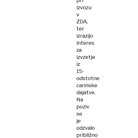
pri
izvozu
v
ZDA,
ter
izrazijo
interes
za
izvzetje
iz
15-
odstotne
carinske
dajatve.
Na
poziv
se
je
odzvalo
približno