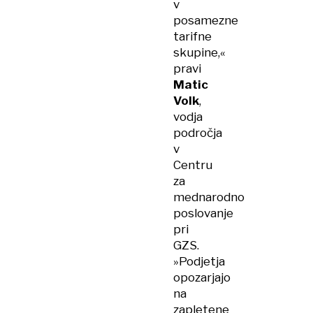
v
posamezne
tarifne
skupine,«
pravi
Matic
Volk
,
vodja
področja
v
Centru
za
mednarodno
poslovanje
pri
GZS.
»Podjetja
opozarjajo
na
zapletene