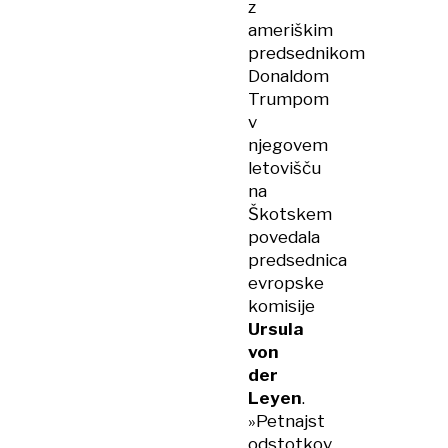
z
ameriškim
predsednikom
Donaldom
Trumpom
v
njegovem
letovišču
na
Škotskem
povedala
predsednica
evropske
komisije
Ursula
von
der
Leyen
.
»Petnajst
odstotkov