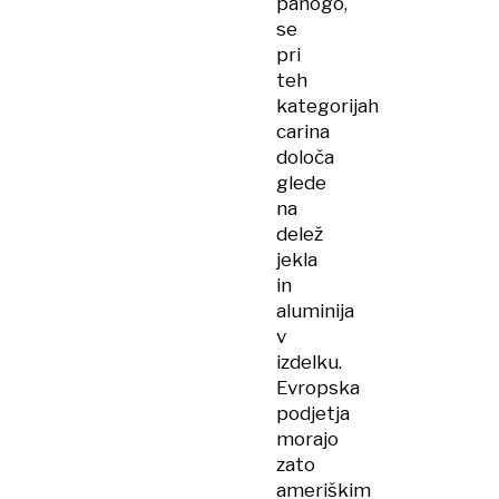
panogo,
se
pri
teh
kategorijah
carina
določa
glede
na
delež
jekla
in
aluminija
v
izdelku.
Evropska
podjetja
morajo
zato
ameriškim