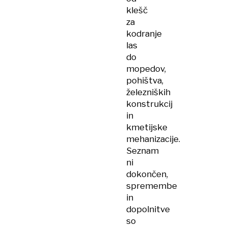
klešč
za
kodranje
las
do
mopedov,
pohištva,
železniških
konstrukcij
in
kmetijske
mehanizacije.
Seznam
ni
dokončen,
spremembe
in
dopolnitve
so