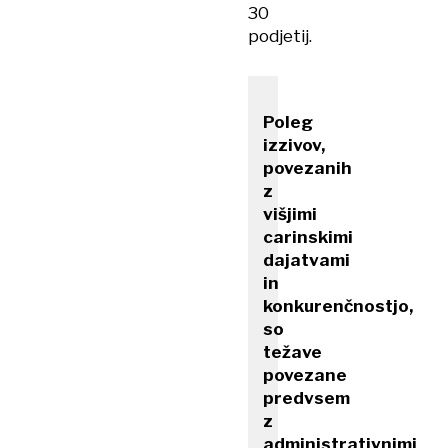
30
podjetij.
Poleg
izzivov,
povezanih
z
višjimi
carinskimi
dajatvami
in
konkurenčnostjo,
so
težave
povezane
predvsem
z
administrativnimi