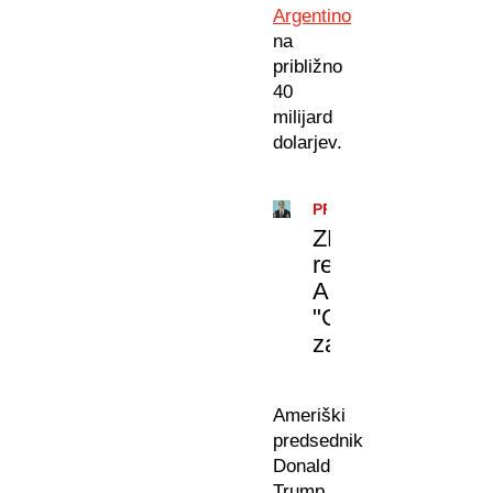
Argentino
na
približno
40
milijard
dolarjev.
PROGRAM
POMOČI
ZDA
rešujejo
Argentino:
"Odločitev
za
finančno
pomoč
Ameriški
je
predsednik
politične
Donald
narave"
Trump,