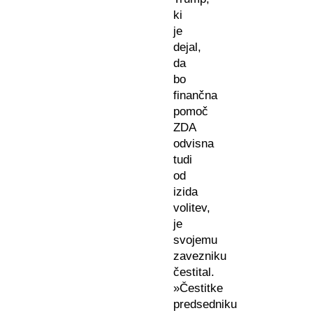
ki
je
dejal,
da
bo
finančna
pomoč
ZDA
odvisna
tudi
od
izida
volitev,
je
svojemu
zavezniku
čestital.
»Čestitke
predsedniku