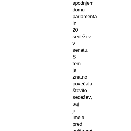
spodnjem
domu
parlamenta
in
20
sedežev
v
senatu.
S
tem
je
znatno
povečala
število
sedežev,
saj
je
imela
pred
volitvami