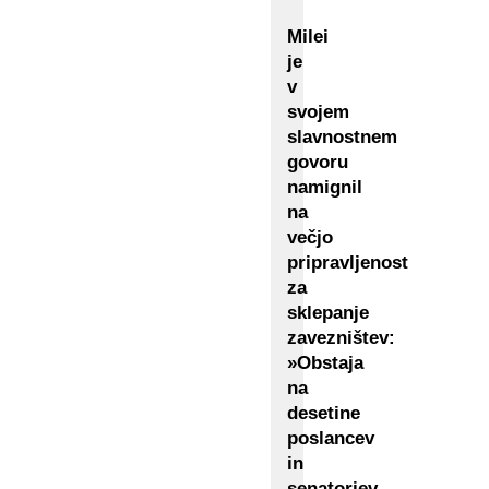
Milei
je
v
svojem
slavnostnem
govoru
namignil
na
večjo
pripravljenost
za
sklepanje
zavezništev:
»Obstaja
na
desetine
poslancev
in
senatorjev