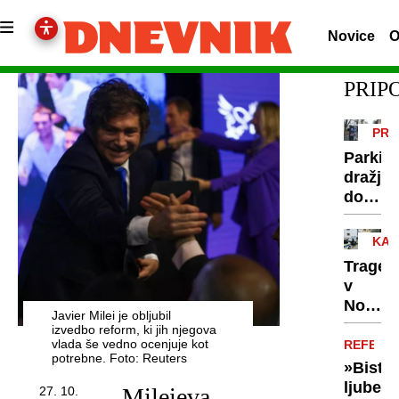
Novice
O
PRI
PRO
Parkira
dražje,
dovolil
cenejš
KAZ
OVA
Tragedi
v
Novem
Javier Milei je obljubil
mestu:
izvedbo reform, ki jih njegova
ne
vlada še vedno ocenjuje kot
REFERE
potrebne. Foto: Reuters
uboj,
»Bistv
ampak
ljubezn
Mileieva
27. 10.