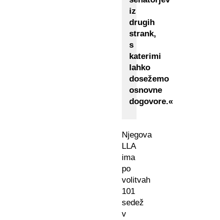
iz
drugih
strank,
s
katerimi
lahko
dosežemo
osnovne
dogovore.«
Njegova
LLA
ima
po
volitvah
101
sedež
v