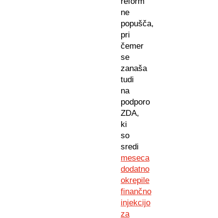
reform
ne
popušča,
pri
čemer
se
zanaša
tudi
na
podporo
ZDA,
ki
so
sredi
meseca
dodatno
okrepile
finančno
injekcijo
za