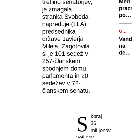
šoloci
tretjino senatorjev,
Med
Moskv
praznik
je zmagala
in
posebn
stranka Svoboda
požari
režim
napreduje (LLA)
v
avtobu
predsednika
več
GOSPOS
na
CESTA
države Javierja
regijah
Vandal
pokopa
Mileia. Zagotovila
na
dodatn
delu:
si je 101 sedež v
kavalirj
V
257-članskem
Maribo
spodnjem domu
raznes
parlamenta in 20
ohišje
sedežev v 72-
radarja
članskem senatu.
S
koraj
36
milijonov
volilcev