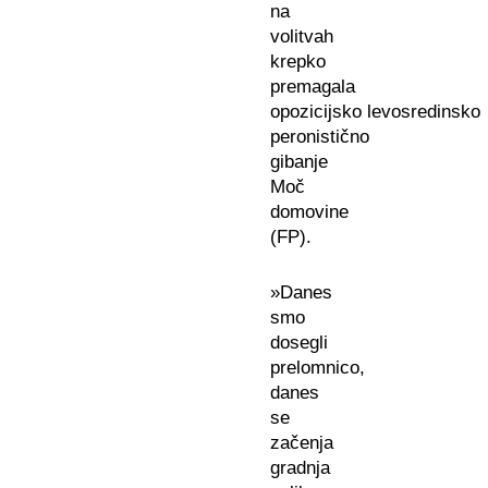
na
volitvah
krepko
premagala
opozicijsko levosredinsko
peronistično
gibanje
Moč
domovine
(FP).
»Danes
smo
dosegli
prelomnico,
danes
se
začenja
gradnja