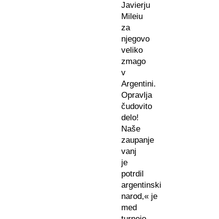
Javierju
Mileiu
za
njegovo
veliko
zmago
v
Argentini.
Opravlja
čudovito
delo!
Naše
zaupanje
vanj
je
potrdil
argentinski
narod,« je
med
turnejo