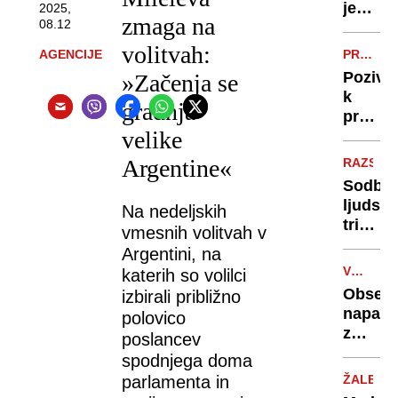
povzro
je
2025,
zmaga na
poseb
08.12
dovolit
hude
oditi«:
volitvah:
AGENCIJE
PRAŠIČJ
poško
pretres
KUGA
Pozivi
»Začenja se
zgodb
k
v
gradnja
previdn
boju
velike
Izdelk
za
iz
Argentine«
dostoj
RAZSOD
svinjin
smrt
Sodba
ne
ljudsk
Na nedeljskih
prinaš
tribuna
vmesnih volitvah v
v
v
Argentini, na
Sloveni
Gazi
VOJNA
katerih so volilci
je
V
Obsež
izbirali približno
genoci
UKRAJIN
napad
polovico
domoci
z
poslancev
reproci
droni:
spodnjega doma
ekocid
dim
parlamenta in
in
ŽALE
nad