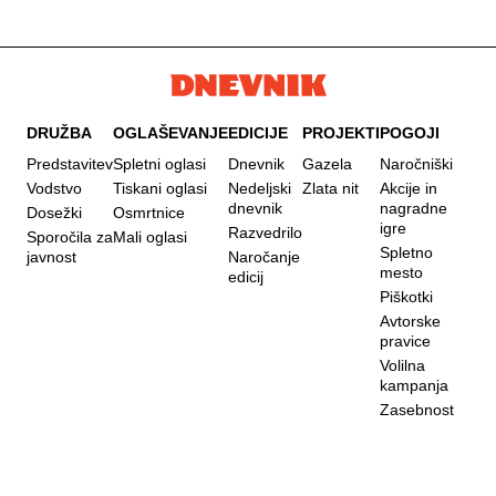
DRUŽBA
OGLAŠEVANJE
EDICIJE
PROJEKTI
POGOJI
Predstavitev
Spletni oglasi
Dnevnik
Gazela
Naročniški
Vodstvo
Tiskani oglasi
Nedeljski
Zlata nit
Akcije in
dnevnik
nagradne
Dosežki
Osmrtnice
igre
Razvedrilo
Sporočila za
Mali oglasi
Spletno
javnost
Naročanje
mesto
edicij
Piškotki
Avtorske
pravice
Volilna
kampanja
Zasebnost