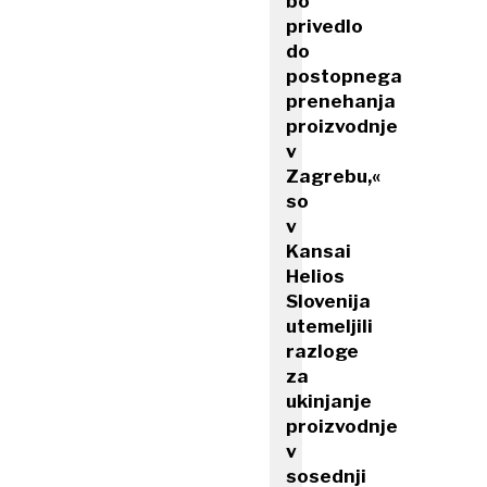
bo
privedlo
do
postopnega
prenehanja
proizvodnje
v
Zagrebu,«
so
v
Kansai
Helios
Slovenija
utemeljili
razloge
za
ukinjanje
proizvodnje
v
sosednji