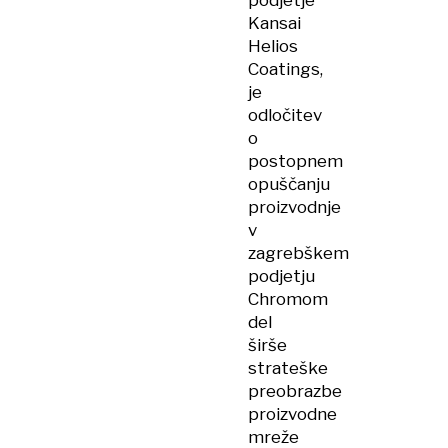
podjetje
Kansai
Helios
Coatings,
je
odločitev
o
postopnem
opuščanju
proizvodnje
v
zagrebškem
podjetju
Chromom
del
širše
strateške
preobrazbe
proizvodne
mreže