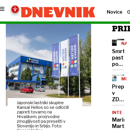
Novice
O
PRI
NA
CES
Smrto
past
pod
tovornj
400
MOŽ
mrtvih
SCE
Prepla
na
v
leto,
ZDA:
rešite
Japonski lastniki skupine
Putin
Kansai Helios so se odločili
že
bi
zapreti tovarno na
INTERVJ
obstaja
Hrvaškem, proizvodne
lahko
Marina
a je
zmogljivosti pa preseliti v
napade
Marten
Slovenijo in Srbijo. Foto:
v