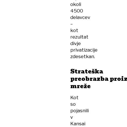
okoli
4500
delavcev
–
kot
rezultat
divje
privatizacije
zdesetkan.
Strateška
preobrazba proi
mreže
Kot
so
pojasnili
v
Kansai