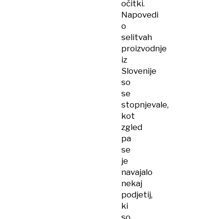
očitki.
Napovedi
o
selitvah
proizvodnje
iz
Slovenije
so
se
stopnjevale,
kot
zgled
pa
se
je
navajalo
nekaj
podjetij,
ki
so