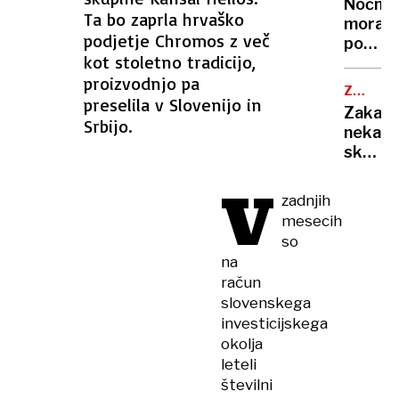
ohladili
Nočna
»Bam!«
Ta bo zaprla hrvaško
hitreje
mora
so
podjetje Chromos z več
kot
poletn
prijeli
kot stoletno tradicijo,
s
noči:
za
klimo
proizvodnjo pa
znanst
kuhaln
ZDRAVN
razkrili
preselila v Slovenijo in
NASVET
Zakaj
zakaj
Srbijo.
nekate
v
skoraj
vročini
nikoli
ne
V
ne
morem
zadnjih
zbolijo
zaspat
mesecih
in
so
kaj
na
zares
račun
krepi
slovenskega
imunsk
investicijskega
sistem
okolja
leteli
številni