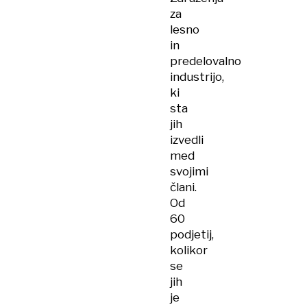
za
lesno
in
predelovalno
industrijo,
ki
sta
jih
izvedli
med
svojimi
člani.
Od
60
podjetij,
kolikor
se
jih
je