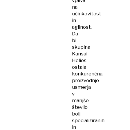
vpliva
na
učinkovitost
in
agilnost.
Da
bi
skupina
Kansai
Helios
ostala
konkurenčna,
proizvodnjo
usmerja
v
manjše
število
bolj
specializiranih
in