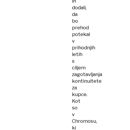
in
dodali,
da
bo
prehod
potekal
v
prihodnjih
letih
s
ciljem
zagotavljanja
kontinuitete
za
kupce.
Kot
so
v
Chromosu,
ki