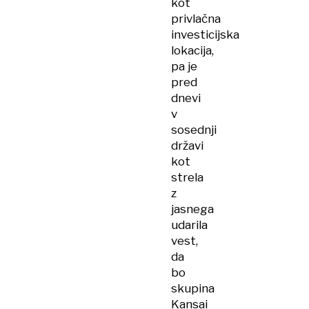
kot
privlačna
investicijska
lokacija,
pa je
pred
dnevi
v
sosednji
državi
kot
strela
z
jasnega
udarila
vest,
da
bo
skupina
Kansai