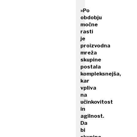
»Po
obdobju
močne
rasti
je
proizvodna
mreža
skupine
postala
kompleksnejša,
kar
vpliva
na
učinkovitost
in
agilnost.
Da
bi