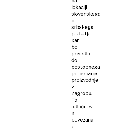
na
lokaciji
slovenskega
in
srbskega
podjetja,
kar
bo
privedlo
do
postopnega
prenehanja
proizvodnje
v
Zagrebu.
Ta
odločitev
ni
povezana
z