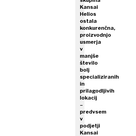
skupina
Kansai
Helios
ostala
konkurenčna,
proizvodnjo
usmerja
v
manjše
število
bolj
specializiranih
in
prilagodljivih
lokacij
–
predvsem
v
podjetji
Kansai