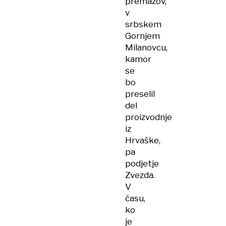
premazov,
v
srbskem
Gornjem
Milanovcu,
kamor
se
bo
preselil
del
proizvodnje
iz
Hrvaške,
pa
podjetje
Zvezda.
V
času,
ko
je