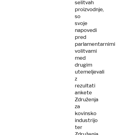
selitvah
proizvodnje,
so
svoje
napovedi
pred
parlamentarnimi
volitvami
med
drugim
utemeljevali
z
rezultati
ankete
Združenja
za
kovinsko
industrijo
ter
Združenja