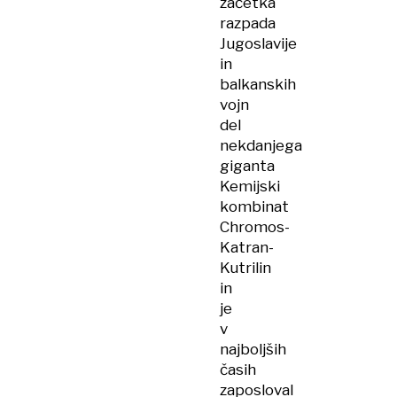
začetka
razpada
Jugoslavije
in
balkanskih
vojn
del
nekdanjega
giganta
Kemijski
kombinat
Chromos-
Katran-
Kutrilin
in
je
v
najboljših
časih
zaposloval