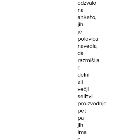
odzvalo
na
anketo,
jih
je
polovica
navedla,
da
razmišlja
o
delni
ali
večji
selitvi
proizvodnje,
pet
pa
jih
ima
o