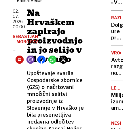
Kansai Helios
Nato,
»V
Evropi
znane
eni
Na
še ni
02.
tudi
roki
07.
RAZISK
Hrvaškem
tarče
nosiš
2026,
Dolge
00.00
žalost,
zapirajo
ure
v
SEBASTJAN
proizvodnjo
pred
drugi
MOROZOV
televiz
in jo selijo v
hvaležn
To je
VROČIN
Slovenijo
ena
Avto,
najslab
razgre
navad
Upoštevaje svarila
na
za
soncu?
Gospodarske zbornice
vaše
S
(GZS) o načrtovani
možga
LEGEND
tem
množični selitvi
KUHARJI
Milijon
15-
proizvodnje iz
izumite
sekun
Slovenije v Hrvaško je
ameriš
trikom
bila presenetljiva
vegete
ga
ko je
nedavna odločitev
boste
NESPEČ
zavpil
skupine Kansai Helios.