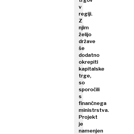
trgov
v
regiji.
Z
njim
želijo
države
še
dodatno
okrepiti
kapitalske
trge,
so
sporočili
s
finančnega
ministrstva.
Projekt
je
namenjen