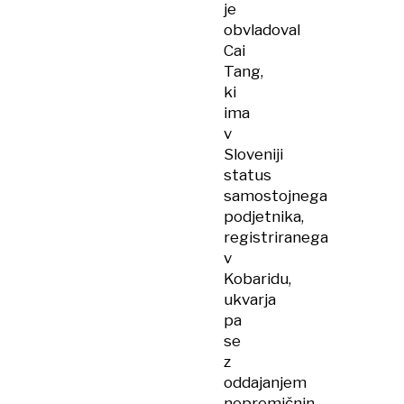
je
obvladoval
Cai
Tang,
ki
ima
v
Sloveniji
status
samostojnega
podjetnika,
registriranega
v
Kobaridu,
ukvarja
pa
se
z
oddajanjem
nepremičnin.