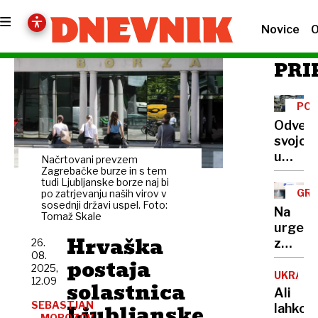
Novice
O
PRI
PO
TRA
Odvetn
NES
svojce
umrle
Načrtovani prevzem
delavca
Zagrebačke burze in s tem
tudi Ljubljanske borze naj bi
Melam
GRO
po zatrjevanju naših virov v
odgovo
sosednji državi uspel. Foto:
RA
Na
Tomaž Skale
za
urgenc
nesreč
Hrvaška
z
26.
tožba
08.
90-
postaja
neutem
2025,
letno
UKRAJI
12.09
solastnica
mamo
Ali
čakala
SEBASTJAN
Ljubljanske
lahko
MOROZOV