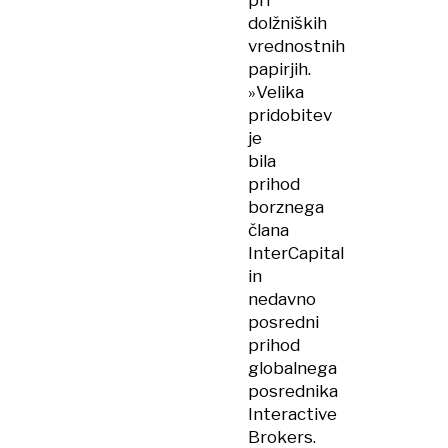
pri
dolžniških
vrednostnih
papirjih.
»Velika
pridobitev
je
bila
prihod
borznega
člana
InterCapital
in
nedavno
posredni
prihod
globalnega
posrednika
Interactive
Brokers.