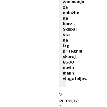
zanimanja
za
naložbe
na
borzi.
Skupaj
sta
na
trg
pritegnili
skoraj
8600
novih
malih
vlagateljev.
V
primerjavi
z