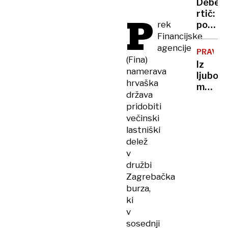
Debeli
o
rtič:
P
prepre
rek
policij
mučen
plaža
Financijske
že
agencije
PRAVN
leta
(Fina)
Iz
zapušč
namerava
ljubos
in
hrvaška
moril
neprivl
država
z
zdaj
pridobiti
avtom
so
večinski
puško
našli
lastniški
rešite
delež
v
družbi
Zagrebačka
burza,
ki
v
sosednji