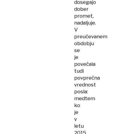
dosegajo
dober
promet,
nadaljuje.
V
preučevanem
obdobju
se
je
povečala
tudi
povprečna
vrednost
posla:
medtem
ko
je
v
letu
2015