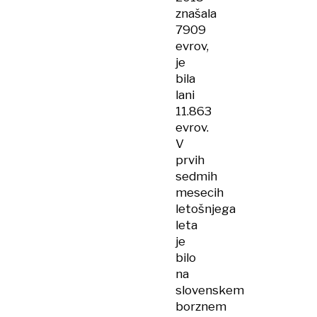
znašala
7909
evrov,
je
bila
lani
11.863
evrov.
V
prvih
sedmih
mesecih
letošnjega
leta
je
bilo
na
slovenskem
borznem