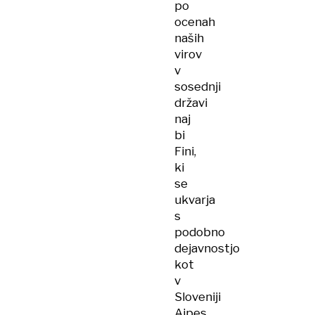
po
ocenah
naših
virov
v
sosednji
državi
naj
bi
Fini,
ki
se
ukvarja
s
podobno
dejavnostjo
kot
v
Sloveniji
Ajpes,