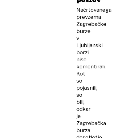
poslov
Načrtovanega
prevzema
Zagrebačke
burze
v
Ljubljanski
borzi
niso
komentirali.
Kot
so
pojasnili,
so
bili,
odkar
je
Zagrebačka
burza
desetletje