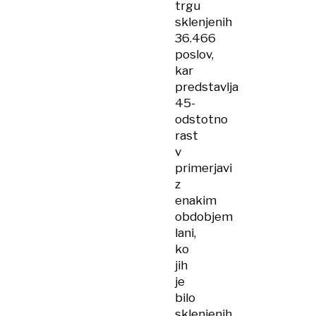
trgu
sklenjenih
36.466
poslov,
kar
predstavlja
45-
odstotno
rast
v
primerjavi
z
enakim
obdobjem
lani,
ko
jih
je
bilo
sklenjenih