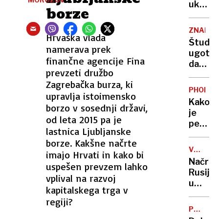
18
ukrajin
borze
ur.
genera
»Bila
zamenj
ZNANO
je
Hrvaška vlada
Zelens
Študij
polula
Za
namerava prek
ugotavl
do
mnoge
finančne agencije Fina
da
glave«
je
prevzeti družbo
se
najresn
Zagrebačka burza, ki
ob
kandid
PHOENI
upravlja istoimensko
vročin
Kako
borzo v sosednji državi,
valovih
je
stara
od leta 2015 pa je
peščen
hitreje
lastnica Ljubljanske
vihar
– za
borze. Kakšne načrte
pogoltn
koliko?
VOJNI
imajo Hrvati in kako bi
mesto
ZLOČINI
Načrtu
uspešen prevzem lahko
Rusija
vplival na razvoj
umik
kapitalskega trga v
iz
regiji?
Evrops
POLICIJ
konven
KAMP