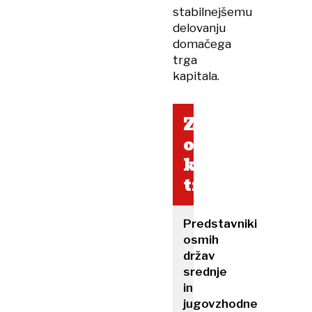
stabilnejšemu
delovanju
domačega
trga
kapitala.
Za
okrepitev
kapitalskih
trgov
Predstavniki
osmih
držav
srednje
in
jugovzhodne