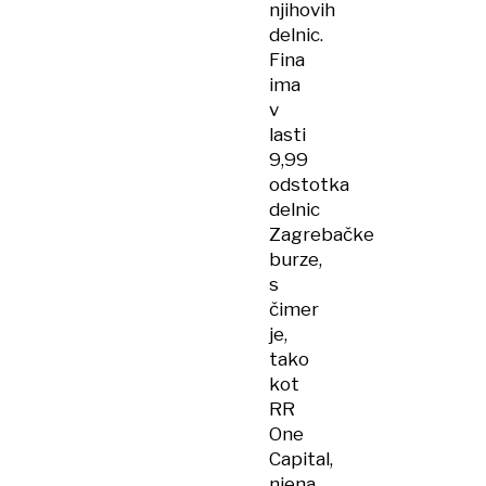
njihovih
delnic.
Fina
ima
v
lasti
9,99
odstotka
delnic
Zagrebačke
burze,
s
čimer
je,
tako
kot
RR
One
Capital,
njena