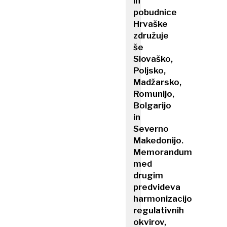
in
pobudnice
Hrvaške
združuje
še
Slovaško,
Poljsko,
Madžarsko,
Romunijo,
Bolgarijo
in
Severno
Makedonijo.
Memorandum
med
drugim
predvideva
harmonizacijo
regulativnih
okvirov,