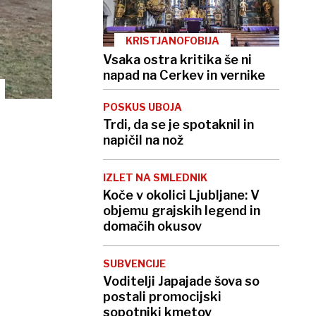
KRISTJANOFOBIJA
Vsaka ostra kritika še ni
napad na Cerkev in vernike
POSKUS UBOJA
Trdi, da se je spotaknil in
napičil na nož
IZLET NA SMLEDNIK
Koče v okolici Ljubljane: V
objemu grajskih legend in
domačih okusov
SUBVENCIJE
Voditelji Japajade šova so
postali promocijski
sopotniki kmetov