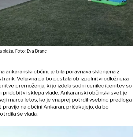
 plaža. Foto: Eva Branc
na ankaranski občini, je bila poravnava sklenjena z
rank. Veljavna pa bo postala ob izpolnitvi odložnega
enitve premoženja, ki jo izdela sodni cenilec (cenitev so
 in pridobitvi sklepa vlade. Ankaranski občinski svet je
seji marca letos, ko je vnaprej potrdil vsebino predloga
pravijo na občini Ankaran, pričakujejo, da bo
trdila še vlada.