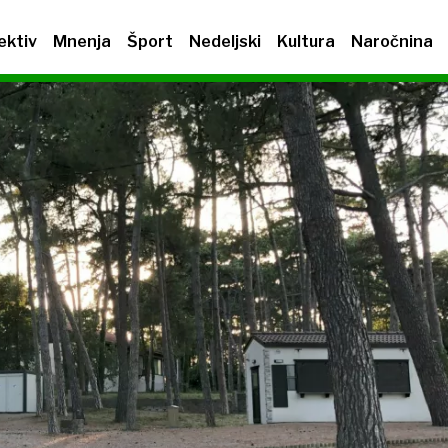
ektiv
Mnenja
Šport
Nedeljski
Kultura
Naročnina