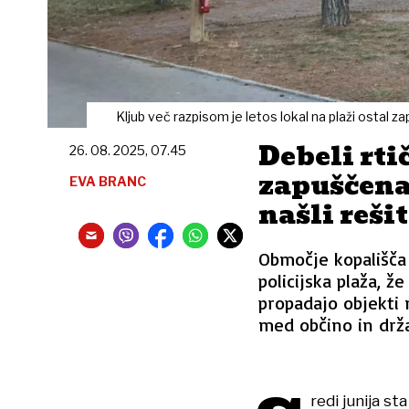
Kljub več razpisom je letos lokal na plaži ostal za
Debeli rtič
26. 08. 2025, 07.45
zapuščena 
EVA BRANC
našli reši
Območje kopališča
policijska plaža, ž
propadajo objekti 
med občino in držav
redi junija s