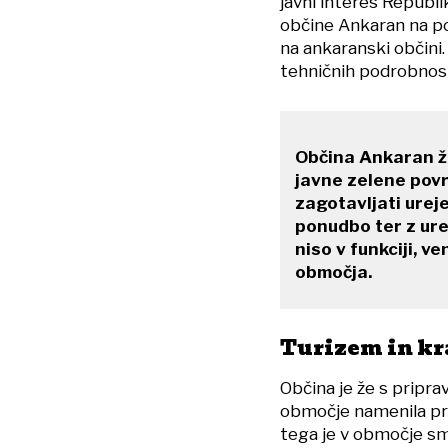
javni interes Republi
občine Ankaran na po
na ankaranski občini.
tehničnih podrobnost
Občina Ankaran že
javne zelene površ
zagotavljati urej
ponudbo ter z ure
niso v funkciji, v
območja.
Turizem in kr
Občina je že s pripr
območje namenila pre
tega je v območje sm