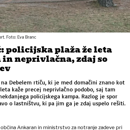
prt. Foto: Eva Branc
: policijska plaža že leta
in neprivlačna, zdaj so
tev
 na Debelem rtiču, ki je med domačini znano kot
e leta kaže precej neprivlačno podobo, saj tam
nekdanjega policijskega kampa. Razlog je spor
o o lastništvu, ki pa jim ga je zdaj uspelo rešiti.
ta občina Ankaran in ministrstvo za notranje zadeve pri