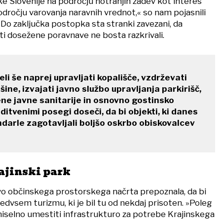
ke Slovenije na področju notranjih zadev kot interes
dročju varovanja naravnih vrednot,« so nam pojasnili
 Do zaključka postopka sta stranki zavezani, da
i dosežene poravnave ne bosta razkrivali.
li še naprej upravljati kopališče, vzdrževati
ine, izvajati javno službo upravljanja parkirišč,
ene javne sanitarije in osnovno gostinsko
ditvenimi posegi doseči, da bi objekti, ki danes
endarle zagotavljali boljšo oskrbo obiskovalcev
ajinski park
avo občinskega prostorskega načrta prepoznala, da bi
dvsem turizmu, ki je bil tu od nekdaj prisoten. »Poleg
iselno umestiti infrastrukturo za potrebe Krajinskega