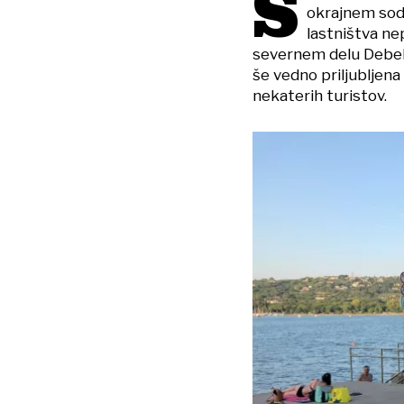
S
okrajnem sodi
lastništva ne
severnem delu Debeleg
še vedno priljubljen
nekaterih turistov.