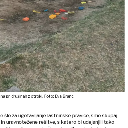
ljena pri družinah z otroki. Foto: Eva Branc
e šlo za ugotavljanje lastninske pravice, smo skupaj
in uravnotežene rešitve, s katero bi udejanjili tako