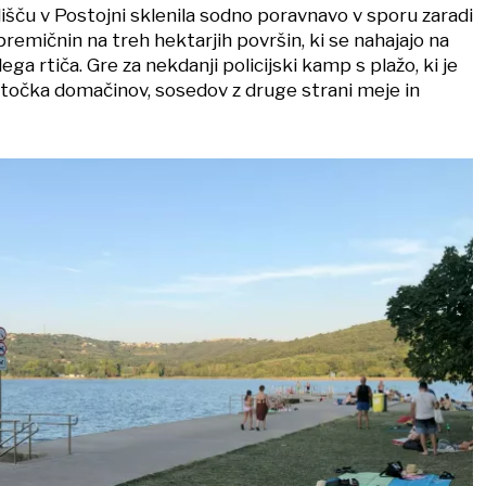
šču v Postojni sklenila sodno poravnavo v sporu zaradi
premičnin na treh hektarjih površin, ki se nahajajo na
a rtiča. Gre za nekdanji policijski kamp s plažo, ki je
a točka domačinov, sosedov z druge strani meje in