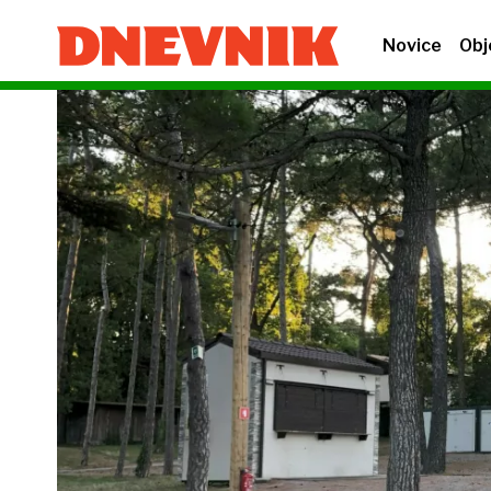
Novice
Obj