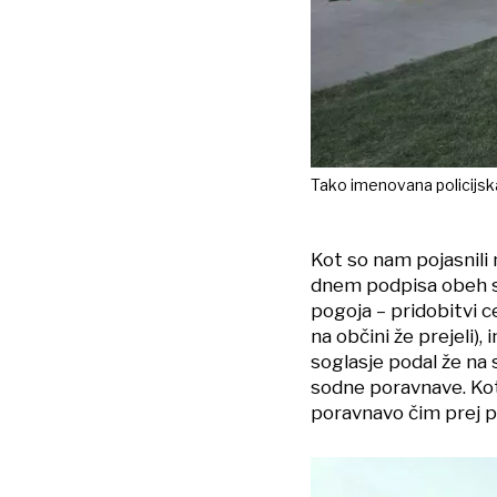
Tako imenovana policijska
Kot so nam pojasnili 
dnem podpisa obeh st
pogoja – pridobitvi c
na občini že prejeli),
soglasje podal že na 
sodne poravnave. Kot 
poravnavo čim prej po