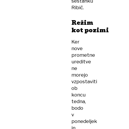
sestanku
Ribič.
Režim
kot pozimi
Ker
nove
prometne
ureditve
ne
morejo
vzpostaviti
ob
koncu
tedna,
bodo
v
ponedeljek
in