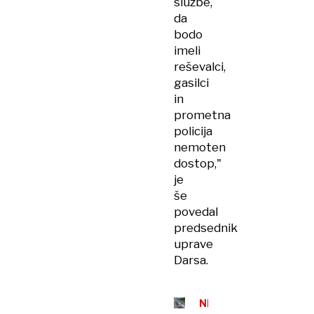
službe,
da
bodo
imeli
reševalci,
gasilci
in
prometna
policija
nemoten
dostop,"
je
še
povedal
predsednik
uprave
Darsa.
NEVZDRŽNE