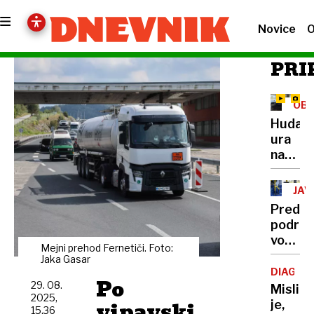
Novice
O
PRI
OB
Huda
ura
na
Primor
V
JAV
Dekani
PR
Predla
zalilo
podraž
šolo,
vozovn
zaprte
Mejni prehod Fernetiči. Foto:
LPP.
Jaka Gasar
ceste,
Koliko
DIAGNO
prekin
Po
29. 08.
bi
Mislila
železni
2025,
stala
vipavski
je,
prome
15.36