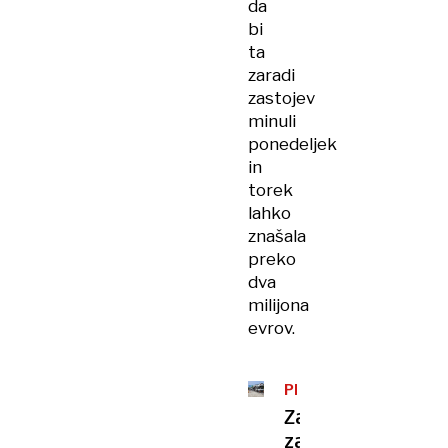
da
bi
ta
zaradi
zastojev
minuli
ponedeljek
in
torek
lahko
znašala
preko
dva
milijona
evrov.
PROMET
Za
zastoje