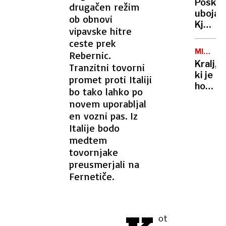
Posku
drugačen režim
plenic
uboja:
ob obnovi
sem
Kje
v
vipavske hitre
je bil
mrzle
ceste prek
zabode
potok
MICHAE
Rebernic.
je iz
JACKSO
prala
Kralj,
Tranzitni tovorni
obravn
na
ki je
promet proti Italiji
v
roke«
hodil
bo tako lahko po
obravn
po
manj
novem uporabljal
luni
jasno
en vozni pas. Iz
in
Italije bodo
pisal
medtem
zgodov
tovornjake
popa
preusmerjali na
Fernetiče.
ot