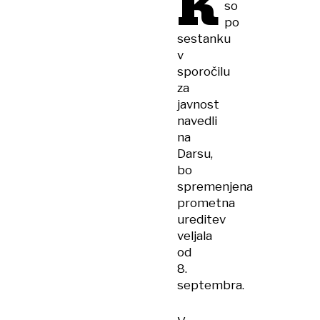
K
so
po
sestanku
v
sporočilu
za
javnost
navedli
na
Darsu,
bo
spremenjena
prometna
ureditev
veljala
od
8.
septembra.