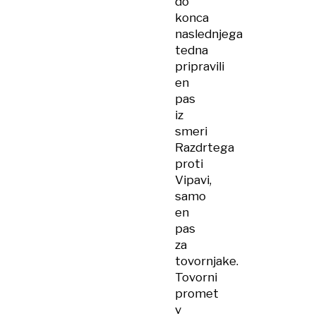
do
konca
naslednjega
tedna
pripravili
en
pas
iz
smeri
Razdrtega
proti
Vipavi,
samo
en
pas
za
tovornjake.
Tovorni
promet
v