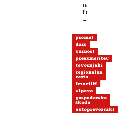
na
Fernetičih
krivi
tudi
preveč
promet
prizadevni
dars
italijanski
varnost
policisti
preusmeritev
tovornjaki
regionalna
cesta
fernetiči
vipava
gospodarska
škoda
avtoprevozniki