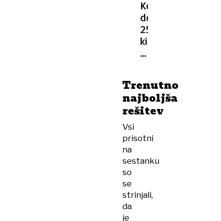
RAZMERE
Kolona,
dolga
25
kilometrov:
bodo
prevozniki
blokirali
Trenutno
celoten
najboljša
avtocestni
rešitev
križ?
Vsi
prisotni
na
sestanku
so
se
strinjali,
da
je