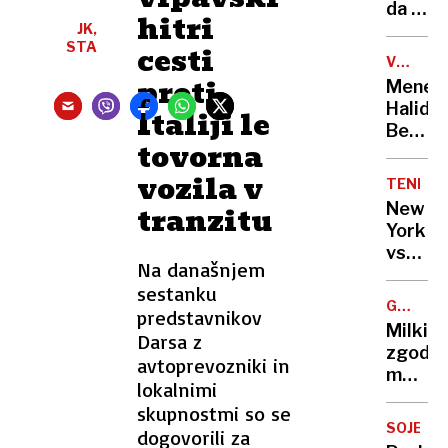
po
da je
hitri
novem
JK,
v 20.
STA
cesti
tednu
V
nosečn
BOLNIŠN
proti
Mened
nato
Halida
Italiji le
so
Bešlića
odkrili
tovorna
Vsi
nevarn
me
vozila v
resnic
TENIS
sprašuj
New
tranzitu
če je
York
umrl
vse
…
Na današnjem
bolj
sestanku
zelen,
GRAD
predstavnikov
igralce
ZAPRIC
Milkina
Darsa z
moti
zgodb
vonj
avtoprevozniki in
med
po
lokalnimi
grajsk
marihu
skupnostmi so se
zidovi:
SOJENJE
dogovorili za
»Tudi