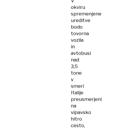
V
okviru
spremenjene
ureditve
bodo
tovorna
vozila
in
avtobusi
nad
3,5
tone
v
smeri
Italije
preusmerjeni
na
vipavsko
hitro
cesto,