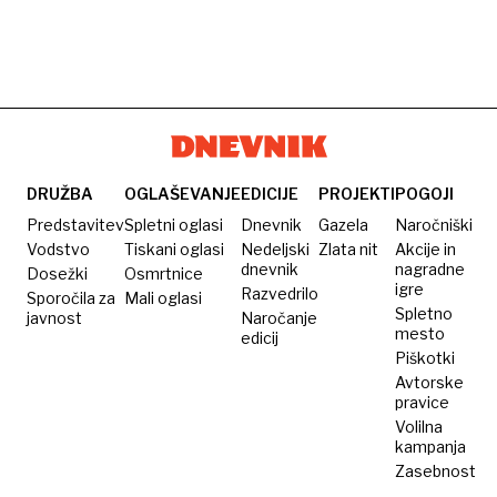
DRUŽBA
OGLAŠEVANJE
EDICIJE
PROJEKTI
POGOJI
Predstavitev
Spletni oglasi
Dnevnik
Gazela
Naročniški
Vodstvo
Tiskani oglasi
Nedeljski
Zlata nit
Akcije in
dnevnik
nagradne
Dosežki
Osmrtnice
igre
Razvedrilo
Sporočila za
Mali oglasi
Spletno
javnost
Naročanje
mesto
edicij
Piškotki
Avtorske
pravice
Volilna
kampanja
Zasebnost