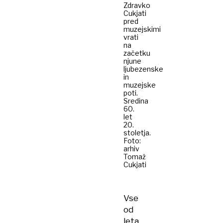
Zdravko
Cukjati
pred
muzejskimi
vrati
na
začetku
njune
ljubezenske
in
muzejske
poti.
Sredina
60.
let
20.
stoletja.
Foto:
arhiv
Tomaž
Cukjati
Vse
od
leta