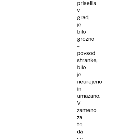
priselila
v
grad,
je
bilo
grozno
–
povsod
stranke,
bilo
je
neurejeno
in
umazano.
V
zameno
za
to,
da
so