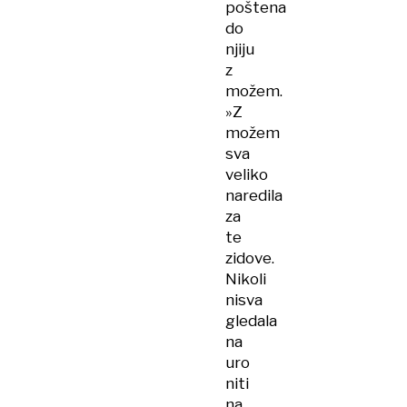
poštena
do
njiju
z
možem.
»Z
možem
sva
veliko
naredila
za
te
zidove.
Nikoli
nisva
gledala
na
uro
niti
na