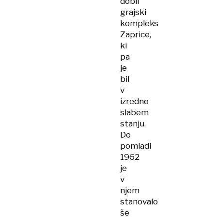
dobil
grajski
kompleks
Zaprice,
ki
pa
je
bil
v
izredno
slabem
stanju.
Do
pomladi
1962
je
v
njem
stanovalo
še