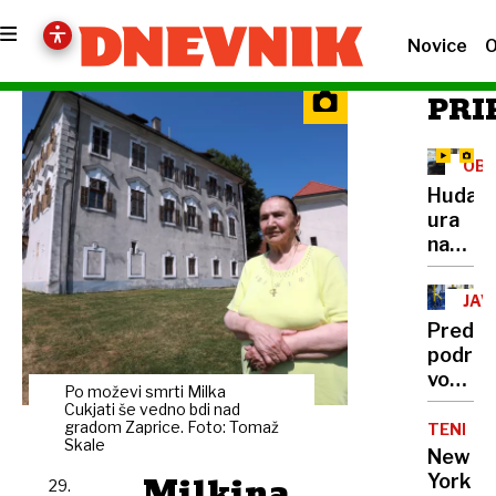
Novice
O
PRI
OB
Huda
ura
na
Primor
V
JAV
Dekani
PR
Predla
zalilo
podraž
šolo,
vozovn
zaprte
Po moževi smrti Milka
LPP.
Cukjati še vedno bdi nad
ceste,
Koliko
gradom Zaprice. Foto: Tomaž
TENIS
prekin
Skale
bi
New
železni
stala
Milkina
York
prome
29.