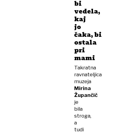
bi
vedela,
kaj
jo
čaka, bi
ostala
pri
mami
Takratna
ravnateljica
muzeja
Mirina
Župančič
je
bila
stroga,
a
tudi