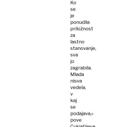
Ko
se
je
ponudila
priložnost
za
lastno
stanovanje,
sva
jo
zagrabila.
Mlada
nisva
vedela,
v
kaj
se
podajava,«
pove
Cukjatijeva