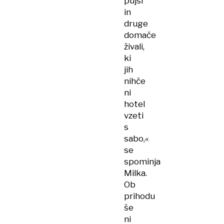
pujsi
in
druge
domače
živali,
ki
jih
nihče
ni
hotel
vzeti
s
sabo,«
se
spominja
Milka.
Ob
prihodu
še
ni