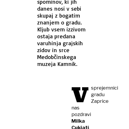
spominov, ki jih
danes nosi v sebi
skupaj z bogatim
znanjem o gradu.
Kljub vsem izzivom
ostaja predana
varuhinja grajskih
zidov in srce
Medobčinskega
muzeja Kamnik.
V
sprejemnici
gradu
Zaprice
nas
pozdravi
Milka
Cukjati
,