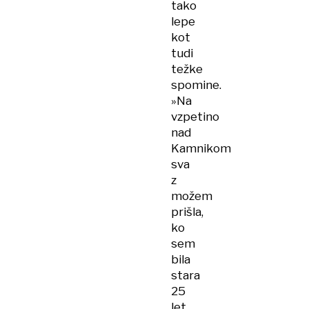
tako
lepe
kot
tudi
težke
spomine.
»Na
vzpetino
nad
Kamnikom
sva
z
možem
prišla,
ko
sem
bila
stara
25
let.