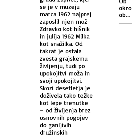
Ob
Italijan
se je v muzeju
okrogl
tudi
marca 1962 najprej
obletni
premie
zaposlil njen mož
neodvi
Zdravko kot hišnik
državl
podarj
in julija 1962 Milka
denar
kot snažilka. Od
na
takrat je ostala
roko
zvesta grajskemu
življenju, tudi po
upokojitvi moža in
svoji upokojitvi.
Skozi desetletja je
doživela tako težke
kot lepe trenutke
– od življenja brez
osnovnih pogojev
do ganljivih
družinskih