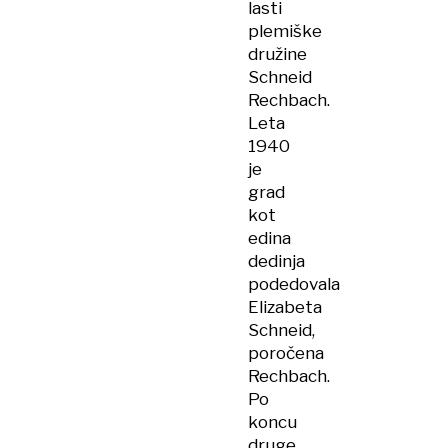
lasti
plemiške
družine
Schneid
Rechbach.
Leta
1940
je
grad
kot
edina
dedinja
podedovala
Elizabeta
Schneid,
poročena
Rechbach.
Po
koncu
druge