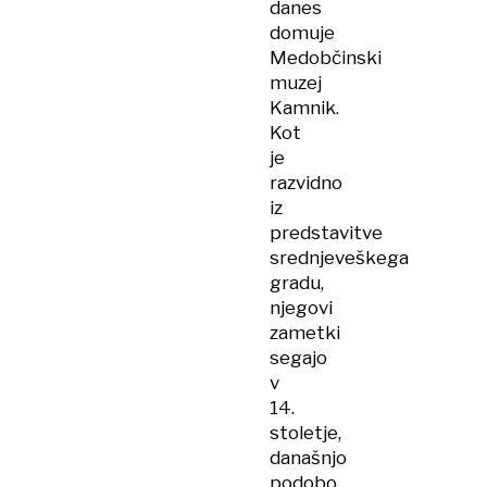
danes
domuje
Medobčinski
muzej
Kamnik.
Kot
je
razvidno
iz
predstavitve
srednjeveškega
gradu,
njegovi
zametki
segajo
v
14.
stoletje,
današnjo
podobo