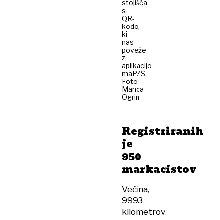
stojišča
s
QR-
kodo,
ki
nas
poveže
z
aplikacijo
maPZS.
Foto:
Manca
Ogrin
Registriranih
je
950
markacistov
Večina,
9993
kilometrov,