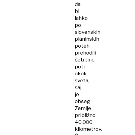
da
bi
lahko
po
slovenskih
planinskih
poteh
prehodili
četrtino
poti
okoli
sveta,
saj
je
obseg
Zemlje
približno
40.000
kilometrov.