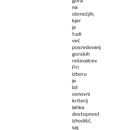
gora
na
območjih,
kjer
je
tudi
več
posredovanj
gorskih
reševalcev.
Pri
izboru
je
bil
osnovni
kriterij
lahka
dostopnost
izhodišč,
saj