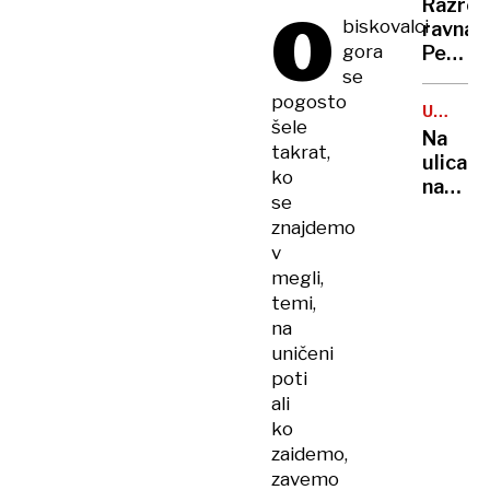
Razreš
O
biskovalci
ravnate
gora
Pečan
se
vztraja
pri
pogosto
URESNI
tožbi
šele
NAPOVE
Na
šole
takrat,
ulicah
ko
nacion
se
garda,
znajdemo
mejni
v
car
megli,
ni
temi,
izključi
na
aretaci
uničeni
guvern
poti
in
županj
ali
ko
zaidemo,
zavemo