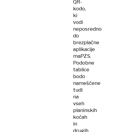
QR-
kodo,
ki
vodi
neposredno
do
brezplačne
aplikacije
maPZS.
Podobne
tablice
bodo
nameščene
tudi
na
vseh
planinskih
kočah
in
drugih