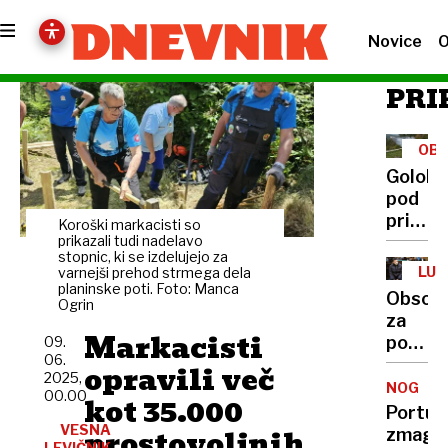
Novice
O
PRI
OBR
IZD
Golobo
pod
pritis
Koroški markacisti so
Bruslja
prikazali tudi nadelavo
stopnic, ki se izdelujejo za
in
LUK
varnejši prehod strmega dela
Nata
planinske poti. Foto: Manca
VLA
Obsoje
Ogrin
zaleta
za
odpira
Markacisti
posku
09.
denarn
06.
umora
opravili več
2025,
pobegn
NOGOM
00.00
kot 35.000
in
Portug
poškod
VESNA
prostovoljnih
zmago
LEVIČNIK