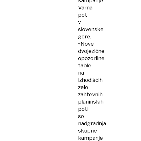
kampanje
Varna
pot
v
slovenske
gore.
»Nove
dvojezične
opozorilne
table
na
izhodiščih
zelo
zahtevnih
planinskih
poti
so
nadgradnja
skupne
kampanje