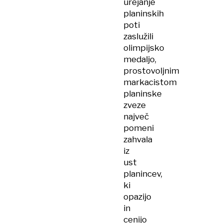
urejanje
planinskih
poti
zaslužili
olimpijsko
medaljo,
prostovoljnim
markacistom
planinske
zveze
največ
pomeni
zahvala
iz
ust
planincev,
ki
opazijo
in
cenijo