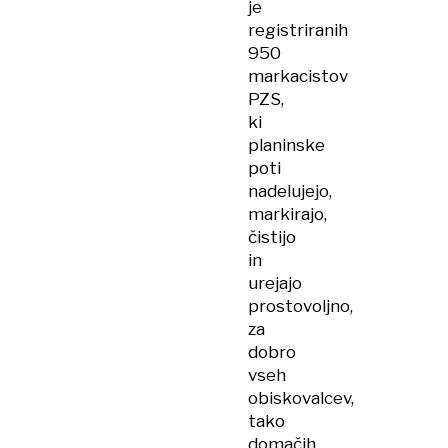
je
registriranih
950
markacistov
PZS,
ki
planinske
poti
nadelujejo,
markirajo,
čistijo
in
urejajo
prostovoljno,
za
dobro
vseh
obiskovalcev,
tako
domačih