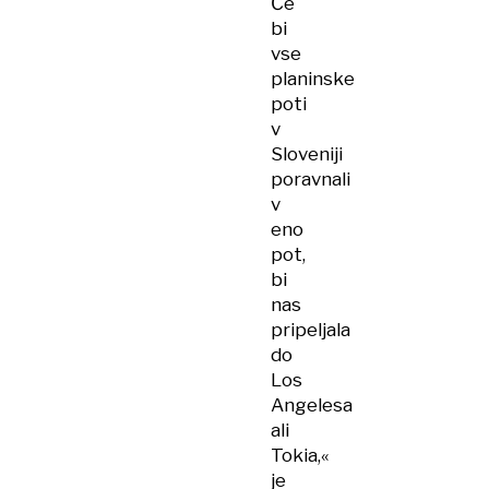
Če
bi
vse
planinske
poti
v
Sloveniji
poravnali
v
eno
pot,
bi
nas
pripeljala
do
Los
Angelesa
ali
Tokia,«
je