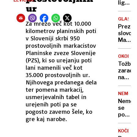
paznik
lige
ur
narodo
po
GLASBE
Za mrežo več kot 10.000
enajst
Prezgo
kilometrov planinskih poti
slovo
v Sloveniji skrbi 950
Matije
prostovoljnih markacistov
Dedića
Planinske zveze Slovenije
sina
OKOLJE
(PZS), ki so urejanju poti
legend
Tožba
lani namenili več kot
Arsen
zaradi
35.000 prostovoljnih ur.
nadgra
Njihovega predanega dela
čistiln
ter pomena markacij,
naprav
NEMČIJ
usmerjevalnih tabel in
v
Nemčij
urejenih poti pa se
Zalogu
se
pogosto zavemo šele, ko
pospe
gre kaj narobe.
oborož
KOČEVJ