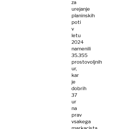
za
urejanje
planinskih
poti
v
letu
2024
namenili
35.355
prostovoljnih
ur,
kar
je
dobrih
37
ur
na
prav
vsakega
markacista,