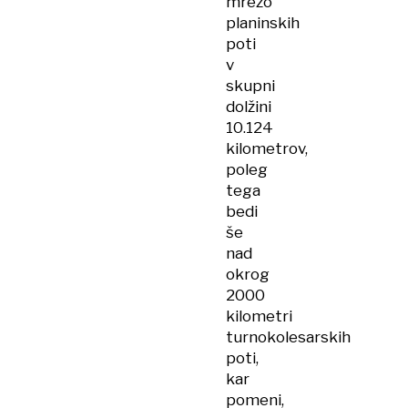
mrežo
planinskih
poti
v
skupni
dolžini
10.124
kilometrov,
poleg
tega
bedi
še
nad
okrog
2000
kilometri
turnokolesarskih
poti,
kar
pomeni,