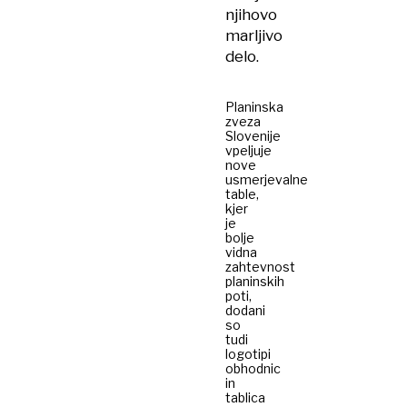
njihovo
marljivo
delo.
Planinska
zveza
Slovenije
vpeljuje
nove
usmerjevalne
table,
kjer
je
bolje
vidna
zahtevnost
planinskih
poti,
dodani
so
tudi
logotipi
obhodnic
in
tablica