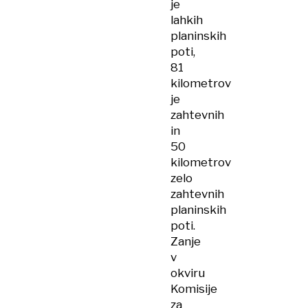
je
lahkih
planinskih
poti,
81
kilometrov
je
zahtevnih
in
50
kilometrov
zelo
zahtevnih
planinskih
poti.
Zanje
v
okviru
Komisije
za