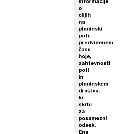
informacije
o
ciljih
na
planinski
poti,
predvidenem
času
hoje,
zahtevnosti
poti
in
planinskem
društvu,
ki
skrbi
za
posamezni
odsek.
Ena