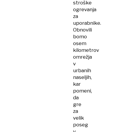
stroške
ogrevanja
za
uporabnike.
Obnovili
bomo
osem
kilometrov
omrežja
v
urbanih
naseljih,
kar
pomeni,
da
gre
za
velik
poseg
v