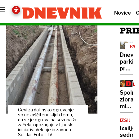
Novice
O
PRI
PAR
Dnevn
parkir
pred
več
trgovi
ZLO
V
Spolno
ŠP
zlorabi
mladol
Cevi za daljinsko ogrevanje
a
so nezaščitene kljub temu,
lahko
da se je ogrevalna sezona že
IZSILJE
začela, opozarjajo v Ljudski
vseen
Izsiljev
iniciativi Velenje in zavodu
tekmu
sedmer
Solidar. Foto: LIV