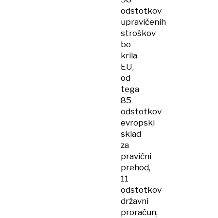
odstotkov
upravičenih
stroškov
bo
krila
EU,
od
tega
85
odstotkov
evropski
sklad
za
pravični
prehod,
11
odstotkov
državni
proračun,