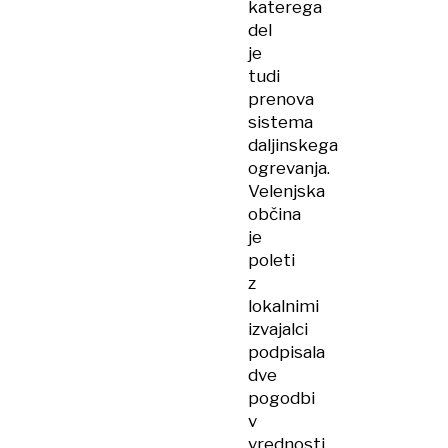
katerega
del
je
tudi
prenova
sistema
daljinskega
ogrevanja.
Velenjska
občina
je
poleti
z
lokalnimi
izvajalci
podpisala
dve
pogodbi
v
vrednosti