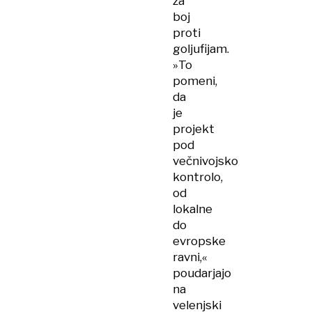
za
boj
proti
goljufijam.
»To
pomeni,
da
je
projekt
pod
večnivojsko
kontrolo,
od
lokalne
do
evropske
ravni,«
poudarjajo
na
velenjski