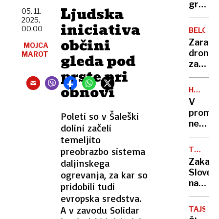
pod
grozil
Ljudska
05. 11.
državn
bivši
2025,
zastav
iniciativa
in
00.00
BELGIJA
pretep
občini
Zaradi
MOJCA
"pedofi
drona
MAROT
gleda pod
zaprli
prste pri
letališ
v
obnovi
HUDE
Bruslju
POŠKOD
V
promet
Poleti so v Šaleški
nesreč
dolini začeli
v
temeljito
Novem
preobrazbo sistema
TUJI
mestu
MEDIJI
Zakaj
daljinskega
umrla
Sloveni
ogrevanja, za kar so
peška
navduš
pridobili tudi
tuje
evropska sredstva.
medije
A v zavodu Solidar
TAJSKA