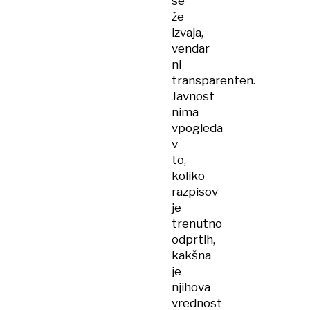
se
že
izvaja,
vendar
ni
transparenten.
Javnost
nima
vpogleda
v
to,
koliko
razpisov
je
trenutno
odprtih,
kakšna
je
njihova
vrednost