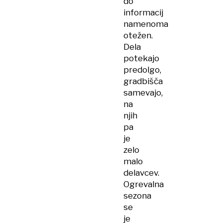
do
informacij
namenoma
otežen.
Dela
potekajo
predolgo,
gradbišča
samevajo,
na
njih
pa
je
zelo
malo
delavcev.
Ogrevalna
sezona
se
je