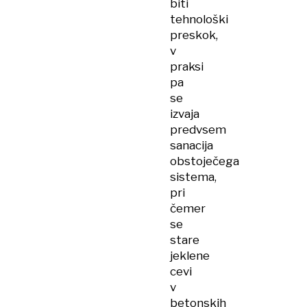
biti
tehnološki
preskok,
v
praksi
pa
se
izvaja
predvsem
sanacija
obstoječega
sistema,
pri
čemer
se
stare
jeklene
cevi
v
betonskih