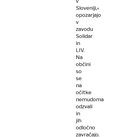
v
Sloveniji,«
opozarjajo
v
zavodu
Solidar
in
LIV.
Na
občini
so
se
na
očitke
nemudoma
odzvali
in
jih
odločno
zavračajo.