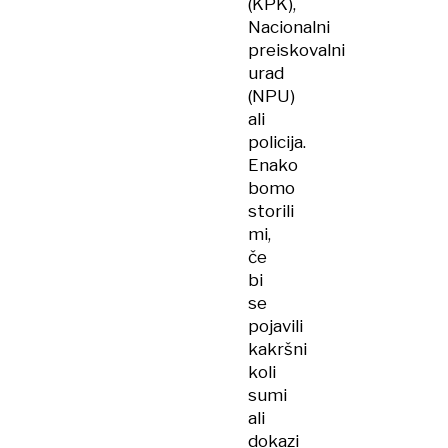
(KPK),
Nacionalni
preiskovalni
urad
(NPU)
ali
policija.
Enako
bomo
storili
mi,
če
bi
se
pojavili
kakršni
koli
sumi
ali
dokazi