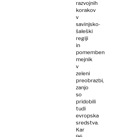
razvojnih
korakov
v
savinjsko-
šaleški
regiji
in
pomemben
mejnik
v
zeleni
preobrazbi,
zanjo
so
pridobili
tudi
evropska
sredstva.
Kar
96