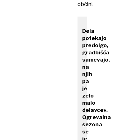
občini.
Dela
potekajo
predolgo,
gradbišča
samevajo,
na
njih
pa
je
zelo
malo
delavcev.
Ogrevalna
sezona
se
je