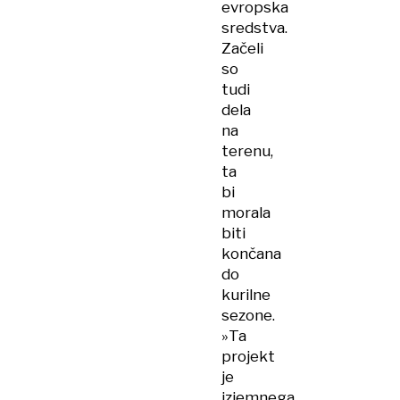
evropska
sredstva.
Začeli
so
tudi
dela
na
terenu,
ta
bi
morala
biti
končana
do
kurilne
sezone.
»Ta
projekt
je
izjemnega