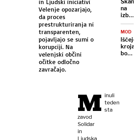
in Ljudski iniciativi
Škanda
na
Velenje opozarjajo,
izboru
da proces
za
prestrukturiranja ni
Miss
transparenten,
MODA
Univer
pojavljajo se sumi o
Iščejo
tekmov
korupciji. Na
krojače
protes
bo
velenjski občini
odkora
izginila
očitke odločno
iz
ikona
zavračajo.
dvoran
Made
in
Italy?
M
inuli
teden
sta
zavod
Solidar
in
Ljudska