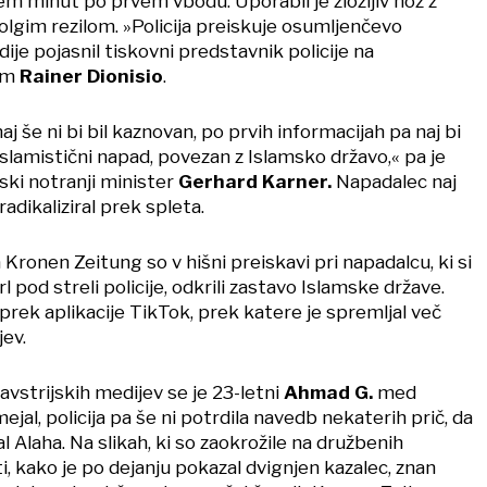
edem minut po prvem vbodu. Uporabil je zložljiv nož z
lgim rezilom. »Policija preiskuje osumljenčevo
dije pojasnil tiskovni predstavnik policije na
em
Rainer Dionisio
.
j še ni bi bil kaznovan, po prvih informacijah pa naj bi
islamistični napad, povezan z Islamsko državo,« pa je
jski notranji minister
Gerhard Karner.
Napadalec naj
radikaliziral prek spleta.
Kronen Zeitung so v hišni preiskavi pri napadalcu, ki si
rl pod streli policije, odkrili zastavo Islamske države.
e prek aplikacije TikTok, prek katere je spremljal več
jev.
avstrijskih medijev se je 23-letni
Ahmad G.
med
ejal, policija pa še ni potrdila navedb nekaterih prič, da
 Alaha. Na slikah, ki so zaokrožile na družbenih
ti, kako je po dejanju pokazal dvignjen kazalec, znan