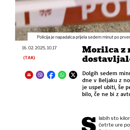
Policija je napadalca prijela sedem minut po prv
Morilca z
16. 02. 2025, 10.17
dostavljal
(TAK)
Dolgih sedem minut
dne v Beljaku z no
je uspel ubiti, še 
bilo, če ne bi z av
S
labih sto kil
četrte ure pop