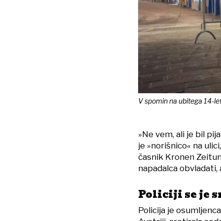
V spomin na ubitega 14-let
»Ne vem, ali je bil pij
je »norišnico« na ulic
časnik Kronen Zeitung
napadalca obvladati, a
Policiji se je 
Policija je osumljenca