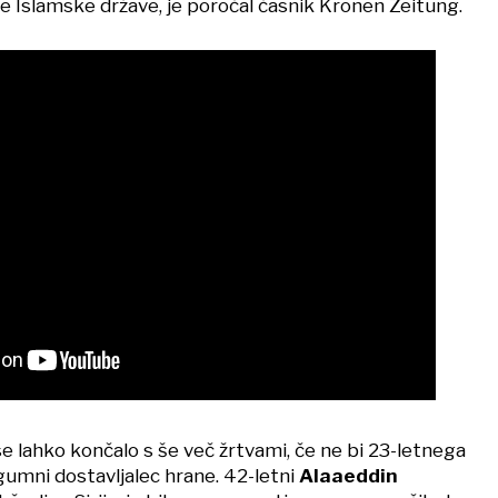
e Islamske države, je poročal časnik Kronen Zeitung.
e lahko končalo s še več žrtvami, če ne bi 23-letnega
gumni dostavljalec hrane. 42-letni
Alaaeddin