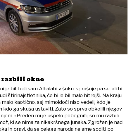
 razbili okno
ni je bil tudi sam Alhalabi v šoku, sprašuje pa se, ali bi
di štirinajstletnika, če bi le bil malo hitrejši. Na kraju
 malo kaotično, saj mimoidoči niso vedeli, kdo je
 kdo ga skuša ustaviti. Zato so sprva obkolili njegov
po njem. »Preden mi je uspelo pobegniti, so mu razbili
 mož, ki se nima za nikakršnega junaka. Zgrožen je nad
ka in pravi, da se celega naroda ne sme soditi po