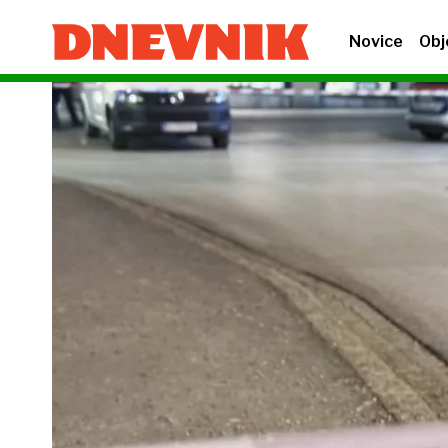
Novice
Obj