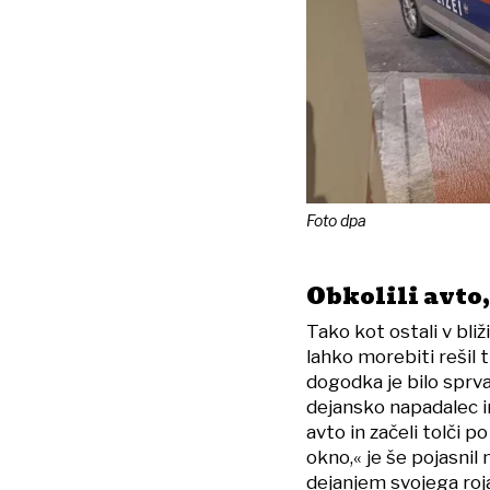
Foto dpa
Obkolili avto,
Tako kot ostali v bliži
lahko morebiti rešil tu
dogodka je bilo sprva
dejansko napadalec in
avto in začeli tolči 
okno,« je še pojasnil
dejanjem svojega roja