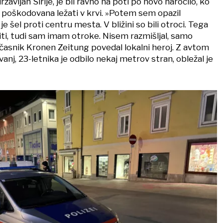
ržavljan Sirije, je bil ravno na poti po novo naročilo, ko
a poškodovana ležati v krvi. »Potem sem opazil
 šel proti centru mesta. V bližini so bili otroci. Tega
i, tudi sam imam otroke. Nisem razmišljal, samo
 časnik Kronen Zeitung povedal lokalni heroj. Z avtom
vanj, 23-letnika je odbilo nekaj metrov stran, obležal je