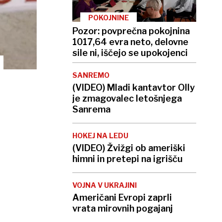
POKOJNINE
Pozor: povprečna pokojnina
1017,64 evra neto, delovne
sile ni, iščejo se upokojenci
SANREMO
(VIDEO) Mladi kantavtor Olly
je zmagovalec letošnjega
Sanrema
HOKEJ NA LEDU
(VIDEO) Žvižgi ob ameriški
himni in pretepi na igrišču
VOJNA V UKRAJINI
Američani Evropi zaprli
vrata mirovnih pogajanj