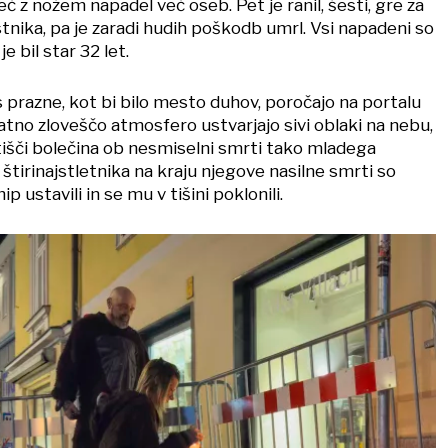
č z nožem napadel več oseb. Pet je ranil, šesti, gre za
stnika, pa je zaradi hudih poškodb umrl. Vsi napadeni so
je bil star 32 let.
 prazne, kot bi bilo mesto duhov, poročajo na portalu
tno zloveščo atmosfero ustvarjajo sivi oblaki na nebu,
tišči bolečina ob nesmiselni smrti tako mladega
štirinajstletnika na kraju njegove nasilne smrti so
hip ustavili in se mu v tišini poklonili.