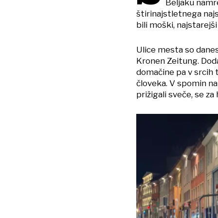
Beljaku namre
štirinajstletnega naj
bili moški, najstarejši 
Ulice mesta so danes
Kronen Zeitung. Doda
domačine pa v srcih 
človeka. V spomin na 
prižigali sveče, se za 