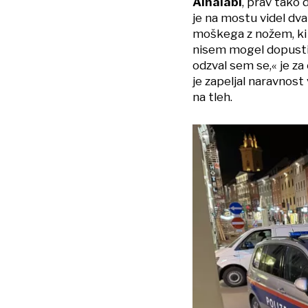
Alhalabi
, prav tako d
je na mostu videl dv
moškega z nožem, ki je
nisem mogel dopustit
odzval sem se,« je za
je zapeljal naravnost 
na tleh.