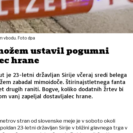
em vbodu. Foto dpa
 nožem ustavil pogumni
ec hrane
 je 23-letni državljan Sirije včeraj sredi belega
žem zabadal mimoidoče. štirinajstletnega fanta
pet drugih raniti. Bogve, koliko dodatnih žrtev bi
tom vanj zapeljal dostavljalec hrane.
ometrov stran od slovenske meje je v soboto okoli
oldan 23-letni državljan Sirije v bližini glavnega trga v