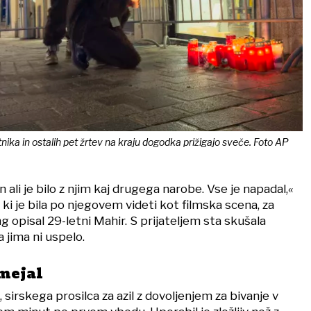
nika in ostalih pet žrtev na kraju dogodka prižigajo sveče. Foto AP
an ali je bilo z njim kaj drugega narobe. Vse je napadal,«
i, ki je bila po njegovem videti kot filmska scena, za
 opisal 29-letni Mahir. S prijateljem sta skušala
 jima ni uspelo.
smejal
, sirskega prosilca za azil z dovoljenjem za bivanje v