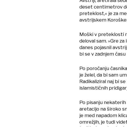
Avstriji, aretirala s
deset centimetrov do
preteklost,« je za me
avstrijskem Korošk
Moški v preteklosti na
deloval sam. »Gre za 
danes pojasnil avstri
bi se v zadnjem času 
Po poročanju časnika 
je želel, da bi sam um
Radikaliziral naj bi s
islamističnih pridigar
Po pisanju nekaterih 
aretacijo na široko sm
je med napadom klical
omrežjih, je tudi vide