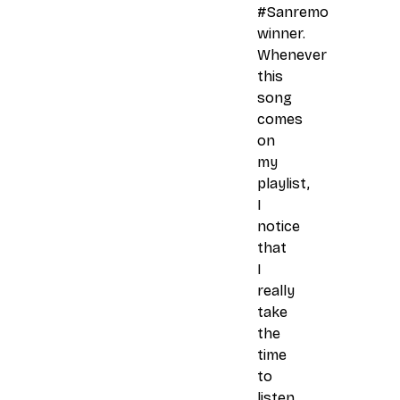
#Sanremo
winner.
Whenever
this
song
comes
on
my
playlist,
I
notice
that
I
really
take
the
time
to
listen.