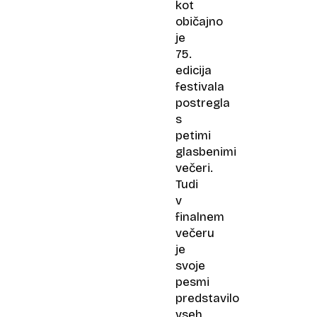
kot
običajno
je
75.
edicija
festivala
postregla
s
petimi
glasbenimi
večeri.
Tudi
v
finalnem
večeru
je
svoje
pesmi
predstavilo
vseh