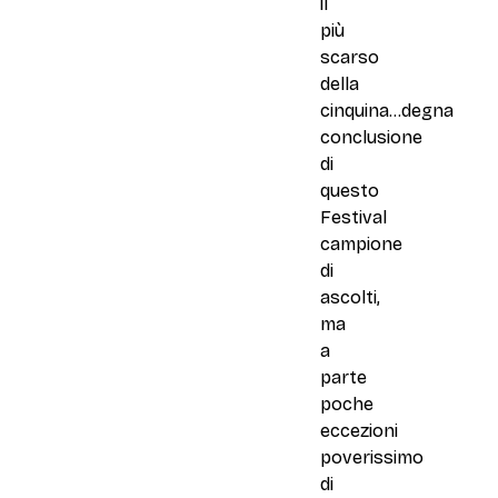
il
più
scarso
della
cinquina...degna
conclusione
di
questo
Festival
campione
di
ascolti,
ma
a
parte
poche
eccezioni
poverissimo
di