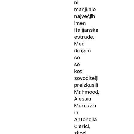
ni
manjkalo
največjih
imen
italijanske
estrade.
Med
drugim
so
se
kot
sovoditelji
preizkusili
Mahmood,
Alessia
Marcuzzi
in
Antonella
Clerici,
skozi