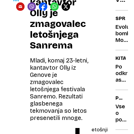
kantavtor
hava
Olly je
vsakd
SPREM
zmagovalec
delo
Evoluci
ni
letošnjega
bomba
na
Moški
Sanrema
prve
rasli
mest
dvakra
KITAJS
hitreje
Mladi, komaj 23-letni,
kot
Po
kantavtor Olly iz
ženske
odkritj
Genove je
astero
zmagovalec
pričeli
letošnjega festivala
z
Sanremo. Rezultati
PRED
rekruta
glasbenega
MATIČA
za
Vse
tekmovanja so letos
MALO
“plane
o
presenetili mnoge.
DRUGA
obram
poroka
sile”
cene
etošnji
in