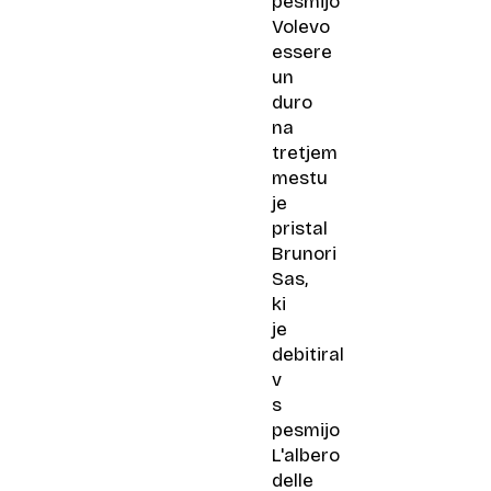
pesmijo
Volevo
essere
un
duro
na
tretjem
mestu
je
pristal
Brunori
Sas,
ki
je
debitiral
v
s
pesmijo
L'albero
delle