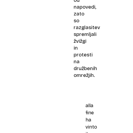
od
napovedi,
zato
so
razglasitev
spremljali
žvižgi
in
protesti
na
družbenih
omrežjih.
alla
fine
ha
vinto