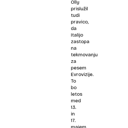
Olly
prislužil
tudi
pravico,
da
Italijo
zastopa
na
tekmovanju
za
pesem
Evrovizije.
To
bo
letos
med
13.
in
17.
majem