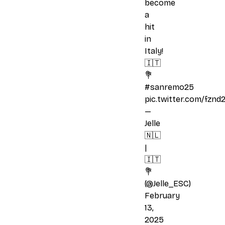
become
a
hit
in
Italy!
🇮🇹
💐
#sanremo25
pic.twitter.com/fznd
—
Jelle
🇳🇱
|
🇮🇹
💐
(@Jelle_ESC)
February
13,
2025