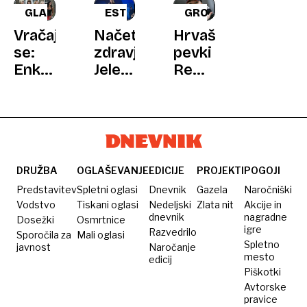
GLASBA
ESTRADA
GROŽNJE
Vračajo
Načeto
Hrvaški
se:
zdravje
pevki
Enkrat
Jelene
Remi
Spajsice
Rozga
grozili
-
zaradi
vedno
nasprotovanja
Spajsice
Thompsonu
DRUŽBA
OGLAŠEVANJE
EDICIJE
PROJEKTI
POGOJI
Predstavitev
Spletni oglasi
Dnevnik
Gazela
Naročniški
Vodstvo
Tiskani oglasi
Nedeljski
Zlata nit
Akcije in
dnevnik
nagradne
Dosežki
Osmrtnice
igre
Razvedrilo
Sporočila za
Mali oglasi
Spletno
javnost
Naročanje
mesto
edicij
Piškotki
Avtorske
pravice