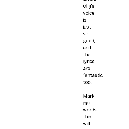
Olly's
voice
is
just
so
good,
and
the
lyrics
are
fantastic
too.
Mark
my
words,
this
will