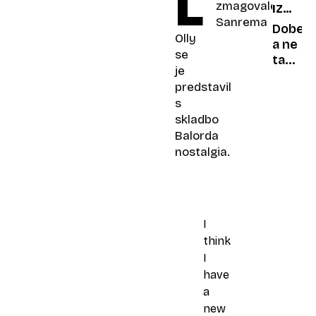
L
zmagovalec
IZ
najbolj
Sanrema
STARE
neobič
Dober,
Olly
GARAŽ
lokacij
a ne
se
pri
tako
je
nas
zelo
predstavil
dober
s
BMW
skladbo
Balorda
nostalgia.
I
think
I
have
a
new