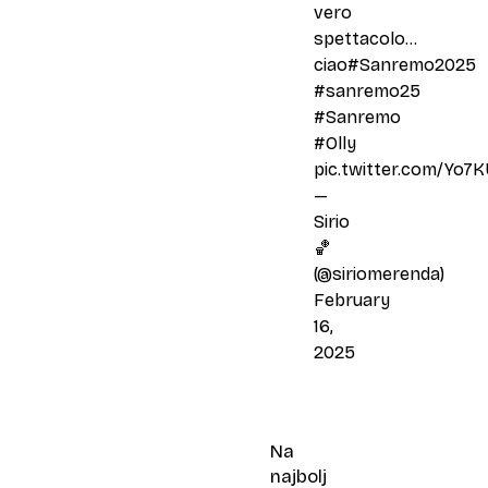
vero
spettacolo...
ciao
#Sanremo2025
#sanremo25
#Sanremo
#Olly
pic.twitter.com/Yo7K
—
Sirio
🏀
(@siriomerenda)
February
16,
2025
Na
najbolj