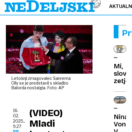
AKTUAL
Pr
TRETJA
PLAT
Mi,
slove
Letošnji zmagovalec Sanrema
zetje!
Olly se je predstavil s skladbo
Balorda nostalgia. Foto: AP
SLOVE
(VIDEO)
16.
PO
Nina
02.
SVETU
Mladi
2025.,
Vonči
9.27
V
RR