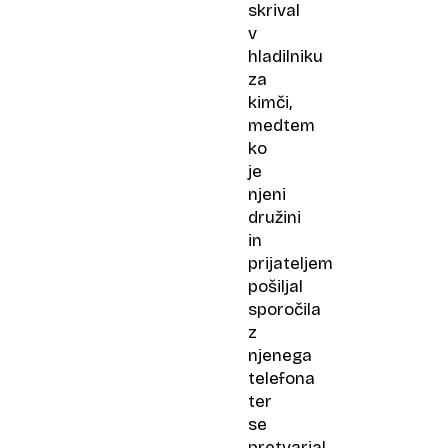
skrival
v
hladilniku
za
kimči,
medtem
ko
je
njeni
družini
in
prijateljem
pošiljal
sporočila
z
njenega
telefona
ter
se
pretvarjal,