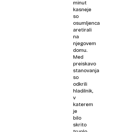
minut
kasneje
so
osumljenca
aretirali
na
njegovem
domu.
Med
preiskavo
stanovanja
so
odkrili
hladilnik,
v
katerem
je
bilo
skrito
truplo.