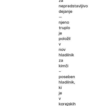
za
nepredstavljivo
dejanje
—
njeno
truplo
je
položil
v
nov
hladilnik
za
kimči
–
poseben
hladilnik,
ki
je
v
korejskih