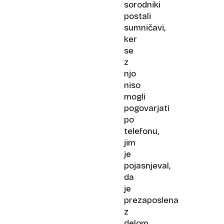
sorodniki
postali
sumničavi,
ker
se
z
njo
niso
mogli
pogovarjati
po
telefonu,
jim
je
pojasnjeval,
da
je
prezaposlena
z
delom