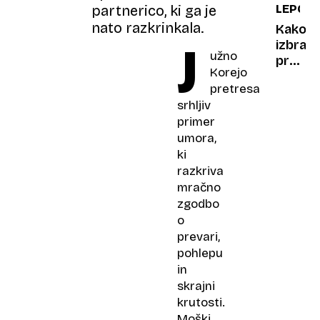
partnerico, ki ga je
LEPOTA
nato razkrinkala.
Kako
J
izbrati
užno
pravo
Korejo
kremo
pretresa
za
srhljiv
sončen
primer
umora,
ki
razkriva
mračno
zgodbo
o
prevari,
pohlepu
in
skrajni
krutosti.
Moški