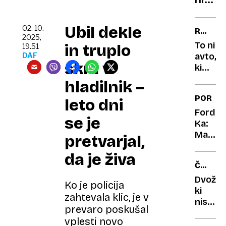
podro
bil
kilog
Ubil dekle
02. 10.
RENAU
napak
2025,
CLIO
To ni
in truplo
19.51
ki
DAF
avto,
so
skril v
ki
skora
sta
hladilnik –
povzr
ga
PORTR
katas
leto dni
vozila
dedek
Ford
se je
in
Ka:
babica
Mali
pretvarjal,
čudak,
da je živa
ki si
ČUDNI
je
AVTOMO
upal
Dvoživ
Ko je policija
biti
ki
zahtevala klic, je v
čuden
niso
prevaro poskušal
nikoli
vplesti novo
zaživel