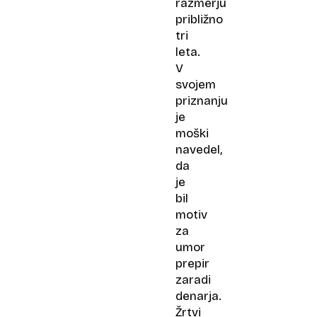
razmerju
približno
tri
leta.
V
svojem
priznanju
je
moški
navedel,
da
je
bil
motiv
za
umor
prepir
zaradi
denarja.
Žrtvi