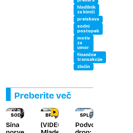
prevara
hladilnik
za kimči
preiskava
sodni
postopek
motiv
za
umor
finančne
transakcije
zločin
Preberite več
SODBA
BRAZILIJA
SPLIT
Sina
(VIDEO)
Podvodni
norveške
Mladenko
dron: