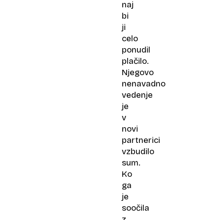
naj
bi
ji
celo
ponudil
plačilo.
Njegovo
nenavadno
vedenje
je
v
novi
partnerici
vzbudilo
sum.
Ko
ga
je
soočila
z