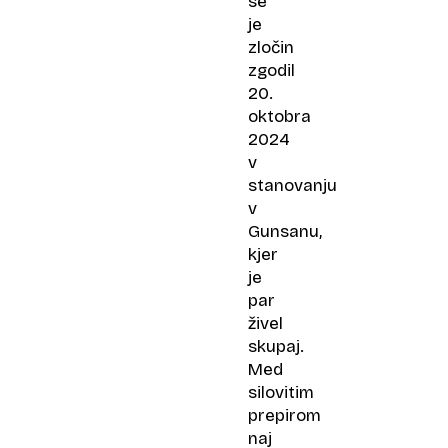
se
je
zločin
zgodil
20.
oktobra
2024
v
stanovanju
v
Gunsanu,
kjer
je
par
živel
skupaj.
Med
silovitim
prepirom
naj