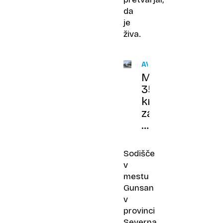
da
je
živa.
AVSTRIJA
Moški
35-
krat
zabodel
svojo
partnerico,
umor
Sodišče
priznal,
v
motiva
mestu
noče
Gunsan
razkriti
v
provinci
Severna