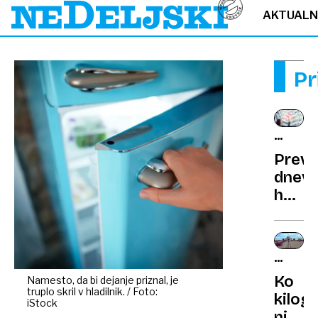
AKTUAL
Pr
KAJ
NAS
Preve
ČAKA?
dnevn
horos
Neute
konfli
in
NAPAČ
preob
MERSK
Ko
Namesto, da bi dejanje priznal, je
na
ENOTE
truplo skril v hladilnik. / Foto:
kilog
finan
iStock
ni