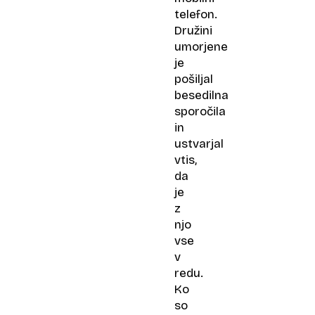
telefon.
Družini
umorjene
je
pošiljal
besedilna
sporočila
in
ustvarjal
vtis,
da
je
z
njo
vse
v
redu.
Ko
so