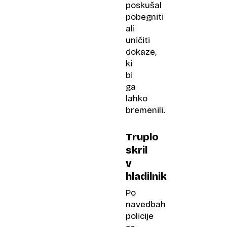
poskušal
pobegniti
ali
uničiti
dokaze,
ki
bi
ga
lahko
bremenili.
Truplo
skril
v
hladilnik
Po
navedbah
policije