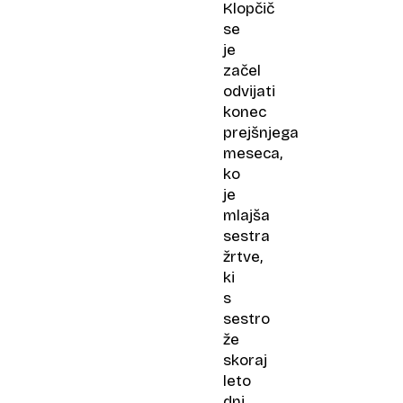
Klopčič
se
je
začel
odvijati
konec
prejšnjega
meseca,
ko
je
mlajša
sestra
žrtve,
ki
s
sestro
že
skoraj
leto
dni