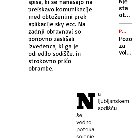
spisa, ki se nanašajo na
Kje
njegov
OSEBE
sta
preiskavo komunikacije
izjave
otroka
med obtoženimi prek
o
po
aplikacije sky ecc. Na
Kirkov
petih
zadnji obravnavi so
umoru
PROME
letih
VARNO
ponovno zaslišali
Pozorn
še
izvedenca, ki ga je
za
vedno
volano
odredilo sodišče, in
ni
policis
strokovno pričo
znano
bodo
obrambe.
na
cestah
izvajali
N
poostr
a
nadzor
ljubljanskem
sodišču
še
vedno
poteka
sojenje