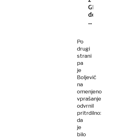
GPS
dokazuje
gibanje
najetih
vozil
Po
v
drugi
času
strani
umora
pa
je
Boljević
na
omenjeno
vprašanje
odvrnil
pritrdilno:
da
je
bilo