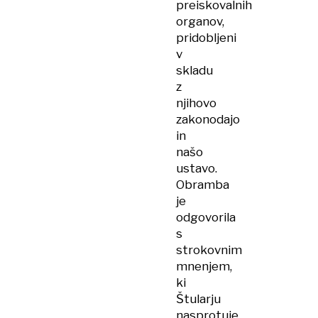
preiskovalnih
organov,
pridobljeni
v
skladu
z
njihovo
zakonodajo
in
našo
ustavo.
Obramba
je
odgovorila
s
strokovnim
mnenjem,
ki
Štularju
nasprotuje