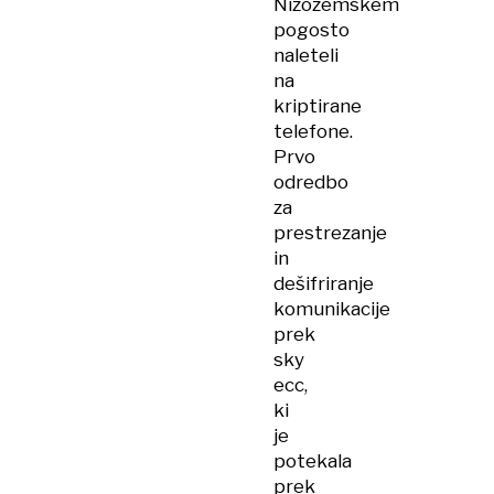
Nizozemskem
pogosto
naleteli
na
kriptirane
telefone.
Prvo
odredbo
za
prestrezanje
in
dešifriranje
komunikacije
prek
sky
ecc,
ki
je
potekala
prek