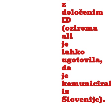
z
določenim
ID
(oziroma
ali
je
lahko
ugotovila,
da
je
komunicira
iz
Slovenije).