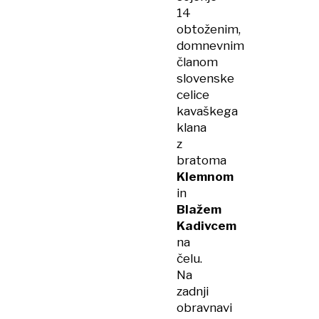
14
obtoženim,
domnevnim
članom
slovenske
celice
kavaškega
klana
z
bratoma
Klemnom
in
Blažem
Kadivcem
na
čelu.
Na
zadnji
obravnavi