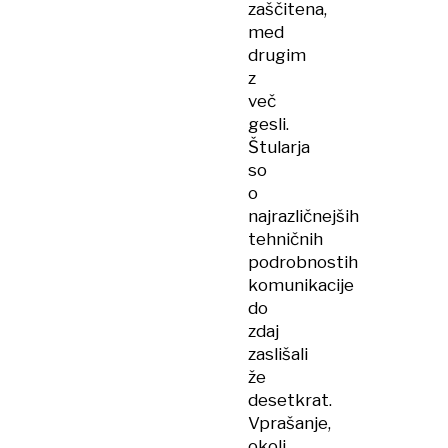
zaščitena,
med
drugim
z
več
gesli.
Štularja
so
o
najrazličnejših
tehničnih
podrobnostih
komunikacije
do
zdaj
zaslišali
že
desetkrat.
Vprašanje,
okoli