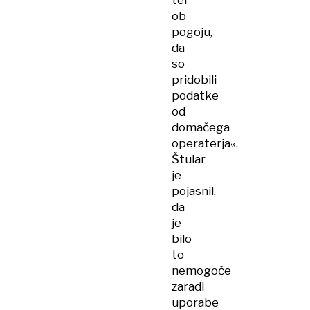
ter
ob
pogoju,
da
so
pridobili
podatke
od
domačega
operaterja«.
Štular
je
pojasnil,
da
je
bilo
to
nemogoče
zaradi
uporabe