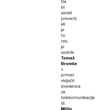
Da
bi
senat
preveril,
ali
je
to
res,
je
sodnik
Tomaž
Bromše
v
primer
vključil
izvedenca
za
telekomunikacije
dr.
Mitjo