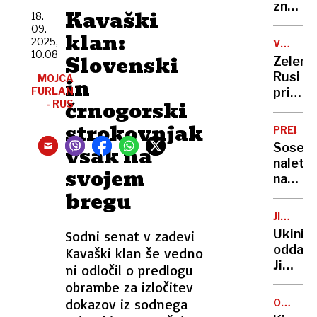
sestri
znotra
Kavaški
18.
EU:
09.
klan:
Prekrš
2025,
VOJNA
na
10.08
V
Slovenski
Zelensk
Hrvašk
UKRAJIN
Rusi
MOJCA
in
prepov
FURLAN
priprav
vožnje
črnogorski
- RUS
dve
v
novi
strokovnjak
Sloveni
PREISK
ofenziv
Sosed
vsak na
Putin
naletel
želi
svojem
na
zavzet
bregu
mlako
celote
krvi
Donba
JIMMY
in iz
KIMMEL
Ukinili
Sodni senat v zadevi
stanov
LIVE!
oddajo
Kavaški klan še vedno
rešil
Jimmyj
ni odločil o predlogu
fantka
Kimmla
obrambe za izločitev
krive
dokazov iz sodnega
ODVZE
so
MLADO