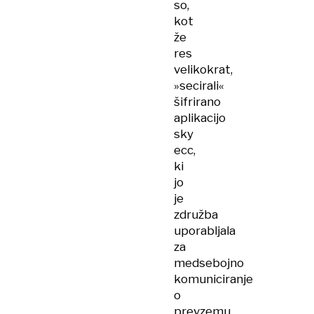
so,
kot
že
res
velikokrat,
»secirali«
šifrirano
aplikacijo
sky
ecc,
ki
jo
je
združba
uporabljala
za
medsebojno
komuniciranje
o
prevzemu,