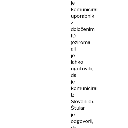
je
komuniciral
uporabnik
z
določenim
ID
(oziroma
ali
je
lahko
ugotovila,
da
je
komuniciral
iz
Slovenije).
Štular
je
odgovoril,
da