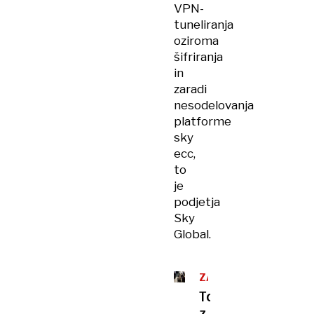
VPN-
tuneliranja
oziroma
šifriranja
in
zaradi
nesodelovanja
platforme
sky
ecc,
to
je
podjetja
Sky
Global.
ZADEVA
BOŽIĆ
Tožilstvo
z