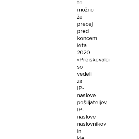
to
možno
že
precej
pred
koncem
leta
2020.
»Preiskovalci
so
vedeli
za
IP-
naslove
pošiljateljev,
IP-
naslove
naslovnikov
in
kje