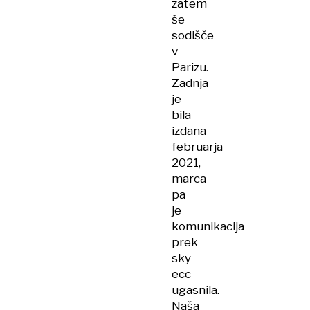
zatem
še
sodišče
v
Parizu.
Zadnja
je
bila
izdana
februarja
2021,
marca
pa
je
komunikacija
prek
sky
ecc
ugasnila.
Naša