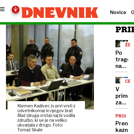
Novice
O
PRI
ŽEL
PRE
Po
tragedi
na
Kodelj
Nelega
CEL
prečka
V
železni
primer
tirov
zamenj
je
Klemen Kadivec (v prvi vrsti z
pacien
odvetnikoma) in njegov brat
del
tožilst
Blaž (druga vrsta) naj bi vodila
PROME
rutine
združbo, ki se je na veliko
obtožu
Prenosl
ukvarjala z drogo. Foto:
medici
kazni
Tomaž Skale