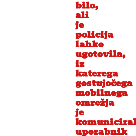
bilo,
ali
je
policija
lahko
ugotovila,
iz
katerega
gostujočega
mobilnega
omrežja
je
komunicira
uporabnik