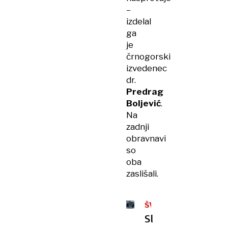
–
izdelal
ga
je
črnogorski
izvedenec
dr.
Predrag
Boljević
.
Na
zadnji
obravnavi
so
oba
zaslišali.
ŠVICA
Slovenca