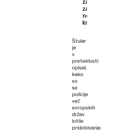
zamenjali
za
nevarnega
kriminalca
Štular
je
v
preteklosti
opisal,
kako
so
se
policije
več
evropskih
držav
lotile
pridobivanja