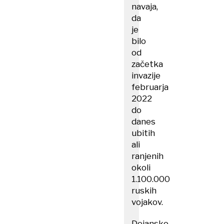
navaja,
da
je
bilo
od
začetka
invazije
februarja
2022
do
danes
ubitih
ali
ranjenih
okoli
1.100.000
ruskih
vojakov.
Dejansko