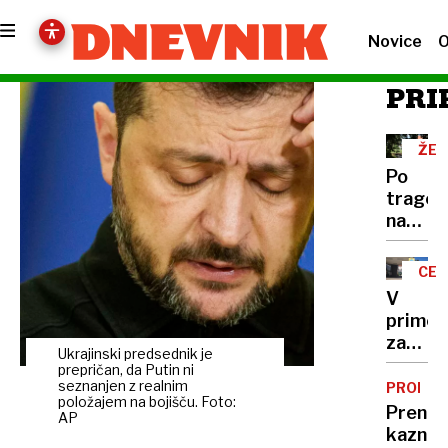
Novice
O
PRI
ŽEL
PRE
Po
tragedi
na
Kodelj
Nelega
CEL
prečka
V
železni
primer
tirov
zamenj
je
Ukrajinski predsednik je
pacien
prepričan, da Putin ni
del
tožilst
seznanjen z realnim
PROME
rutine
položajem na bojišču. Foto:
obtožu
Prenosl
AP
medici
kazni