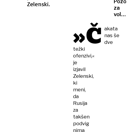
Pozorn
Zelenski.
še
za
vedno
volano
ni
policis
»Č
znano
bodo
akata
na
nas še
cestah
dve
izvajali
težki
poostr
ofenzivi,«
nadzor
je
izjavil
Zelenski,
ki
meni,
da
Rusija
za
takšen
podvig
nima