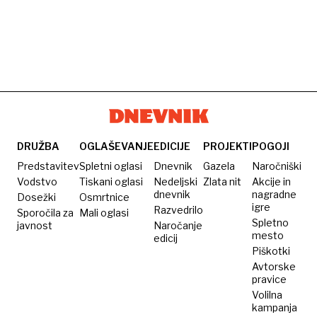
DRUŽBA
OGLAŠEVANJE
EDICIJE
PROJEKTI
POGOJI
Predstavitev
Spletni oglasi
Dnevnik
Gazela
Naročniški
Vodstvo
Tiskani oglasi
Nedeljski
Zlata nit
Akcije in
dnevnik
nagradne
Dosežki
Osmrtnice
igre
Razvedrilo
Sporočila za
Mali oglasi
Spletno
javnost
Naročanje
mesto
edicij
Piškotki
Avtorske
pravice
Volilna
kampanja