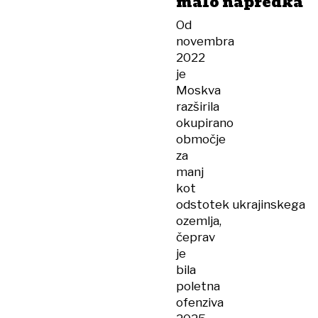
malo napredka
Od
novembra
2022
je
Moskva
razširila
okupirano
območje
za
manj
kot
odstotek ukrajinskega
ozemlja,
čeprav
je
bila
poletna
ofenziva