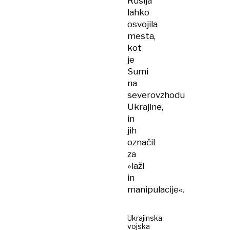
Rusija
lahko
osvojila
mesta,
kot
je
Sumi
na
severovzhodu
Ukrajine,
in
jih
označil
za
»laži
in
manipulacije«.
Ukrajinska
vojska