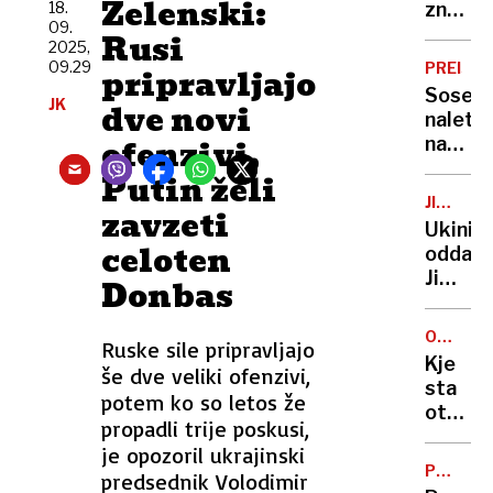
Zelenski:
sestri
18.
znotra
09.
EU:
Rusi
2025,
Prekrš
09.29
PREISK
pripravljajo
na
Sosed
JK
Hrvašk
dve novi
naletel
prepov
ofenzivi,
na
vožnje
mlako
Putin želi
v
krvi
Sloveni
JIMMY
zavzeti
in iz
KIMMEL
Ukinili
stanov
LIVE!
celoten
oddajo
rešil
Jimmyj
Donbas
fantka
Kimmla
krive
ODVZE
Ruske sile pripravljajo
so
MLADO
Kje
še dve veliki ofenzivi,
njegov
OSEBE
sta
izjave
potem ko so letos že
otroka
o
propadli trije poskusi,
po
Kirkov
je opozoril ukrajinski
petih
umoru
PROME
predsednik Volodimir
letih
VARNO