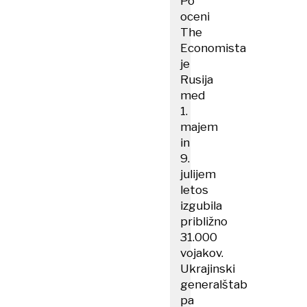
Po
oceni
The
Economista
je
Rusija
med
1.
majem
in
9.
julijem
letos
izgubila
približno
31.000
vojakov.
Ukrajinski
generalštab
pa