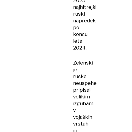
2025
najhitrejši
ruski
napredek
po
koncu
leta
2024.
Zelenski
je
ruske
neuspehe
pripisal
velikim
izgubam
v
vojaških
vrstah
in