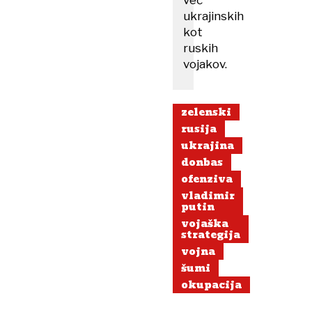
več
ukrajinskih
kot
ruskih
vojakov.
zelenski
rusija
ukrajina
donbas
ofenziva
vladimir
putin
vojaška
strategija
vojna
šumi
okupacija