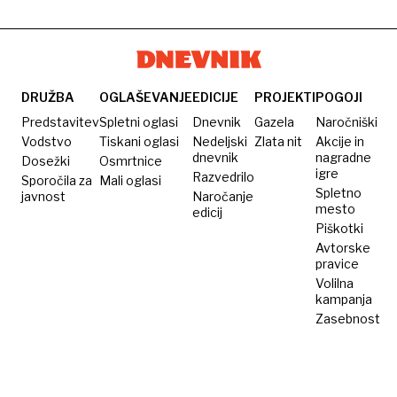
DRUŽBA
OGLAŠEVANJE
EDICIJE
PROJEKTI
POGOJI
Predstavitev
Spletni oglasi
Dnevnik
Gazela
Naročniški
Vodstvo
Tiskani oglasi
Nedeljski
Zlata nit
Akcije in
dnevnik
nagradne
Dosežki
Osmrtnice
igre
Razvedrilo
Sporočila za
Mali oglasi
Spletno
javnost
Naročanje
mesto
edicij
Piškotki
Avtorske
pravice
Volilna
kampanja
Zasebnost