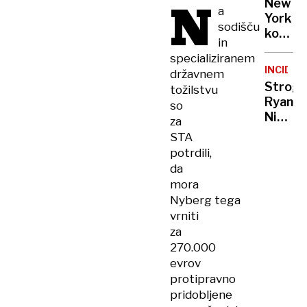
N
New
ton
a
York
mamil
sodišču
končno
in
v
specializiranem
Ljublja
INCIDE
državnem
Strogi
tožilstvu
Ryanair
so
Ni
za
mogla
STA
plačati
potrdili,
čipsa,
da
zato
mora
jo je
Nyberg tega
z
vrniti
letala
za
pospre
270.000
policija
evrov
protipravno
pridobljene