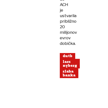
ACH
je
ustvarila
približno
20
milijonov
evrov
dobička.
dutb
lars
nyberg
slaba
banka