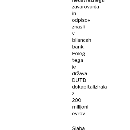
neustreznega
zavarovanja
in
odpisov
znašli
v
bilancah
bank.
Poleg
tega
je
država
DUTB
dokapitalizirala
z
200
milijoni
evrov.
Slaba