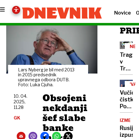
Novice
O
PRI
NES
Traged
v
Trebnj
Lars Nyberg je bil med 2013
Tovorn
in 2015 predsednik
upravnega odbora DUTB.
do
'VA
Foto: Luka Cjuha.
smrti
TVE
Vučiće
Obsojeni
povozil
10. 04.
čistke:
2025,
dojenč
nekdanji
Po
11.28
v
protes
šef slabe
vozičk
GK
izgnali
IZMENJ
banke
15
Rusija
Hrvato
mora
izpusti