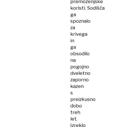
premoženjske
koristi. Sodišča
ga
spoznalo
za
krivega
in
ga
obsodilo
na
pogojno
dveletno
zaporno
kazen
s
preizkusno
dobo
treh
let.
Izreklo