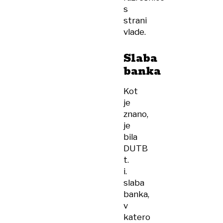
s
strani
vlade.
Slaba
banka
Kot
je
znano,
je
bila
DUTB
t.
i.
slaba
banka,
v
katero