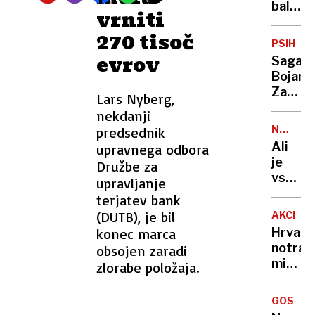
tudi
balerin
vrniti
zdravn
zaradi
270 tisoč
z
40
PSIHIAT
družin
evrov
evrov
Saga
donaci
Bojan
Ukrajin
Zalar:
Lars Nyberg,
obsoje
S
nekdanji
na
pravni
12
NEVARN
predsednik
zaple
VOŽNJA
let
Ali
upravnega odbora
do
zapora
je
Družbe za
novega
vsaka
upravljanje
manda
prome
terjatev bank
stare
nesreč
(DUTB), je bil
direkt
AKCIJA
res
konec marca
Hrvašk
nesreč
notranj
obsojen zaradi
ministe
zlorabe položaja.
Zasegl
smo
GOSTIN
osem