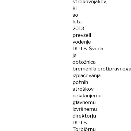
strokovnjakov,
ki
so
leta
2013
prevzeli
vodenje
DUTB. Šveda
je
obtožnica
bremenila protipravneg
izplačevanja
potnih
stroškov
nekdanjemu
glavnemu
izvršnemu
direktorju
DUTB
Torbjörnu