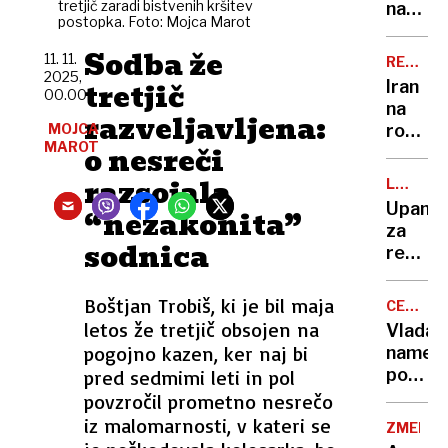
tretjič zaradi bistvenih kršitev
na
postopka. Foto: Mojca Marot
najbol
prijate
Sodba že
11. 11.
REKORD
2025,
SUŠA
tretjič
Iran
00.00
na
razveljavljena:
MOJCA
robu
MAROT
o nesreči
kolaps
zalogo
razsojala
LADJA
skoraj
LAHO
Upanje
“nezakonita”
prazni,
za
voda
sodnica
rešite
utegn
znamen
presah
ladje
Boštjan Trobiš, ki je bil maja
CENE
padlo
GORIVA
letos že tretjič obsojen na
Vlada
v
pogojno kazen, ker naj bi
namer
vodo,
podaljš
pred sedmimi leti in pol
Laho
regulac
povzročil prometno nesrečo
gre
cen
iz malomarnosti, v kateri se
v
ZMEDA
naftnih