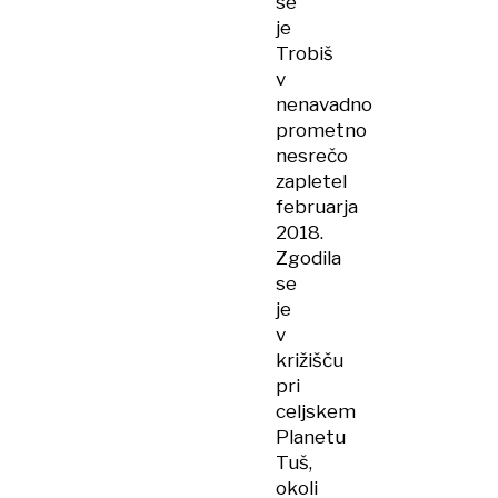
se
je
Trobiš
v
nenavadno
prometno
nesrečo
zapletel
februarja
2018.
Zgodila
se
je
v
križišču
pri
celjskem
Planetu
Tuš,
okoli