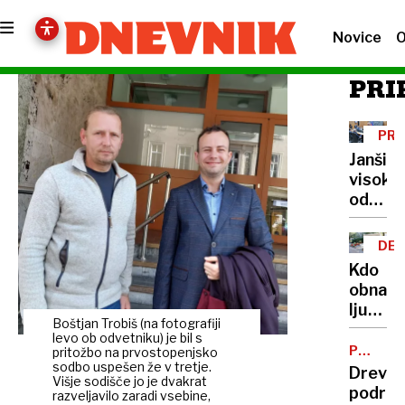
Novice
O
PRI
PR
Janši
visoka
odškod
sodišč
sodbo
DED
skriva
Kdo
obnavl
ljublja
Boštjan Trobiš (na fotografiji
spome
levo ob odvetniku) je bil s
NOB
PRIZNA
pritožbo na prvostopenjsko
KRIVDO
sodbo uspešen že v tretje.
Drevo
Višje sodišče jo je dvakrat
podrl
razveljavilo zaradi vsebine,