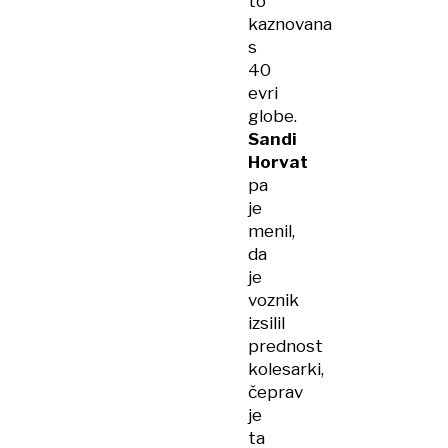
to
kaznovana
s
40
evri
globe.
Sandi
Horvat
pa
je
menil,
da
je
voznik
izsilil
prednost
kolesarki,
čeprav
je
ta