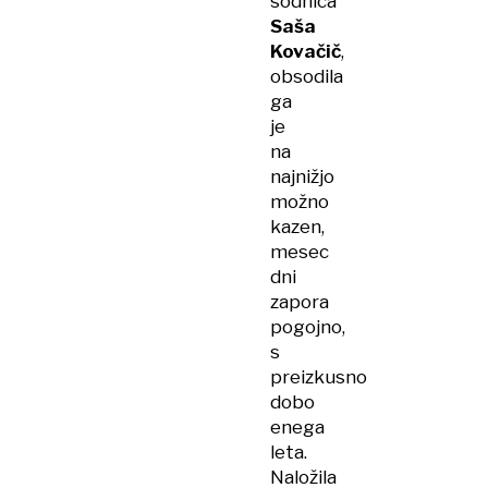
sodnica
Saša
Kovačič
,
obsodila
ga
je
na
najnižjo
možno
kazen,
mesec
dni
zapora
pogojno,
s
preizkusno
dobo
enega
leta.
Naložila