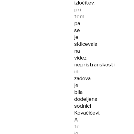
izločitev,
pri
tem
pa
se
je
sklicevala
na
videz
nepristranskosti
in
zadeva
je
bila
dodeljena
sodnici
Kovačičevi.
A
to
je