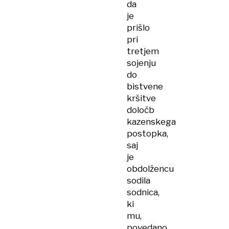
da
je
prišlo
pri
tretjem
sojenju
do
bistvene
kršitve
določb
kazenskega
postopka,
saj
je
obdolžencu
sodila
sodnica,
ki
mu,
povedano