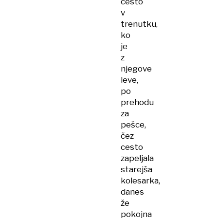
cesto
v
trenutku,
ko
je
z
njegove
leve,
po
prehodu
za
pešce,
čez
cesto
zapeljala
starejša
kolesarka,
danes
že
pokojna