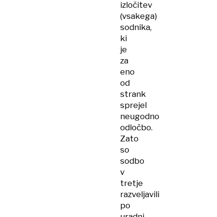
izločitev
(vsakega)
sodnika,
ki
je
za
eno
od
strank
sprejel
neugodno
odločbo.
Zato
so
sodbo
v
tretje
razveljavili
po
uradni