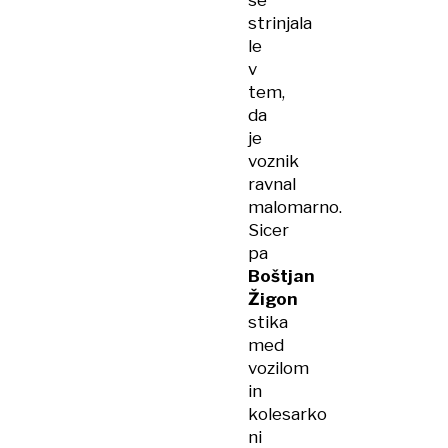
se
strinjala
le
v
tem,
da
je
voznik
ravnal
malomarno.
Sicer
pa
Boštjan
Žigon
stika
med
vozilom
in
kolesarko
ni