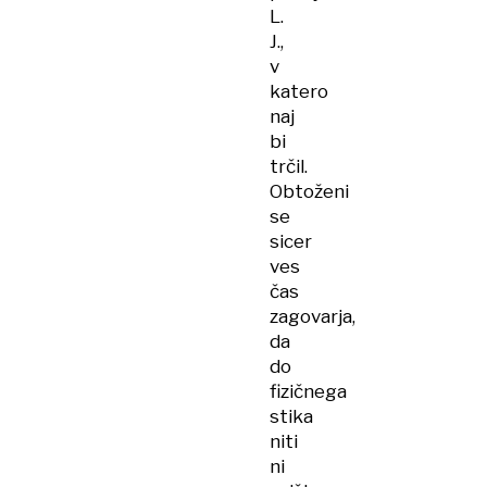
L.
J.,
v
katero
naj
bi
trčil.
Obtoženi
se
sicer
ves
čas
zagovarja,
da
do
fizičnega
stika
niti
ni