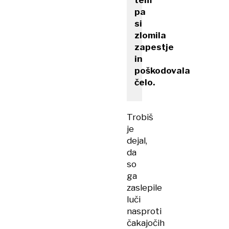
tem
pa
si
zlomila
zapestje
in
poškodovala
čelo.
Trobiš
je
dejal,
da
so
ga
zaslepile
luči
nasproti
čakajočih