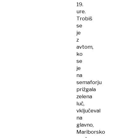
19.
ure.
Trobiš
se
je
z
avtom,
ko
se
je
na
semaforju
prižgala
zelena
luč,
vključeval
na
glavno,
Mariborsko