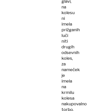
glavi,
na
kolesu
ni
imela
prižganih
luči
niti
drugih
odsevnih
koles,
za
nameček
je
imela
na
krmilu
kolesa
nakupovalno
torbo.