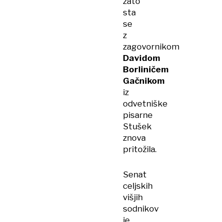
zato
sta
se
z
zagovornikom
Davidom
Borliničem
Gačnikom
iz
odvetniške
pisarne
Stušek
znova
pritožila.
Senat
celjskih
višjih
sodnikov
je