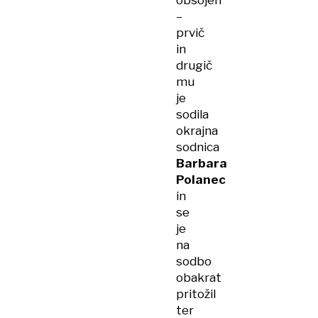
obsojen
–
prvič
in
drugič
mu
je
sodila
okrajna
sodnica
Barbara
Polanec
in
se
je
na
sodbo
obakrat
pritožil
ter