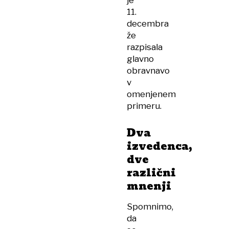
je
11.
decembra
že
razpisala
glavno
obravnavo
v
omenjenem
primeru.
Dva
izvedenca,
dve
različni
mnenji
Spomnimo,
da