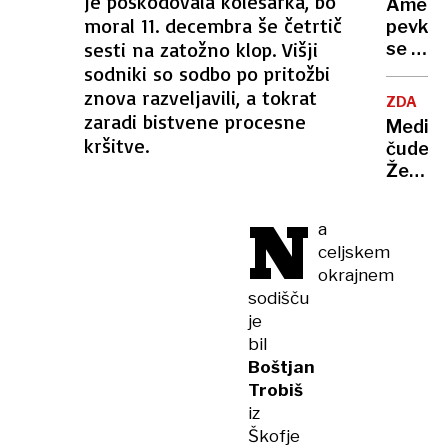
je poškodovala kolesarka, bo
razrez
Ameri
deriva
moral 11. decembra še četrtič
pevka
sesti na zatožno klop. Višji
se je
neved
sodniki so sodbo po pritožbi
poroči
znova razveljavili, a tokrat
ZDA
z
zaradi bistvene procesne
Medici
malezi
kršitve.
čudež:
sultan
Ženska
zdaj
rojena
zahtev
N
skoraj
ločitev
a
povse
celjskem
brez
okrajnem
možgan
sodišču
praznu
je
20
bil
let
Boštjan
Trobiš
iz
Škofje