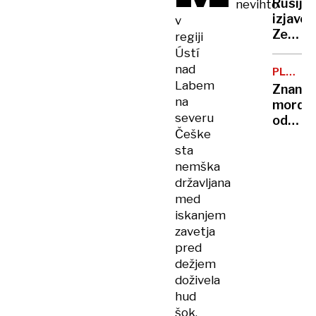
Rusija
nevihto
eksplo
UKRAJIN
izjave
v
bomba
Zelens
regiji
označi
Ústí
za
nad
PLEMEN
grožnj
KOVINE
Labem
Znanst
na
morda
severu
odkrili,
Češke
kako
sta
v
nemška
vesolju
nastaj
državljana
zlato
med
iskanjem
zavetja
pred
dežjem
doživela
hud
šok,