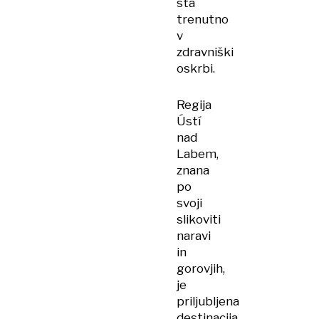
sta
trenutno
v
zdravniški
oskrbi.
Regija
Ústí
nad
Labem,
znana
po
svoji
slikoviti
naravi
in
gorovjih,
je
priljubljena
destinacija