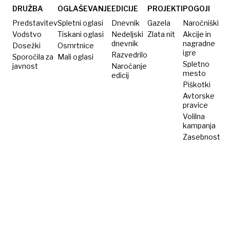
DRUŽBA
OGLAŠEVANJE
EDICIJE
PROJEKTI
POGOJI
Predstavitev
Spletni oglasi
Dnevnik
Gazela
Naročniški
Vodstvo
Tiskani oglasi
Nedeljski
Zlata nit
Akcije in
dnevnik
nagradne
Dosežki
Osmrtnice
igre
Razvedrilo
Sporočila za
Mali oglasi
Spletno
javnost
Naročanje
mesto
edicij
Piškotki
Avtorske
pravice
Volilna
kampanja
Zasebnost