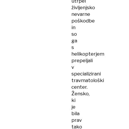
utrpel
življenjsko
nevarne
poškodbe
in
so
ga
s
helikopterjem
prepeljali
v
specializirani
travmatološki
center.
Žensko,
ki
je
bila
prav
tako