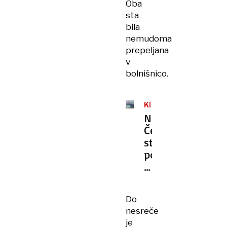
Oba
sta
bila
nemudoma
prepeljana
v
bolnišnico.
KRONIKA
Na
Češkem
strela
poškodovala
18
ljudi,
več
Do
so
nesreče
jih
je