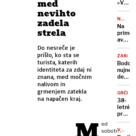
med
»V
glavi
nevihto
sem
NA
zadela
imel
CESTI
Na
strela
avtoma
primor
ki se
avtoce
mi je
zamud
Do nesreče je
zdaj
45
prišlo, ko sta se
sesul.«
ZAKONO
minut,
turista, katerih
Bodo
zastoji
identiteta za zdaj ni
nujne
tudi
znana, med močnim
deleže
na
nalivom in
pri
region
dedova
grmenjem zatekla
GRČIJA
z
na napačen kraj.
38-
novo
letnici
refor
pred
vendar
M
banko
ukinili?
ed
v
VOJNA
sobotno
rokah
V