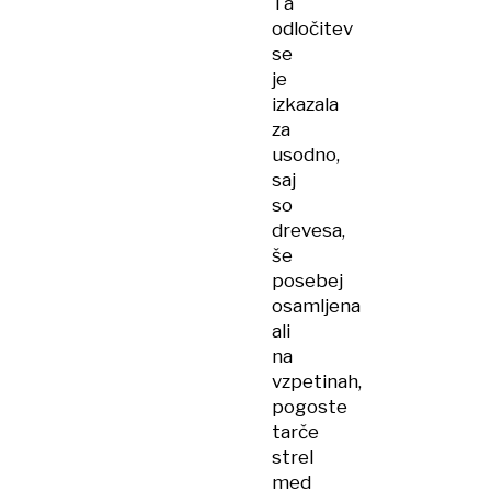
Ta
odločitev
se
je
izkazala
za
usodno,
saj
so
drevesa,
še
posebej
osamljena
ali
na
vzpetinah,
pogoste
tarče
strel
med