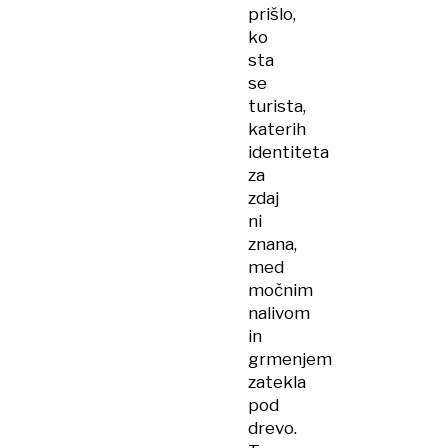
morali
prišlo,
oživljati
ko
sta
se
turista,
katerih
identiteta
za
zdaj
ni
znana,
med
močnim
nalivom
in
grmenjem
zatekla
pod
drevo.