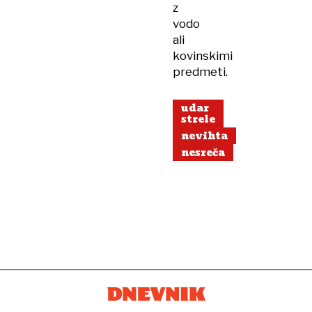
z
vodo
ali
kovinskimi
predmeti.
udar
strele
nevihta
nesreča