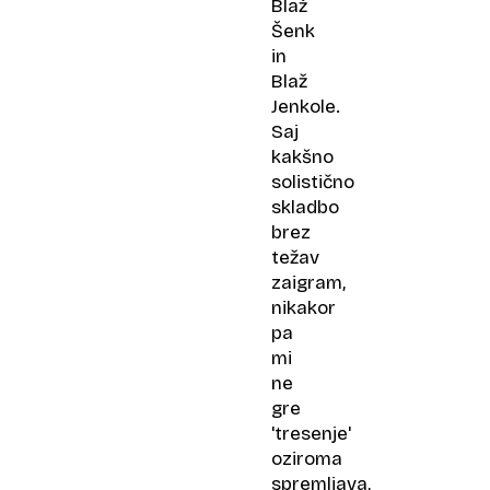
Blaž
Šenk
in
Blaž
Jenkole.
Saj
kakšno
solistično
skladbo
brez
težav
zaigram,
nikakor
pa
mi
ne
gre
'tresenje'
oziroma
spremljava,