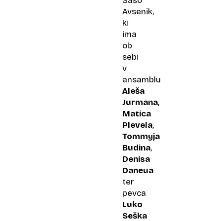
Sašo
Avsenik,
ki
ima
ob
sebi
v
ansamblu
Aleša
Jurmana
,
Matica
Plevela
,
Tommyja
Budina
,
Denisa
Daneua
ter
pevca
Luko
Seška