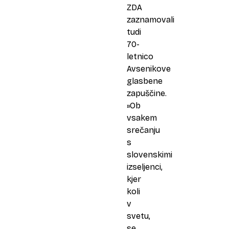
ZDA
zaznamovali
tudi
70-
letnico
Avsenikove
glasbene
zapuščine.
»Ob
vsakem
srečanju
s
slovenskimi
izseljenci,
kjer
koli
v
svetu,
se