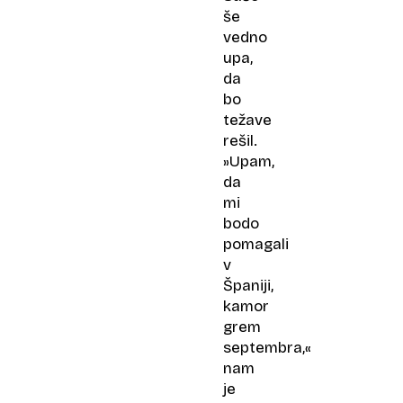
še
vedno
upa,
da
bo
težave
rešil.
»Upam,
da
mi
bodo
pomagali
v
Španiji,
kamor
grem
septembra,«
nam
je