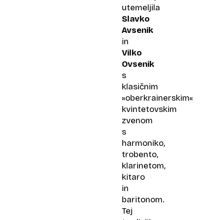
utemeljila
Slavko
Avsenik
in
Vilko
Ovsenik
s
klasičnim
»oberkrainerskim«
kvintetovskim
zvenom
s
harmoniko,
trobento,
klarinetom,
kitaro
in
baritonom.
Tej