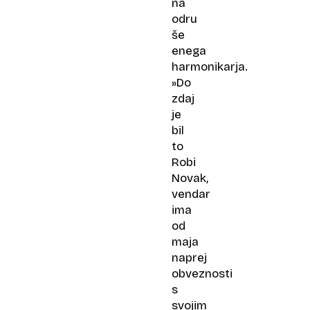
na
odru
še
enega
harmonikarja.
»Do
zdaj
je
bil
to
Robi
Novak,
vendar
ima
od
maja
naprej
obveznosti
s
svojim