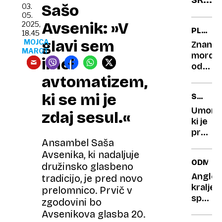
kadro
Sašo
03.
za
luknje
05.
zobe?
Avsenik: »V
2025,
PLEMEN
18.45
Takol
KOVINE
glavi sem
MOJCA
Znanst
odgov
MAROT
morda
imel
strok
odkrili,
…
kako
avtomatizem,
v
ki se mi je
SODOB
vesolju
TEHNOL
nastaj
Umor,
zdaj sesul.«
zlato
ki je
pred
Ansambel Saša
93-
leti
Avsenika, ki nadaljuje
ODMEV
pretre
družinsko glasbeno
svet,
Angleš
tradicijo, je pred novo
bi
kraljevi
prelomnico. Prvič v
lahko
spor:
zgodovini bo
razreši
globok
Avsenikova glasba 20.
frustra