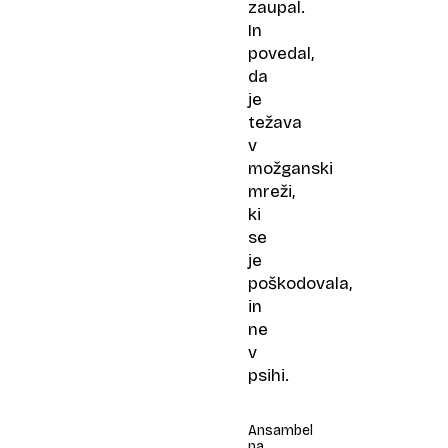
zaupal.
In
povedal,
da
je
težava
v
možganski
mreži,
ki
se
je
poškodovala,
in
ne
v
psihi.
Ansambel
na