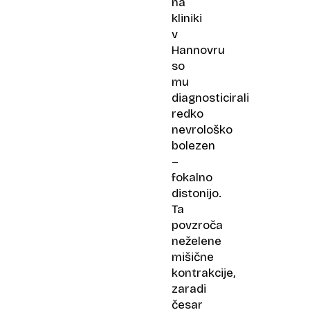
na
kliniki
v
Hannovru
so
mu
diagnosticirali
redko
nevrološko
bolezen
–
fokalno
distonijo.
Ta
povzroča
neželene
mišične
kontrakcije,
zaradi
česar