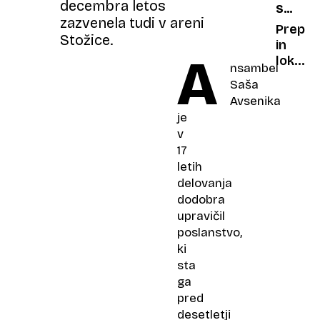
decembra letos
SREDO
in
zazvenela tudi v areni
KUHINJ
boleča
Prepro
Stožice.
odtuje
in
A
družin
lokaln
nsambel
pridela
Saša
Omaka
Avsenika
ki se
je
poda
v
k
17
vsem
letih
jedem
delovanja
dodobra
upravičil
poslanstvo,
ki
sta
ga
pred
desetletji