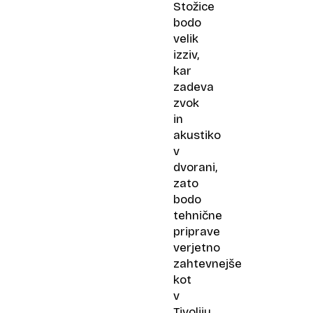
Stožice
bodo
velik
izziv,
kar
zadeva
zvok
in
akustiko
v
dvorani,
zato
bodo
tehnične
priprave
verjetno
zahtevnejše
kot
v
Tivoliju.