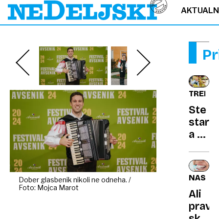
AKTUAL
Pr
TRENDI
Ste
starej
a še
vedn
fit?
Mord
NASVE
Dober glasbenik nikoli ne odneha. /
lahko
Foto: Mojca Marot
Ali
poma
pravi
krpati
skrbi