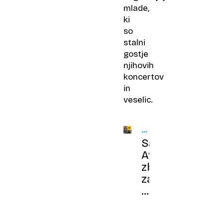
mlade,
ki
so
stalni
gostje
njihovih
koncertov
in
veselic.
ANSAMBEL
AVSENIK
Sašo
Avsenik
zbolel
za
redko
boleznijo