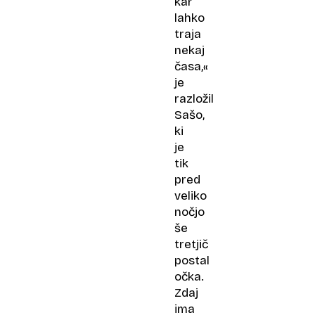
kar
lahko
traja
nekaj
časa,«
je
razložil
Sašo,
ki
je
tik
pred
veliko
nočjo
še
tretjič
postal
očka.
Zdaj
ima