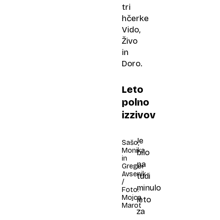
tri
hčerke
Vido,
Živo
in
Doro.
Leto
polno
izzivov
Je
Sašo,
Monika
bilo
in
pa
Gregor
Avsenik
tudi
/
minulo
Foto:
Mojca
leto
Marot
za