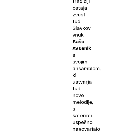
tradiciji
ostaja
zvest
tudi
Slavkov
vnuk
Sašo
Avsenik
s
svojim
ansamblom,
ki
ustvarja
tudi
nove
melodije,
s
katerimi
uspešno
nagovarjajo