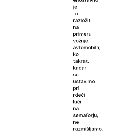
enostavno
je
to
razložiti
na
primeru
vožnje
avtomobila,
ko
takrat,
kadar
se
ustavimo
pri
rdeči
luči
na
semaforju,
ne
razmišljamo,