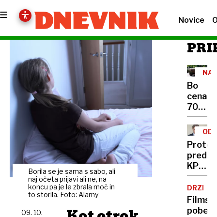
Novice
O
PRI
NA
OSE
Bo
cena
700
milijon
evrov
ODZ
za
Protes
106
predse
patrij
KPK:
zdržal
Borila se je sama s sabo, ali
''Premi
naj očeta prijavi ali ne, na
Golob,
koncu pa je le zbrala moč in
DRZNO
to storila. Foto: Alamy
predal
Filmsk
je
Kot otrok
pobeg:
09. 10.