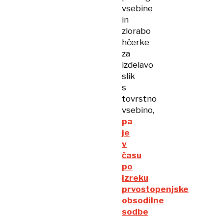
vsebine
in
zlorabo
hčerke
za
izdelavo
slik
s
tovrstno
vsebino,
pa
je
v
času
po
izreku
prvostopenjske
obsodilne
sodbe