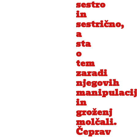
sestro
in
sestrično,
a
sta
o
tem
zaradi
njegovih
manipulacij
in
groženj
molčali.
Čeprav