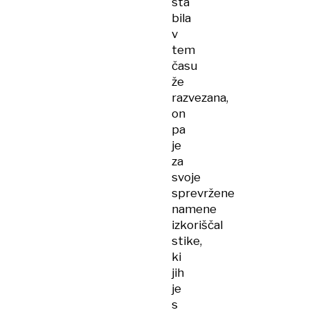
sta
bila
v
tem
času
že
razvezana,
on
pa
je
za
svoje
sprevržene
namene
izkoriščal
stike,
ki
jih
je
s