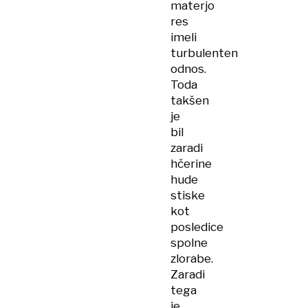
materjo
res
imeli
turbulenten
odnos.
Toda
takšen
je
bil
zaradi
hčerine
hude
stiske
kot
posledice
spolne
zlorabe.
Zaradi
tega
je