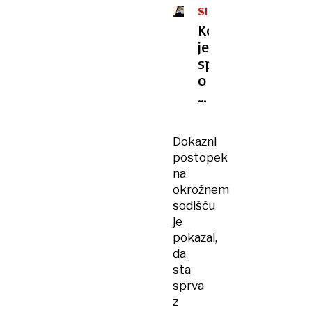
SPOLNO
NASILJE
Ko
je
spregovorila
o
zlorabi,
ji
je
Dokazni
mati
postopek
obrnila
na
hrbet
okrožnem
sodišču
je
pokazal,
da
sta
sprva
z