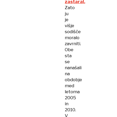
zastaral.
Zato
ju
je
višje
sodišče
moralo
zavrniti.
Obe
sta
se
nanašali
na
obdobje
med
letoma
2005
in
2010.
V