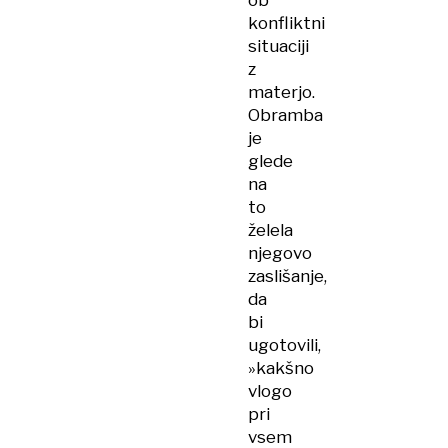
ob
konfliktni
situaciji
z
materjo.
Obramba
je
glede
na
to
želela
njegovo
zaslišanje,
da
bi
ugotovili,
»kakšno
vlogo
pri
vsem