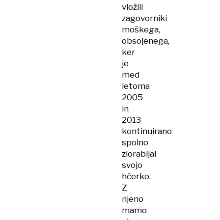
vložili
zagovorniki
moškega,
obsojenega,
ker
je
med
letoma
2005
in
2013
kontinuirano
spolno
zlorabljal
svojo
hčerko.
Z
njeno
mamo