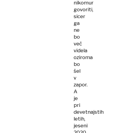
nikomur
govoriti,
sicer
ga
ne
bo
več
videla
oziroma
bo
šel
v
zapor.
A
je
pri
devetnajstih
letih,
jeseni
2020,