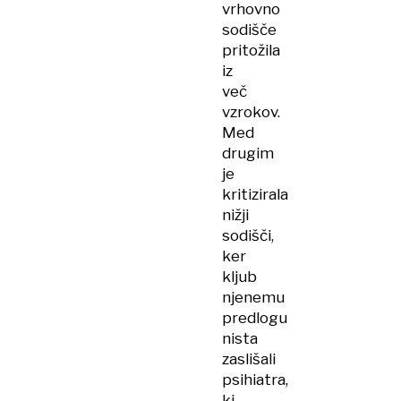
vrhovno
sodišče
pritožila
iz
več
vzrokov.
Med
drugim
je
kritizirala
nižji
sodišči,
ker
kljub
njenemu
predlogu
nista
zaslišali
psihiatra,
ki