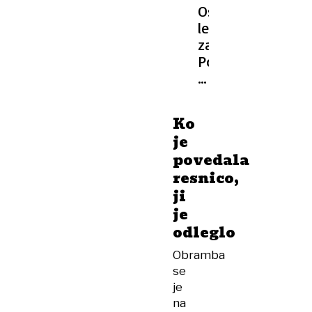
Osem
let
zapora:
Posiljeval
mladoletno
hčer
in
Ko
jo
je
golo
povedala
fotografiral
resnico,
ji
je
odleglo
Obramba
se
je
na