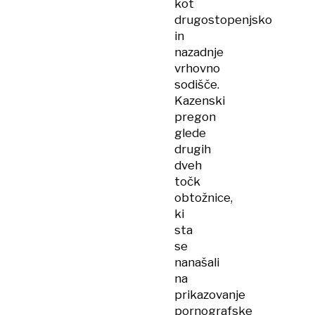
kot
drugostopenjsko
in
nazadnje
vrhovno
sodišče.
Kazenski
pregon
glede
drugih
dveh
točk
obtožnice,
ki
sta
se
nanašali
na
prikazovanje
pornografske