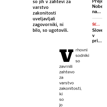
so jih v zahtevi za
Prejem
smrt
Nobelo
varstvo
37-
nagrad
zakonitosti
letnika
za
uveljavljali
literat
zagovorniki, ni
ŠEPET
je
NEDELJ
bilo, so ugotovili.
Sloveni
Laszlo
v
Kraszn
primež
V
pohlep
rhovni
elite:
sodniki
kdo
so
v
zavrnili
resnici
zahtevo
vleče
za
vse
niti
varstvo
v
zakonitosti,
državi
ki
so
jo