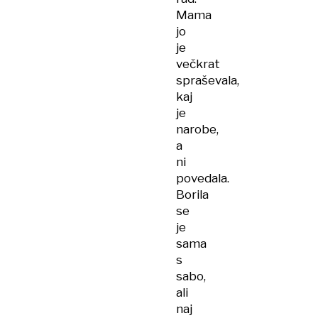
Mama
jo
je
večkrat
spraševala,
kaj
je
narobe,
a
ni
povedala.
Borila
se
je
sama
s
sabo,
ali
naj