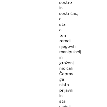
sestro
in
sestrično,
a
sta
o
tem
zaradi
njegovih
manipulacij
in
groženj
molčali.
Čeprav
ga
nista
prijavili
in
sta
vedeli,