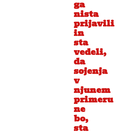
ga
nista
prijavili
in
sta
vedeli,
da
sojenja
v
njunem
primeru
ne
bo,
sta