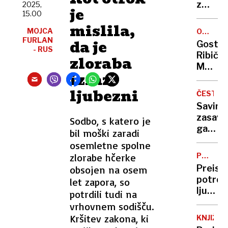
šlo!''
z
2025,
je
15.00
ukrade
mislila,
avtom
MOJCA
OCENA
presko
FURLAN
GOSTIL
da je
Gostil
dvignj
- RUS
Ribič:
zloraba
most
Morje
in se
izraz
in
izmuzn
ribe
ljubezni
policiji
ČESTIT
na
Savinj
bregu
zasavs
Sodbo, s katero je
Drave
gazela
bil moški zaradi
2025
osemletne spolne
je
zlorabe hčerke
PREKOR
podjet
POOBLA
Preisk
obsojen na osem
Elektr
potrdil
let zapora, so
Ugovše
ljublja
potrdili tudi na
policis
vrhovnem sodišču.
odgovo
Kršitev zakona, ki
KNJIŽE
za