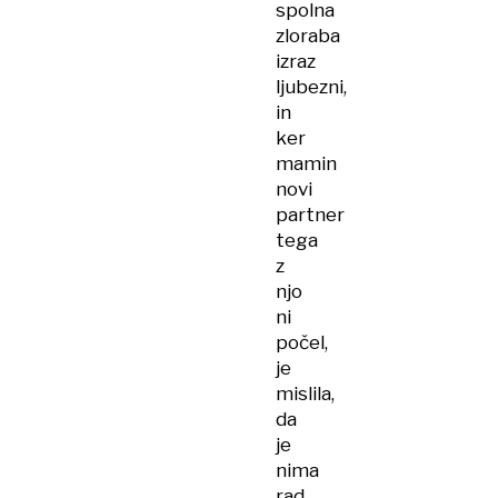
spolna
zloraba
izraz
ljubezni,
in
ker
mamin
novi
partner
tega
z
njo
ni
počel,
je
mislila,
da
je
nima
rad.