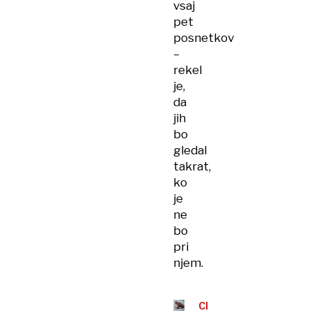
vsaj
pet
posnetkov
–
rekel
je,
da
jih
bo
gledal
takrat,
ko
je
ne
bo
pri
njem.
CELJE