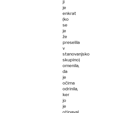
ji
je
enkrat
(ko
se
je
že
preselila
v
stanovanjsko
skupino)
omenila,
da
je
očima
odrinila,
ker
jo
je
otipaval,