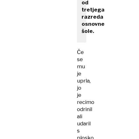
od
tretjega
razreda
osnovne
šole.
Če
se
mu
je
uprla,
jo
je
recimo
odrinil
ali
udaril
s
plosko