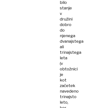
bilo
stanje
v
družini
dobro
do
njenega
dvanajstega
ali
trinajstega
leta
(v
obtožnici
je
kot
začetek
navedeno
trinajsto
leto,
ker