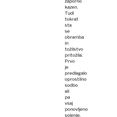
zaporno
kazen.
Tudi
tokrat
sta
se
obramba
in
tožilstvo
pritožila.
Prvo
je
predlagalo
oprostilno
sodbo
ali
pa
vsaj
ponovljeno
sojenje,