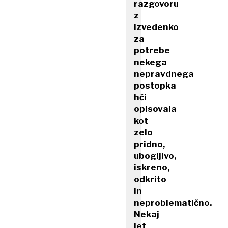
razgovoru
z
izvedenko
za
potrebe
nekega
nepravdnega
postopka
hči
opisovala
kot
zelo
pridno,
ubogljivo,
iskreno,
odkrito
in
neproblematično.
Nekaj
let