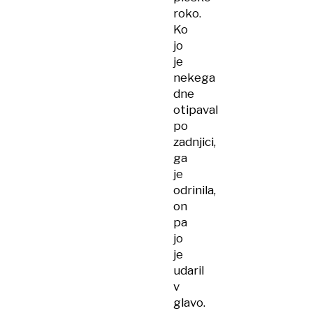
roko.
Ko
jo
je
nekega
dne
otipaval
po
zadnjici,
ga
je
odrinila,
on
pa
jo
je
udaril
v
glavo.