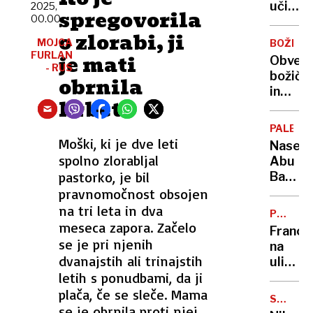
učili
2025,
spregovorila
00.00
z
o zlorabi, ji
umetn
MOJCA
BOŽIČN
inteli
FURLAN
je mati
Obvez
- RUS
božičn
obrnila
in
hrbet
višji
prag
PALEST
za
Moški, ki je dve leti
Naser
normir
spolno zlorabljal
Abu
pastorko, je bil
Bakr:
“Vsak
pravnomočnost obsojen
tretji
na tri leta in dva
PROTI
dan
meseca zapora. Začelo
REFOR
Francij
Izrael
se je pri njenih
na
ubije
dvanajstih ali trinajstih
ulicah
enega
letih s ponudbami, da ji
več
novinar
kot
plača, če se sleče. Mama
SMUČAR
milijon
se je obrnila proti njej,
SKOKI