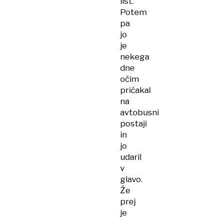
list.
Potem
pa
jo
je
nekega
dne
očim
pričakal
na
avtobusni
postaji
in
jo
udaril
v
glavo.
Že
prej
je