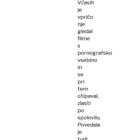
Včasih
je
vpričo
nje
gledal
filme
s
pornografsko
vsebino
in
se
pri
tem
otipaval,
zlasti
po
spolovilu.
Povedala
je
tudi,