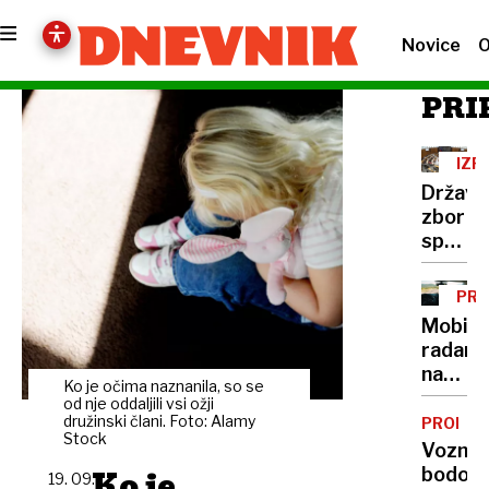
Novice
O
PRI
IZR
SEJ
Državn
zbor
sprejel
pokojn
reform
PR
kaj
Mobiln
se
radar
spremi
na
Ko je očima naznanila, so se
Goren
od nje oddaljili vsi ožji
družinski člani. Foto: Alamy
PROME
Stock
Voznik
Ko je
bodo
19. 09.