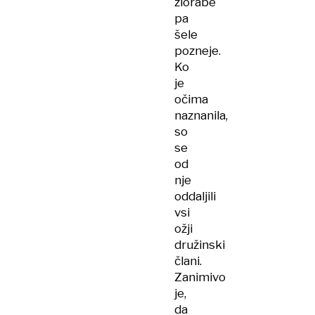
zlorabe
pa
šele
pozneje.
Ko
je
očima
naznanila,
so
se
od
nje
oddaljili
vsi
ožji
družinski
člani.
Zanimivo
je,
da