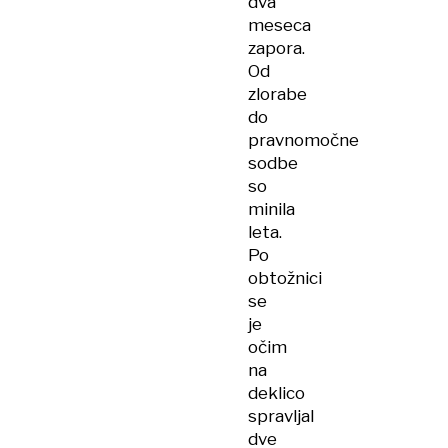
dva
meseca
zapora.
Od
zlorabe
do
pravnomočne
sodbe
so
minila
leta.
Po
obtožnici
se
je
očim
na
deklico
spravljal
dve