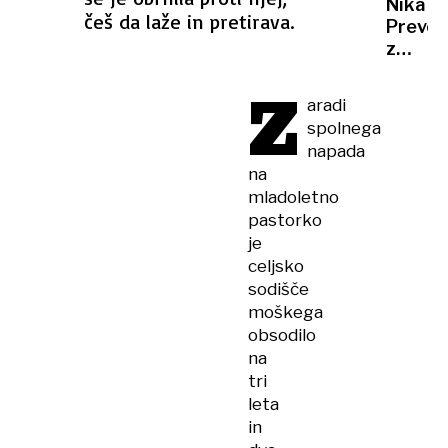
Nika
protes
češ da laže in pretirava.
Prevc
policija
z
aretira
rekor
150
Z
skakal
oseb
aradi
v
spolnega
Preda
napada
na
mladoletno
pastorko
je
celjsko
sodišče
moškega
obsodilo
na
tri
leta
in