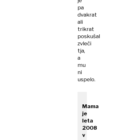
je
pa
dvakrat
ali
trikrat
poskušal
zvleči
tja,
a
mu
ni
uspelo.
Mama
je
leta
2008
v