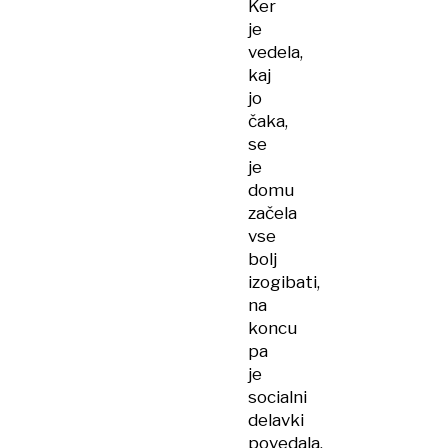
Ker
je
vedela,
kaj
jo
čaka,
se
je
domu
začela
vse
bolj
izogibati,
na
koncu
pa
je
socialni
delavki
povedala,