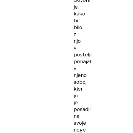
Govoril
je,
kako
bi
bilo
z
njo
v
postelji,
prihajal
v
njeno
sobo,
kjer
jo
je
posadil
na
svoje
noge