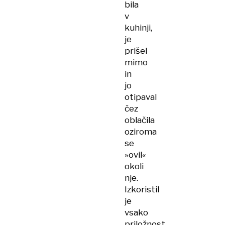
bila
v
kuhinji,
je
prišel
mimo
in
jo
otipaval
čez
oblačila
oziroma
se
»ovil«
okoli
nje.
Izkoristil
je
vsako
priložnost,