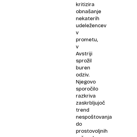
kritizira
obnašanje
nekaterih
udeležencev
v
prometu,
v
Avstriji
sprožil
buren
odziv.
Njegovo
sporočilo
razkriva
zaskrbljujoč
trend
nespoštovanja
do
prostovoljnih