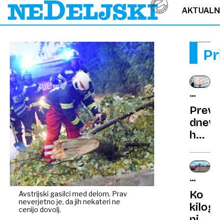
AKTUAL
Pr
KAJ
NAS
Preve
ČAKA?
dnevn
horos
Neute
konfli
in
NAPAČ
preob
MERSK
Ko
Avstrijski gasilci med delom. Prav
na
ENOTE
neverjetno je, da jih nekateri ne
kilog
finan
cenijo dovolj.
ni