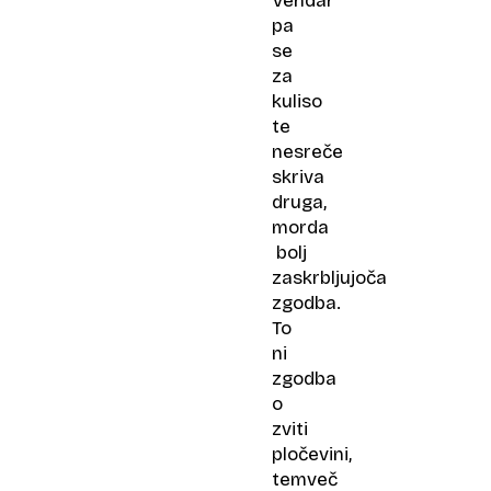
Vendar
pa
se
za
kuliso
te
nesreče
skriva
druga,
morda
bolj
zaskrbljujoča
zgodba.
To
ni
zgodba
o
zviti
pločevini,
temveč