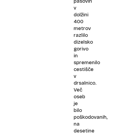
pasovih
v
dolžini
400
metrov
razlilo
dizelsko
gorivo
in
spremenilo
cestišče
v
drsalnico.
Več
oseb
je
bilo
poškodovanih,
na
desetine