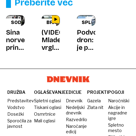
Preberite več
SODBA
BRAZILIJA
SPLIT
Sina
(VIDEO)
Podvodni
norveške
Mladenko
dron:
princese
vrgli
je po
zaradi
40
trčenju
posilstev
metrov
s
obsodili
v
katamaranom
na
globino,
pogrešani
štiri
pozabili
Čeh
leta
so jo
ujet v
DRUŽBA
OGLAŠEVANJE
EDICIJE
PROJEKTI
POGOJI
zapora
privezati
potopljeni
Predstavitev
Spletni oglasi
Dnevnik
Gazela
Naročniški
na
jadrnici?
Vodstvo
Tiskani oglasi
Nedeljski
Zlata nit
Akcije in
dnevnik
nagradne
Dosežki
Osmrtnice
bungee
igre
Razvedrilo
Sporočila za
Mali oglasi
vrv
Spletno
javnost
Naročanje
mesto
edicij