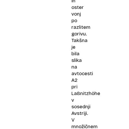
in
oster
vonj
po
razlitem
gorivu.
Takšna
je
bila
slika
na
avtocesti
A2
pri
Laßnitzhöhe
v
sosednji
Avstriji.
V
množičnem