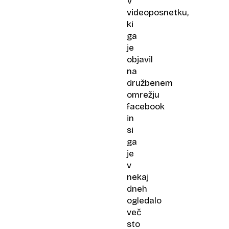
V
videoposnetku,
ki
ga
je
objavil
na
družbenem
omrežju
facebook
in
si
ga
je
v
nekaj
dneh
ogledalo
več
sto