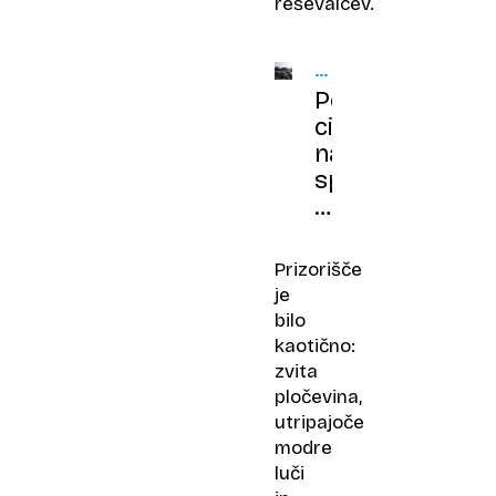
reševalcev.
VERIŽNO
TRČENJE
Počila
cisterna,
na
spolzki
cesti
se
je
Prizorišče
zaletelo
je
33
bilo
vozil
kaotično:
zvita
pločevina,
utripajoče
modre
luči