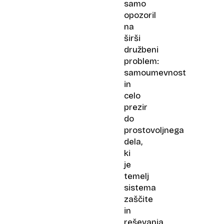
samo
opozoril
na
širši
družbeni
problem:
samoumevnost
in
celo
prezir
do
prostovoljnega
dela,
ki
je
temelj
sistema
zaščite
in
reševanja