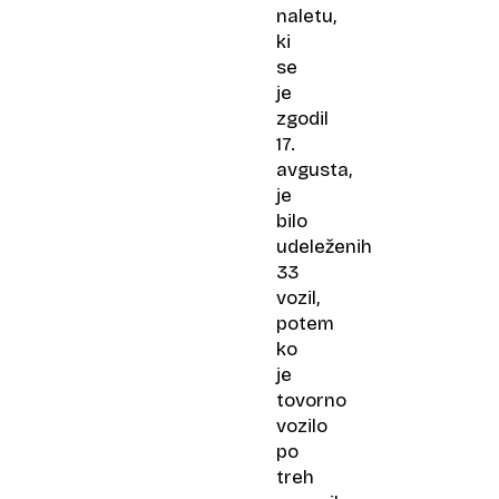
naletu,
ki
se
je
zgodil
17.
avgusta,
je
bilo
udeleženih
33
vozil,
potem
ko
je
tovorno
vozilo
po
treh