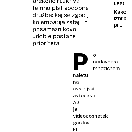
bržkone razkriva
LEPOTA
temno plat sodobne
Kako
družbe: kaj se zgodi,
izbrati
ko empatija zataji in
pravo
posameznikovo
kremo
udobje postane
za
prioriteta.
sončen
P
o
nedavnem
množičnem
naletu
na
avstrijski
avtocesti
A2
je
videoposnetek
gasilca,
ki