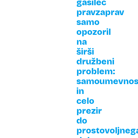
gasilec
pravzaprav
samo
opozoril
na
širši
družbeni
problem:
samoumevnos
in
celo
prezir
do
prostovoljneg