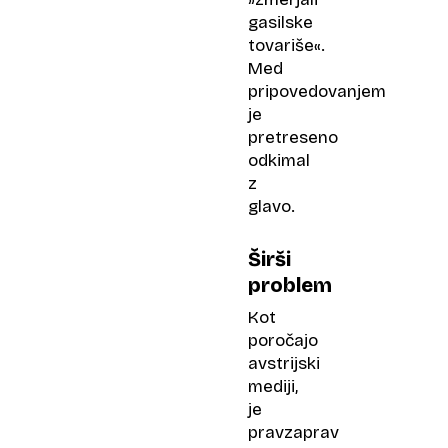
gasilske
tovariše«.
Med
pripovedovanjem
je
pretreseno
odkimal
z
glavo.
Širši
problem
Kot
poročajo
avstrijski
mediji,
je
pravzaprav