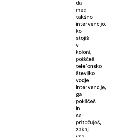
da
med
takšno
intervencijo,
ko
stojiš
v
koloni,
poiščeš
telefonsko
številko
vodje
intervencije,
ga
pokličeš
in
se
pritožuješ,
zakaj
vse