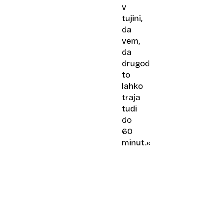
v
tujini,
da
vem,
da
drugod
to
lahko
traja
tudi
do
60
minut.«