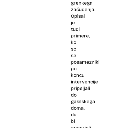
grenkega
začudenja.
Opisal
je
tudi
primere,
ko
so
se
posamezniki
po
koncu
intervencije
pripeljali
do
gasilskega
doma,
da
bi
»zmerjali