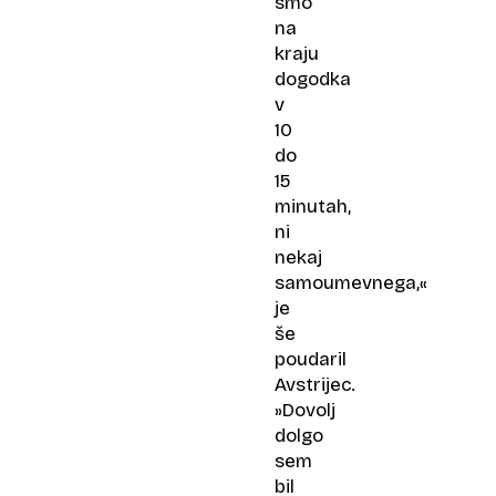
smo
na
kraju
dogodka
v
10
do
15
minutah,
ni
nekaj
samoumevnega,«
je
še
poudaril
Avstrijec.
»Dovolj
dolgo
sem
bil