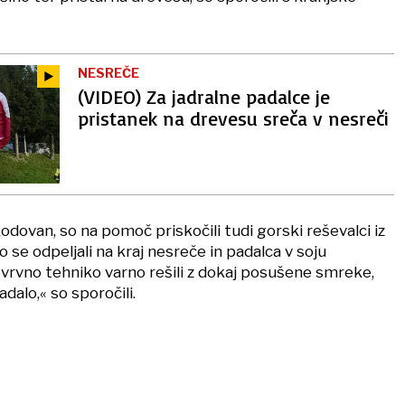
NESREČE
(VIDEO) Za jadralne padalce je
pristanek na drevesu sreča v nesreči
kodovan, so na pomoč priskočili tudi gorski reševalci iz
 se odpeljali na kraj nesreče in padalca v soju
 vrvno tehniko varno rešili z dokaj posušene smreke,
dalo,« so sporočili.