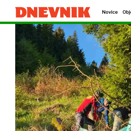
Novice
Obj