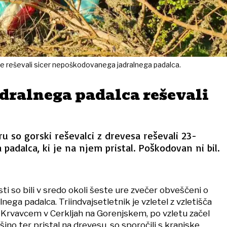
e reševali sicer nepoškodovanega jadralnega padalca.
dralnega padalca reševali
ru so gorski reševalci z drevesa reševali 23-
padalca, ki je na njem pristal. Poškodovan ni bil.
isti so bili v sredo okoli šeste ure zvečer obveščeni o
lnega padalca. Triindvajsetletnik je vzletel z vzletišča
rvavcem v Cerkljah na Gorenjskem, po vzletu začel
višino ter pristal na drevesu, so sporočili s kranjske