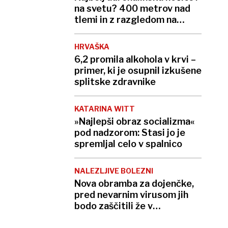
na svetu? 400 metrov nad
tlemi in z razgledom na
globok prepad
HRVAŠKA
6,2 promila alkohola v krvi –
primer, ki je osupnil izkušene
splitske zdravnike
KATARINA WITT
»Najlepši obraz socializma«
pod nadzorom: Stasi jo je
spremljal celo v spalnico
NALEZLJIVE BOLEZNI
Nova obramba za dojenčke,
pred nevarnim virusom jih
bodo zaščitili že v
porodnišnici