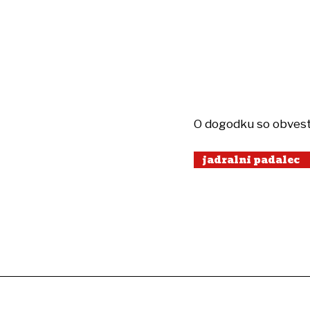
O dogodku so obvestil
jadralni padalec