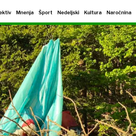
ektiv
Mnenja
Šport
Nedeljski
Kultura
Naročnina