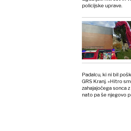
policijske uprave.
Padalcu, ki ni bil poš
GRS Kranj. »Hitro smo
zahajajočega sonca z
nato pa še njegovo pa