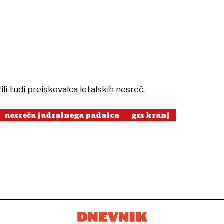
i tudi preiskovalca letalskih nesreč.
nesreča jadralnega padalca
grs kranj