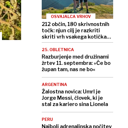
OSVAJALCA VRHOV
212 občin, 180 skrivnostnih
točk: njun cilj je razkriti
skriti vrh vsakega kotička
Slovenije
25. OBLETNICA
Razburjenje med družinami
žrtev 11. septembra: »Če bo
župan tam, nas ne bo«
ARGENTINA
Žalostna novica: Umrl je
Jorge Messi, človek, ki je
stal za kariero sina Lionela
PERU
Najbolj adrenalinska nočitev