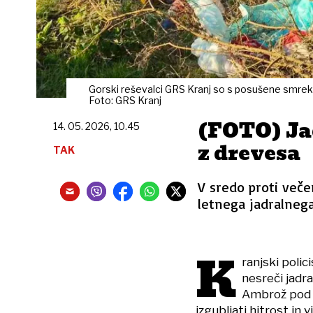
Gorski reševalci GRS Kranj so s posušene smrek
Foto: GRS Kranj
(FOTO) Ja
14. 05. 2026, 10.45
z drevesa
TAK
V sredo proti veče
letnega jadralnega 
K
ranjski polic
nesreči jadra
Ambrož pod K
izgubljati hitrost in 