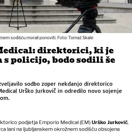
ožnem sodišču morali ponoviti. Foto: Tomaž Skale
dical: direktorici, ki je
s policijo, bodo sodili še
azveljavilo sodbo zoper nekdanjo direktorico
edical Urško Jurkovič in odredilo novo sojenje
kom.
ektorico podjetja Emporio Medical (EM)
Urško Jurkovič
,
arca lani na ljubljanskem okrožnem sodišču obsojena