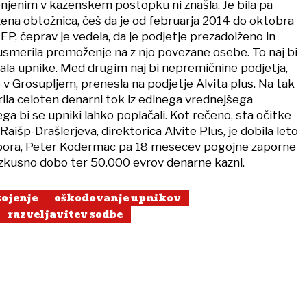
enjenim v kazenskem postopku ni znašla. Je bila pa
žena obtožnica, češ da je od februarja 2014 do oktobra
EP, čeprav je vedela, da je podjetje prezadolženo in
usmerila premoženje na z njo povezane osebe. To naj bi
vala upnike. Med drugim naj bi nepremičnine podjetja,
v Grosupljem, prenesla na podjetje Alvita plus. Na tak
rila celoten denarni tok iz edinega vrednejšega
ga bi se upniki lahko poplačali. Kot rečeno, sta očitke
aišp-Drašlerjeva, direktorica Alvite Plus, je dobila leto
ora, Peter Kodermac pa 18 mesecev pogojne zaporne
izkusno dobo ter 50.000 evrov denarne kazni.
sojenje
oškodovanje upnikov
razveljavitev sodbe