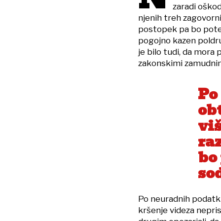
zaradi oškod
njenih treh zagovorni
postopek pa bo potek
pogojno kazen poldru
je bilo tudi, da mora
zakonskimi zamudnimi
Po
ob
viš
ra
bo
so
Po neuradnih podatki
kršenje videza nepri