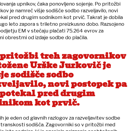
ovanja upnikov, čaka ponovljeno sojenje. Po pritožbi
kov je namreč višje sodišče sodbo razveljavilo, novi
al pred drugim sodnikom kot prvič. Takrat je dobila
go leto zapora s triletno preizkusno dobo. Razsojeno
 podjetju EM v stečaju plačati 75.264 evrov za
 obrestmi od izdaje sodbe do plačila.
 pritožbi treh zagovornikov
tožene Urške Jurkovič je
je sodišče sodbo
zveljavilo, novi postopek pa
 potekal pred drugim
dnikom kot prvič.
h je eden od glavnih razlogov za razveljavitev sodbe
stranskosti sodišča. Zagovorniki so v pritožbi med