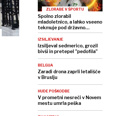
ZLORABE V ŠPORTU
Spolno zlorabil
mladoletnico, a lahko vseeno
tekmuje pod državno
zastavo
IZSILJEVANJE
Izsiljeval sedmerico, grozil
bivši in pretepel "pedofila"
BELGIJA
Zaradi drona zaprli letališče
v Bruslju
HUDE POŠKODBE
V prometni nesreči v Novem
mestu umrla peška