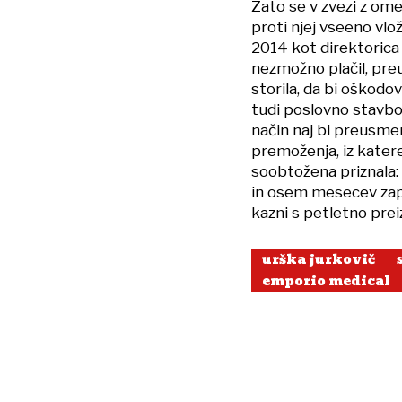
Zato se v zvezi z om
proti njej vseeno vlo
2014 kot direktorica 
nezmožno plačil, pre
storila, da bi oškodo
tudi poslovno stavbo 
način naj bi preusme
premoženja, iz katere
soobtožena priznala: R
in osem mesecev zap
kazni s petletno pre
urška jurkovič
emporio medical