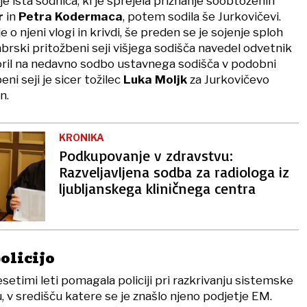
je ista sodnica, ki je sprejela priznanje soobtoženih
r
in
Petra Kodermaca
, potem sodila še Jurkovičevi.
e o njeni vlogi in krivdi, še preden se je sojenje sploh
brski pritožbeni seji višjega sodišča navedel odvetnik
ril na nedavno sodbo ustavnega sodišča v podobni
eni seji je sicer tožilec
Luka Moljk
za Jurkovičevo
n.
KRONIKA
Podkupovanje v zdravstvu:
Razveljavljena sodba za radiologa iz
ljubljanskega kliničnega centra
olicijo
etimi leti pomagala policiji pri razkrivanju sistemske
, v središču katere se je znašlo njeno podjetje EM.