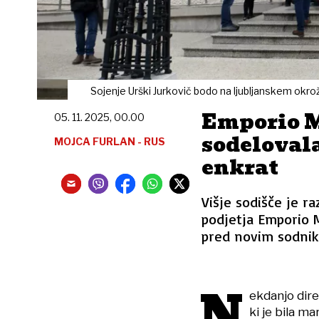
Sojenje Urški Jurkovič bodo na ljubljanskem okr
Emporio Me
05. 11. 2025, 00.00
sodelovala 
MOJCA FURLAN - RUS
enkrat
Višje sodišče je r
podjetja Emporio M
pred novim sodni
N
ekdanjo dir
ki je bila m