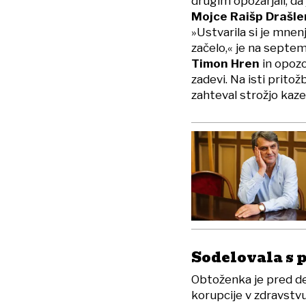
drugim opozarjali, da 
Mojce Raišp Drašle
»Ustvarila si je mnenj
začelo,« je na septem
Timon Hren
in opozo
zadevi. Na isti pritožb
zahteval strožjo kaze
Sodelovala s p
Obtoženka je pred des
korupcije v zdravstvu