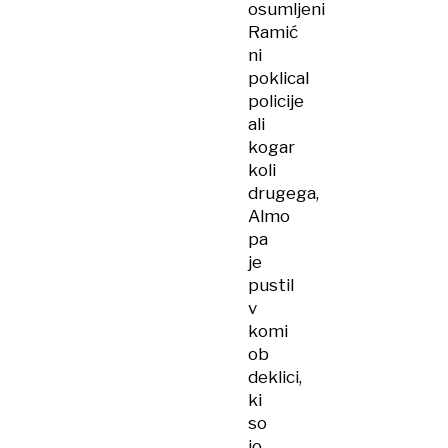
osumljeni
Ramić
ni
poklical
policije
ali
kogar
koli
drugega,
Almo
pa
je
pustil
v
komi
ob
deklici,
ki
so
jo