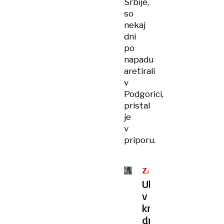
Srbije,
so
nekaj
dni
po
napadu
aretirali
v
Podgorici,
pristal
je
v
priporu.
ZAKONODAJA
Uboj
v
krogu
družine