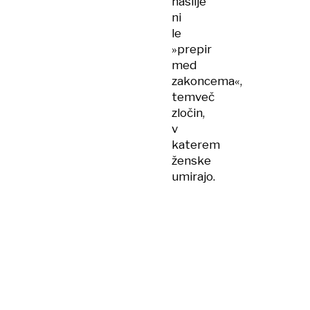
nasilje
ni
le
»prepir
med
zakoncema«,
temveč
zločin,
v
katerem
ženske
umirajo.