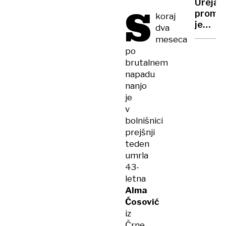
Cipru
Urejan
S
avtoce
prome
koraj
je
dva
pereča
meseca
točka
po
vseh
brutalnem
sloven
napadu
občin
nanjo
je
v
bolnišnici
prejšnji
teden
umrla
43-
letna
Alma
Ćosović
iz
Črne