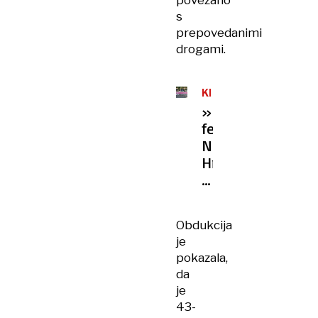
povezano
s
prepovedanimi
drogami.
KRONIKA
»Epidemija
femcida«:
Na
Hrvaškem
letos
že
štirje
Obdukcija
brutalni
je
umori
pokazala,
žensk
da
je
43-