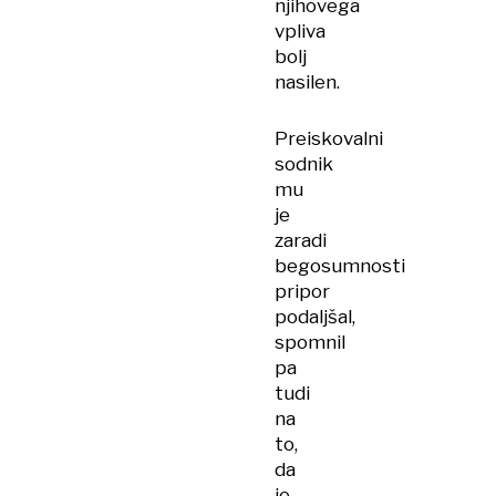
njihovega
vpliva
bolj
nasilen.
Preiskovalni
sodnik
mu
je
zaradi
begosumnosti
pripor
podaljšal,
spomnil
pa
tudi
na
to,
da
je