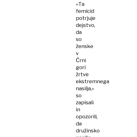
»Ta
femicid
potrjuje
dejstvo,
da
so
ženske
v
Črni
gori
žrtve
ekstremnega
nasilja,«
so
zapisali
in
opozorili,
da
družinsko