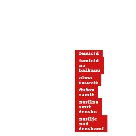
femicid
femicid
na
balkanu
alma
ćosović
dušan
ramić
nasilna
smrt
ženske
nasilje
nad
ženskami