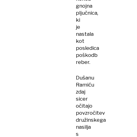
gnojna
pljučnica,
ki
je
nastala
kot
posledica
poškodb
reber.
Dušanu
Ramiću
zdaj
sicer
očitajo
povzročitev
družinskega
nasilja
s