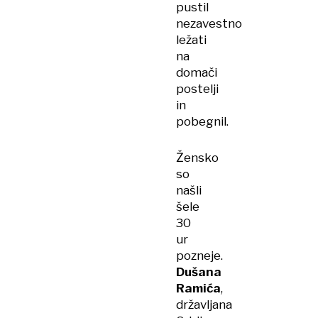
pustil
nezavestno
ležati
na
domači
postelji
in
pobegnil.
Žensko
so
našli
šele
30
ur
pozneje.
Dušana
Ramića
,
državljana