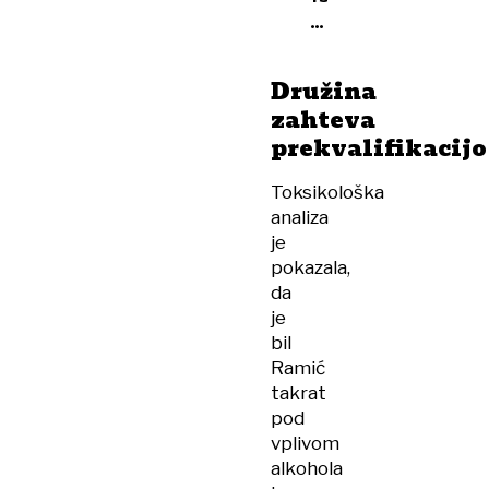
letnega
sina
zadavil,
Družina
potem
zahteva
pa
prekvalifikacijo
pobegnil
Toksikološka
analiza
je
pokazala,
da
je
bil
Ramić
takrat
pod
vplivom
alkohola