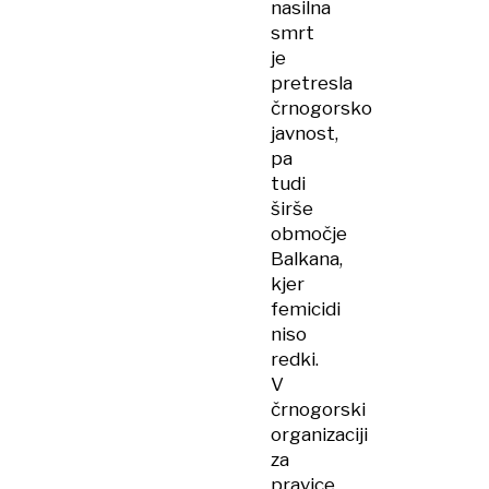
nasilna
smrt
je
pretresla
črnogorsko
javnost,
pa
tudi
širše
območje
Balkana,
kjer
femicidi
niso
redki.
V
črnogorski
organizaciji
za
pravice