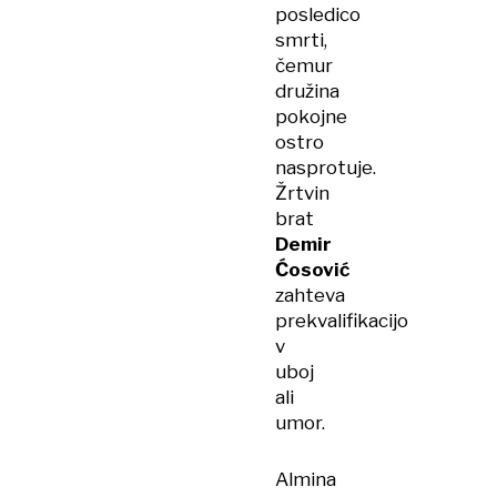
posledico
smrti,
čemur
družina
pokojne
ostro
nasprotuje.
Žrtvin
brat
Demir
Ćosović
zahteva
prekvalifikacijo
v
uboj
ali
umor.
Almina