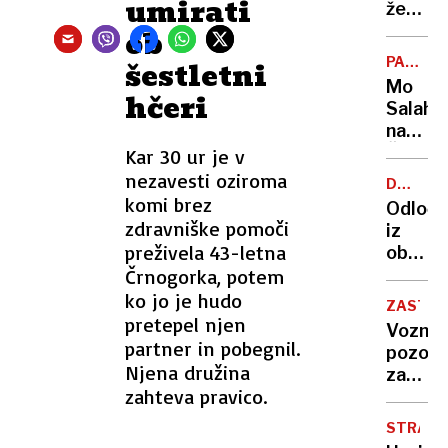
umirati
jadran
žena
obalo
Arsen
ob
Dedića
PALESTI
šestletni
pevka
PELE
Mo
hčeri
Gabi
Salah
Novak
nad
Čeferi
Kar 30 ur je v
Nam
nezavesti oziroma
DRASTI
lahko
komi brez
SPREM
Odloči
povest
zdravniške pomoči
iz
kako
preživela 43-letna
obupa:
je
Črnogorka, potem
Zapust
umrl,
moža
ko jo je hudo
kje
ZASTOJI
in
pretepel njen
in
Vozniki
šest
partner in pobegnil.
zakaj?
pozor:
otrok,
Njena družina
začenj
zdaj
zahteva pravico.
se
uživa
obnova
na
STRATE
pomur