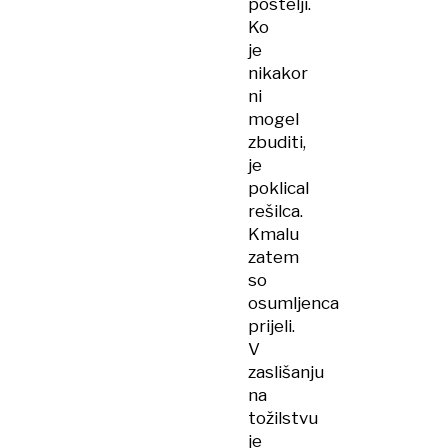
postelji.
Ko
je
nikakor
ni
mogel
zbuditi,
je
poklical
rešilca.
Kmalu
zatem
so
osumljenca
prijeli.
V
zaslišanju
na
tožilstvu
je