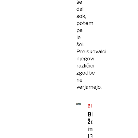
še
dal
sok,
potem
pa
je
šel.
Preiskovalci
njegovi
različici
zgodbe
ne
verjamejo.
BIH
Bivšo
ženo
in
13-