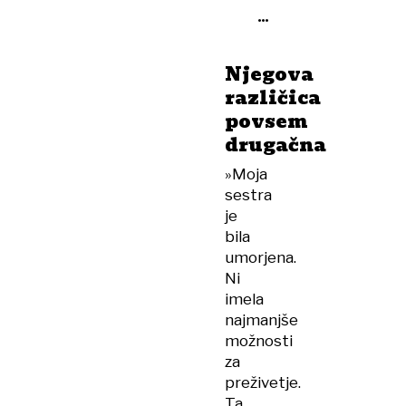
bo
avtomatično
umor
Njegova
različica
povsem
drugačna
»Moja
sestra
je
bila
umorjena.
Ni
imela
najmanjše
možnosti
za
preživetje.
Ta