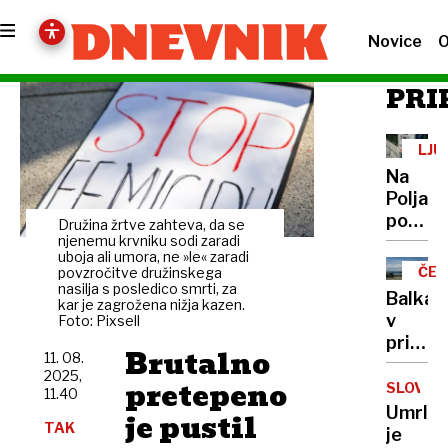
Novice
O
PRI
LJU
Na
Poljan
postavi
Družina žrtve zahteva, da se
nov
njenemu krvniku sodi zaradi
uboja ali umora, ne »le« zaradi
parkom
ČEZ
povzročitve družinskega
Kje
nasilja s posledico smrti, za
40
Balkan
kar je zagrožena nižja kazen.
°C
točno
v
Foto: Pixsell
je
primež
treba
Brutalno
11. 08.
vročine
plačati
2025,
pretepeno
Rdeče
SLOVO
11.40
parkir
opozor
Umrla
je pustil
TAK
za
je