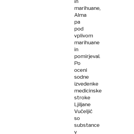
in
marihuane,
Alma
pa
pod
vplivom
marihuane
in
pomirjeval.
Po
oceni
sodne
izvedenke
medicinske
stroke
Ljiljane
Vučeljić
so
substance
v