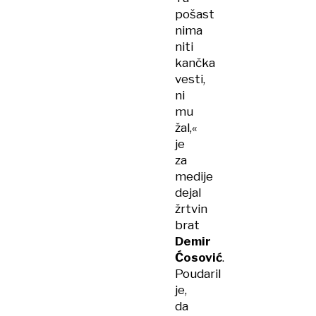
pošast
nima
niti
kančka
vesti,
ni
mu
žal,«
je
za
medije
dejal
žrtvin
brat
Demir
Ćosović
.
Poudaril
je,
da