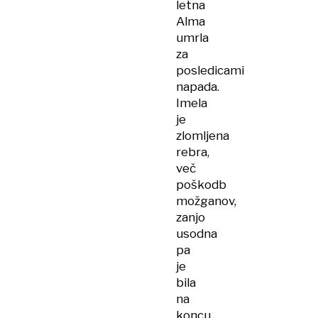
letna
Alma
umrla
za
posledicami
napada.
Imela
je
zlomljena
rebra,
več
poškodb
možganov,
zanjo
usodna
pa
je
bila
na
koncu