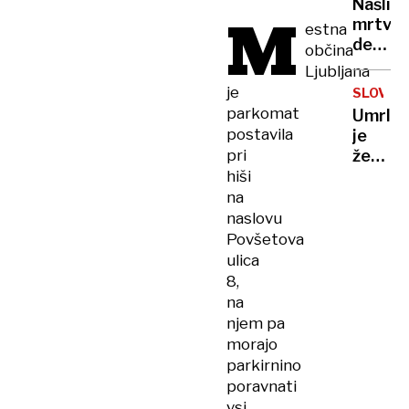
Našli
M
Najpre
mrtve
estna
objemi
delfina
občina
domač
"Sumi
Ljubljana
juha
da
je
in
SLOVO
gre
parkomat
jagnjet
Umrla
za
postavila
je
človešk
pri
žena
faktor!
Arsen
hiši
Dedića
na
pevka
naslovu
Gabi
Povšetova
Novak
ulica
8,
na
njem pa
morajo
parkirnino
poravnati
vsi,