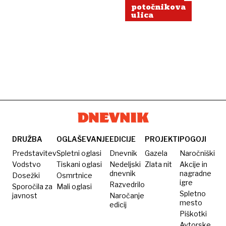
potočnikova
ulica
DRUŽBA
OGLAŠEVANJE
EDICIJE
PROJEKTI
POGOJI
Predstavitev
Spletni oglasi
Dnevnik
Gazela
Naročniški
Vodstvo
Tiskani oglasi
Nedeljski
Zlata nit
Akcije in
dnevnik
nagradne
Dosežki
Osmrtnice
igre
Razvedrilo
Sporočila za
Mali oglasi
Spletno
javnost
Naročanje
mesto
edicij
Piškotki
Avtorske