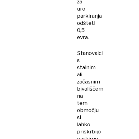
za
uro
parkiranja
odšteti
0,5
evra.
Stanovalci
s
stalnim
ali
začasnim
bivališčem
na
tem
območju
si
lahko
priskrbijo
parkirno