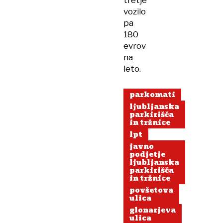
tretje
vozilo
pa
180
evrov
na
leto.
parkomati
ljubljanska
parkirišča
in tržnice
lpt
javno
podjetje
ljubljanska
parkirišča
in tržnice
povšetova
ulica
glonarjeva
ulica