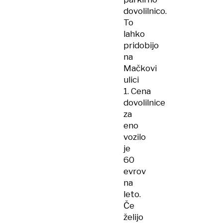
dovolilnico.
To
lahko
pridobijo
na
Mačkovi
ulici
1. Cena
dovolilnice
za
eno
vozilo
je
60
evrov
na
leto.
Če
želijo