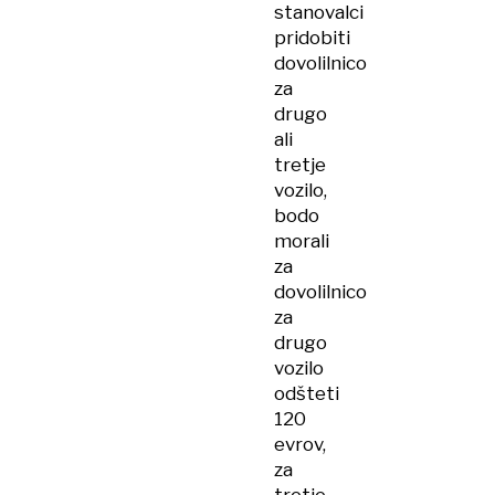
stanovalci
pridobiti
dovolilnico
za
drugo
ali
tretje
vozilo,
bodo
morali
za
dovolilnico
za
drugo
vozilo
odšteti
120
evrov,
za