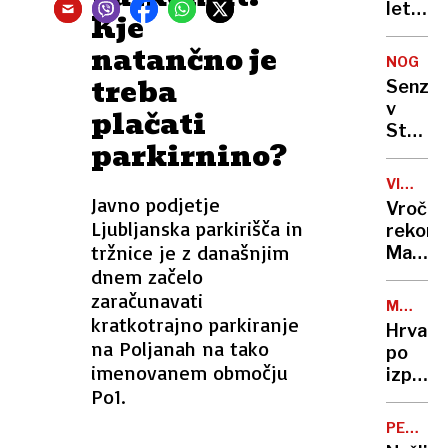
treba
letnika
Kje
vračati
vrgli
natančno je
iz
NOGOM
vagona
treba
Senzac
zato
v
plačati
se je
Stožic
ulegel
parkirnino?
– na
pred
trener
vlak
VISOKE
klop
Javno podjetje
TEMPER
Vročin
Olimpi
Ljubljanska parkirišča in
rekordi
prišel
tržnice je z današnjim
Marsik
Nizoz
dnem začelo
smo
se
zaračunavati
MARKO
zbudili
kratkotrajno parkiranje
BEKAVA
Hrvat
v
na Poljanah na tako
po
najtopl
imenovanem območju
izpusti
jutro
Po1.
iz
tega
turške
poletja
PELJEŠK
zapora
MOST