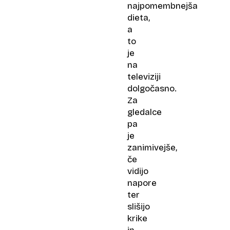
najpomembnejša
dieta,
a
to
je
na
televiziji
dolgočasno.
Za
gledalce
pa
je
zanimivejše,
če
vidijo
napore
ter
slišijo
krike