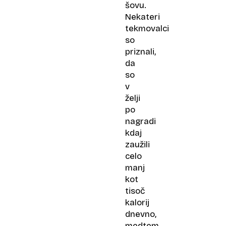
šovu.
Nekateri
tekmovalci
so
priznali,
da
so
v
želji
po
nagradi
kdaj
zaužili
celo
manj
kot
tisoč
kalorij
dnevno,
medtem