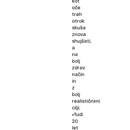
kot
oče
treh
otrok
skuša
znova
shujšati,
a
na
bolj
zdrav
način
in
z
bolj
realističnimi
cilji.
»Tudi
20
let