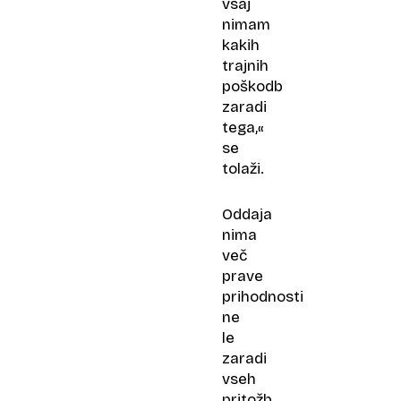
vsaj
nimam
kakih
trajnih
poškodb
zaradi
tega,«
se
tolaži.
Oddaja
nima
več
prave
prihodnosti
ne
le
zaradi
vseh
pritožb,