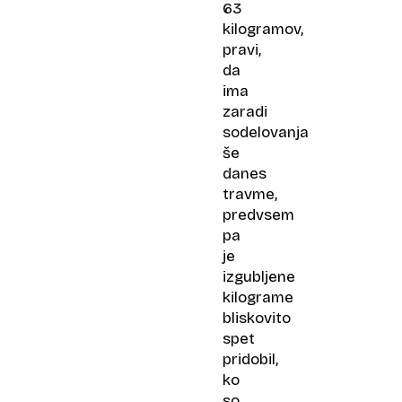
63
kilogramov,
pravi,
da
ima
zaradi
sodelovanja
še
danes
travme,
predvsem
pa
je
izgubljene
kilograme
bliskovito
spet
pridobil,
ko
so