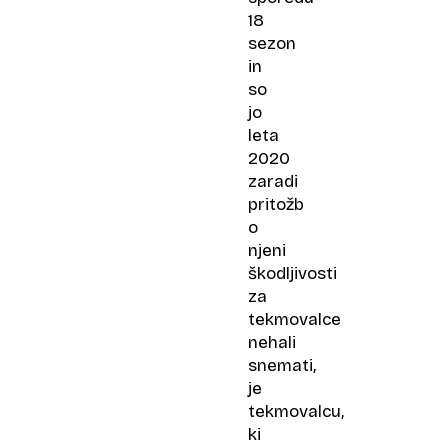
18
sezon
in
so
jo
leta
2020
zaradi
pritožb
o
njeni
škodljivosti
za
tekmovalce
nehali
snemati,
je
tekmovalcu,
ki