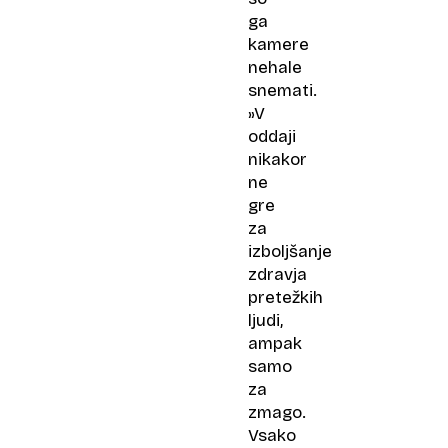
ga
kamere
nehale
snemati.
»V
oddaji
nikakor
ne
gre
za
izboljšanje
zdravja
pretežkih
ljudi,
ampak
samo
za
zmago.
Vsako