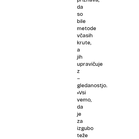
da
so
bile
metode
včasih
krute,
a
jih
upravičuje
z
–
gledanostjo.
»Vsi
vemo,
da
je
za
izgubo
teže