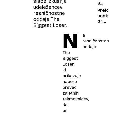
slabe izkušnje
SODNI
to ni
na
udeležencev
MLINI
lupina)
dražbi
Prelo
resničnostne
sodba:
oddaje The
država
Biggest Loser.
vas
N
mora
a
zaščitit
resničnostno
pred
oddajo
onesna
The
še
Biggest
prede
Loser,
zbolite
ki
prikazuje
napore
preveč
zajetnih
tekmovalcev,
da
bi