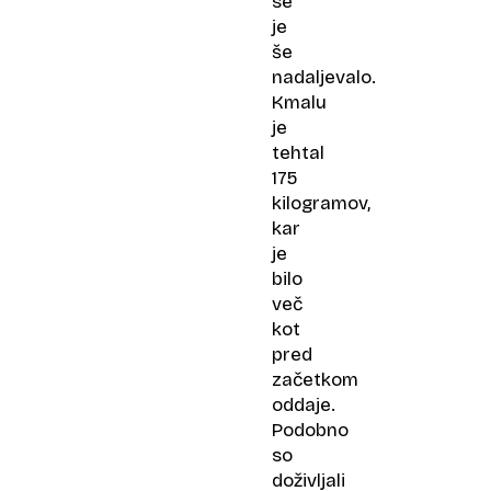
se
je
še
nadaljevalo.
Kmalu
je
tehtal
175
kilogramov,
kar
je
bilo
več
kot
pred
začetkom
oddaje.
Podobno
so
doživljali