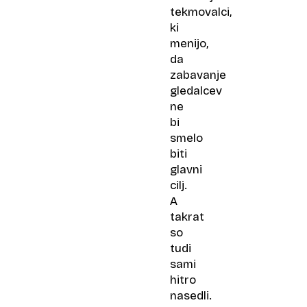
tekmovalci,
ki
menijo,
da
zabavanje
gledalcev
ne
bi
smelo
biti
glavni
cilj.
A
takrat
so
tudi
sami
hitro
nasedli.