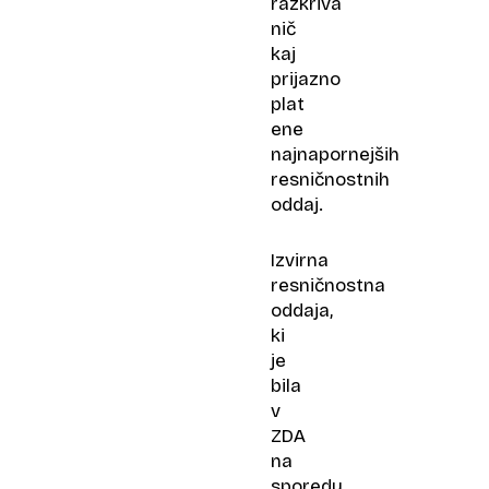
razkriva
nič
kaj
prijazno
plat
ene
najnapornejših
resničnostnih
oddaj.
Izvirna
resničnostna
oddaja,
ki
je
bila
v
ZDA
na
sporedu