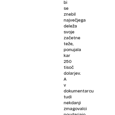
bi
se
znebil
največjega
deleža
svoje
začetne
teže,
ponujala
kar
250
tisoč
dolarjev.
A
v
dokumentarcu
tudi
nekdanji
zmagovalci
poudarjajo,