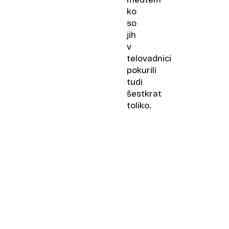
ko
so
jih
v
telovadnici
pokurili
tudi
šestkrat
toliko.