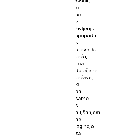
»Vsak,
ki
se
v
življenju
spopada
s
preveliko
težo,
ima
določene
težave,
ki
pa
samo
s
hujšanjem
ne
izginejo
za