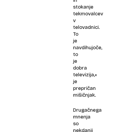
in
stokanje
tekmovalcev
v
telovadnici.
To
je
navdihujoče,
to
je
dobra
televizija,«
je
prepričan
mišičnjak.
Drugačnega
mnenja
so
nekdanji