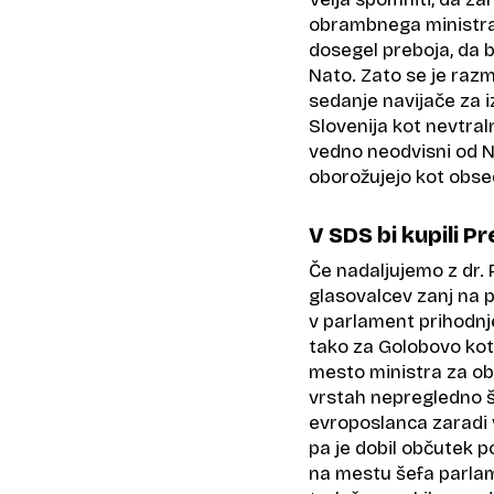
obrambnega ministra 
dosegel preboja, da b
Nato. Zato se je razm
sedanje navijače za iz
Slovenija kot nevtraln
vedno neodvisni od N
oborožujejo kot obse
V SDS bi kupili Pr
Če nadaljujemo z dr. 
glasovalcev zanj na p
v parlament prihodnje
tako za Golobovo kot
mesto ministra za obr
vrstah nepregledno š
evroposlanca zaradi 
pa je dobil občutek p
na mestu šefa parlam