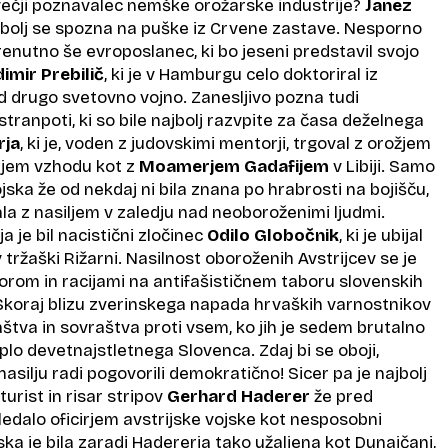
jvečji poznavalec nemške orožarske industrije?
Janez
najbolj se spozna na puške iz Crvene zastave. Nesporno
trenutno še evroposlanec, ki bo jeseni predstavil svojo
imir Prebilič
, ki je v Hamburgu celo doktoriral iz
drugo svetovno vojno. Zanesljivo pozna tudi
stranpoti, ki so bile najbolj razvpite za časa deželnega
rja
, ki je, voden z judovskimi mentorji, trgoval z orožjem
žnjem vzhodu kot z
Moamerjem Gadafijem
v Libiji. Samo
ojska že od nekdaj ni bila znana po hrabrosti na bojišču,
la z nasiljem v zaledju nad neoboroženimi ljudmi.
 je bil nacistični zločinec
Odilo Globočnik
, ki je ubijal
ržaški Rižarni. Nasilnost oboroženih Avstrijcev se je
orom in racijami na antifašističnem taboru slovenskih
 Skoraj blizu zverinskega napada hrvaških varnostnikov
aštva in sovraštva proti vsem, ko jih je sedem brutalno
plo devetnajstletnega Slovenca. Zdaj bi se oboji,
o nasilju radi pogovorili demokratično! Sicer pa je najbolj
turist in risar stripov
Gerhard Haderer
že pred
gledalo oficirjem avstrijske vojske kot nesposobni
jska je bila zaradi Hadererja tako užaljena kot Dunajčani,