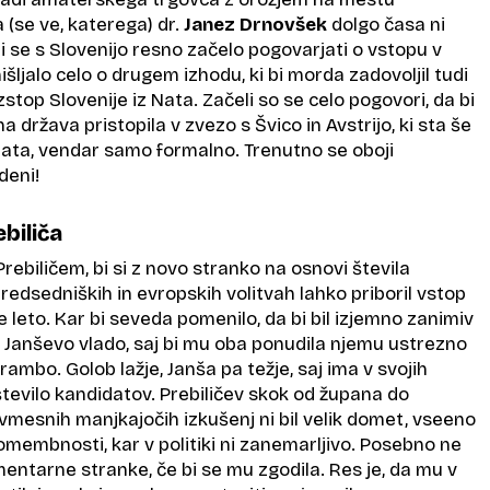
(se ve, katerega) dr.
Janez Drnovšek
dolgo časa ni
i se s Slovenijo resno začelo pogovarjati o vstopu v
išljalo celo o drugem izhodu, ki bi morda zadovoljil tudi
stop Slovenije iz Nata. Začeli so se celo pogovori, da bi
a država pristopila v zvezo s Švico in Avstrijo, ki sta še
ata, vendar samo formalno. Trenutno se oboji
deni!
ebiliča
Prebiličem, bi si z novo stranko na osnovi števila
redsedniških in evropskih volitvah lahko priboril vstop
 leto. Kar bi seveda pomenilo, da bi bil izjemno zanimiv
 Janševo vlado, saj bi mu oba ponudila njemu ustrezno
ambo. Golob lažje, Janša pa težje, saj ima v svojih
tevilo kandidatov. Prebiličev skok od župana do
vmesnih manjkajočih izkušenj ni bil velik domet, vseeno
omembnosti, kar v politiki ni zanemarljivo. Posebno ne
entarne stranke, če bi se mu zgodila. Res je, da mu v