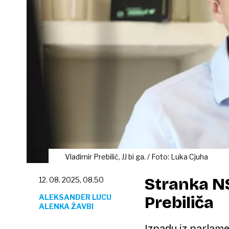
Vladimir Prebilič, JJ bi ga. / Foto: Luka Cjuha
Stranka NSi
12. 08. 2025, 08.50
ALEKSANDER LUCU
Prebiliča
ALENKA ŽAVBI
Izpadu iz parlame