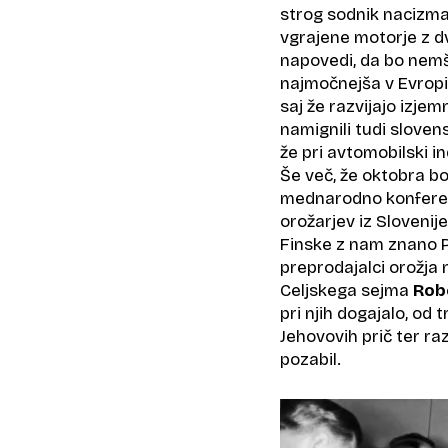
strog sodnik nacizma,
vgrajene motorje z d
napovedi, da bo nemš
najmočnejša v Evropi
saj že razvijajo izje
namignili tudi sloven
že pri avtomobilski i
Še več, že oktobra bo
mednarodno konfere
orožarjev iz Slovenije
Finske z nam znano P
preprodajalci orožja 
Celjskega sejma
Rob
pri njih dogajalo, o
Jehovovih prič ter ra
pozabil.