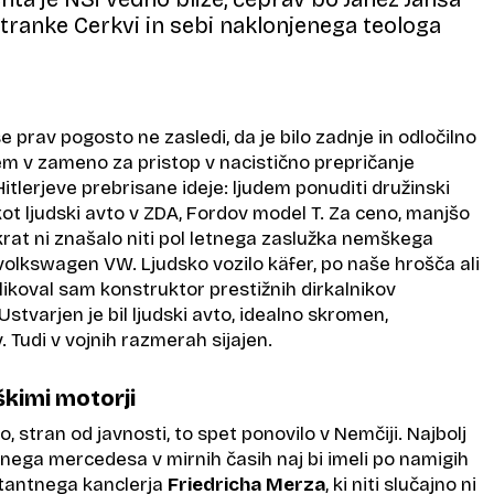
 stranke Cerkvi in sebi naklonjenega teologa
 prav pogosto ne zasledi, da je bilo zadnje in odločilno
m v zameno za pristop v nacistično prepričanje
itlerjeve prebrisane ideje: ljudem ponuditi družinski
 kot ljudski avto v ZDA, Fordov model T. Za ceno, manjšo
krat ni znašalo niti pol letnega zaslužka nemškega
 volkswagen VW. Ljudsko vozilo käfer, po naše hrošča ali
likoval sam konstruktor prestižnih dirkalnikov
 Ustvarjen je bil ljudski avto, idealno skromen,
. Tudi v vojnih razmerah sijajen.
kimi motorji
o, stran od javnosti, to spet ponovilo v Nemčiji. Najbolj
vnega mercedesa v mirnih časih naj bi imeli po namigih
itantnega kanclerja
Friedricha Merza
, ki niti slučajno ni