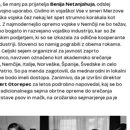
 še manj pa prijatelja
Benija Netanjahuja
, odslej
vojno uporabo. Civilno in vojaško! Vse v smeri Merzove
ka vojska čez nekaj let spet strumno korakala kot
. Z najmodernejšo opremo vojske v Nemčiji ne bo težav,
mno bogato in razvejano vojaško industrijo, kar so že
skim podjetjem, ki so se izkazala za odlične kooperante
ndustriji. Slovenci so namig pograbili z obema rokama.
 Celjski sejem organiziral za javnost zaprto
nco, navzven označeno kot akademsko srečanje
, Nemčije, Italije, Norveške, Španije, Švedske in celo
atrio. So pa menda zagotovili, da mednarodni in lokalni
ne bodo imeli dostopa. Zanimivo, da je izvršni direktor
ert Otorepec
za letos podrobno napovedal, kaj se bo
d tradicionalnega sejma obrtne opreme do srečanja
zstave psov in mačk, na orožarsko sejmarjenje pa je