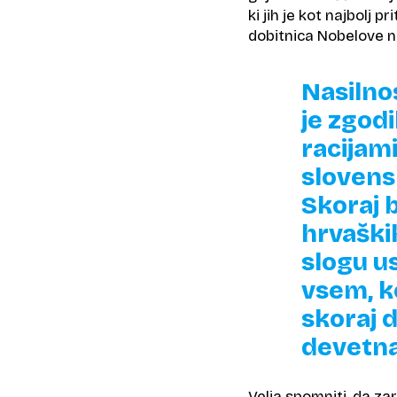
ki jih je kot najbolj
dobitnica Nobelove 
Nasilno
je zgod
racijam
slovensk
Skoraj 
hrvaški
slogu u
vsem, k
skoraj 
devetna
Velja spomniti, da z