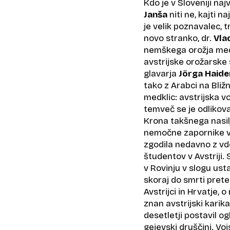
Kdo je v Sloveniji na
Janša
niti ne, kajti 
je velik poznavalec, 
novo stranko, dr.
Vlad
nemškega orožja med 
avstrijske orožarske 
glavarja
Jörga Haide
tako z Arabci na Bli
medklic: avstrijska v
temveč se je odlikova
Krona takšnega nasilja
nemočne zapornike v t
zgodila nedavno z vd
študentov v Avstriji.
v Rovinju v slogu ust
skoraj do smrti prete
Avstrijci in Hrvatje, 
znan avstrijski karika
desetletji postavil o
gejevski druščini. Vo