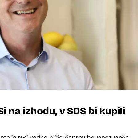
 na izhodu, v SDS bi kupili
nta je NSi vedno bliže, čeprav bo Janez Janša