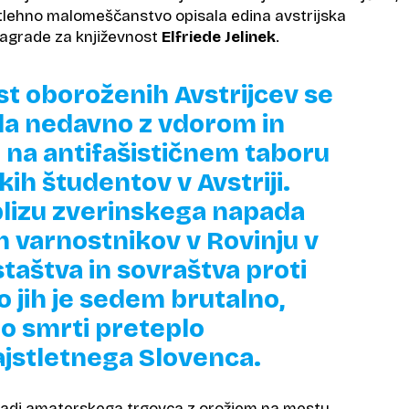
 pritlehno malomeščanstvo opisala edina avstrijska
nagrade za književnost
Elfriede Jelinek
.
st oboroženih Avstrijcev se
ila nedavno z vdorom in
i na antifašističnem taboru
ih študentov v Avstriji.
blizu zverinskega napada
h varnostnikov v Rovinju v
staštva in sovraštva proti
o jih je sedem brutalno,
do smrti preteplo
jstletnega Slovenca.
aradi amaterskega trgovca z orožjem na mestu