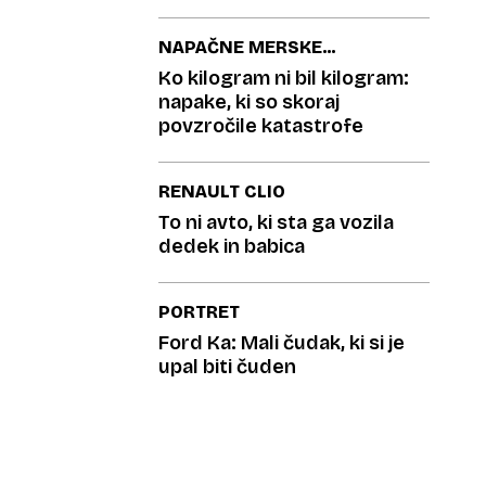
področju
NAPAČNE MERSKE
ENOTE
Ko kilogram ni bil kilogram:
napake, ki so skoraj
povzročile katastrofe
RENAULT CLIO
To ni avto, ki sta ga vozila
dedek in babica
PORTRET
Ford Ka: Mali čudak, ki si je
upal biti čuden