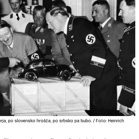
äferja, po slovensko hrošča, po srbsko pa bubo. / Foto: Heinrich