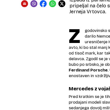
pripeljal na čelo
Jerneja Vrtovca.
Z
godovinsko se
darilo Nemce
uresničenje H
avto, ki bo stal manj
od tisoč mark, kar ta
delavca. Zgodil se je
bubo po srbsko, je ob
Ferdinand Porsche
.
enostaven in vzdržljiv
Mercedes z vojaš
Pred kratkim se je tih
prodajani modeli sla
sedanjega dovolj mil