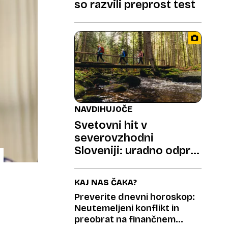
so razvili preprost test
NAVDIHUJOČE
Svetovni hit v
severovzhodni
Sloveniji: uradno odprta
187 kilometrov dolga
pohodniška pravljica
KAJ NAS ČAKA?
Preverite dnevni horoskop:
Neutemeljeni konflikt in
preobrat na finančnem