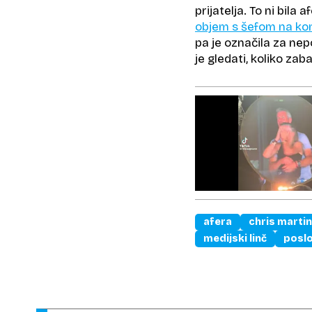
prijatelja. To ni bila 
objem s šefom na ko
pa je označila za nep
je gledati, koliko zaba
afera
chris martin
medijski linč
posl