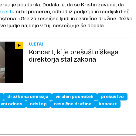
afera,« je poudarila. Dodala je, da se Kristin zaveda, da
ncertu
ni bil primeren, odhod iz podjetja in medijski linč
oštena. »Gre za resnične ljudi in resnične družine. Težko
ve ljudje najdejo v tuji nesreči,« je še dodala.
UJETA!
Koncert, ki je prešuštniškega
direktorja stal zakona
družbena omrežja
viralen posnetek
prešuštvo
ovni odnos
odstop
resnične družine
koncert