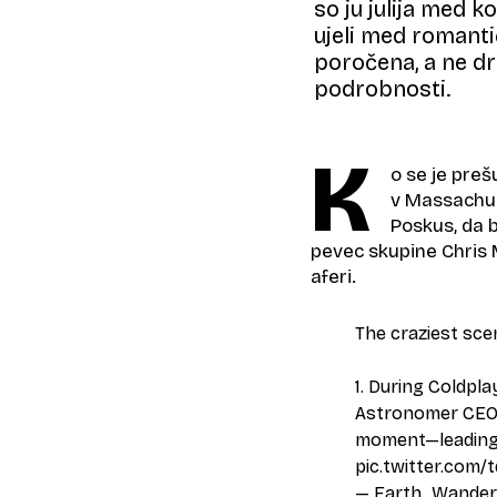
so ju julija med 
ujeli med romanti
poročena, a ne dru
podrobnosti.
K
o se je preš
v Massachus
Poskus, da b
pevec skupine Chris M
aferi.
The craziest sce
1. During Coldpl
Astronomer CEO 
moment—leading t
pic.twitter.com
— Earth_Wandere