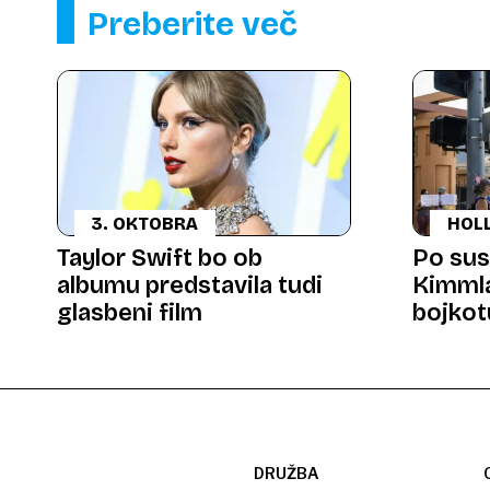
Preberite več
3. OKTOBRA
HOL
Taylor Swift bo ob
Po sus
albumu predstavila tudi
Kimmla
glasbeni film
bojkot
platfo
DRUŽBA