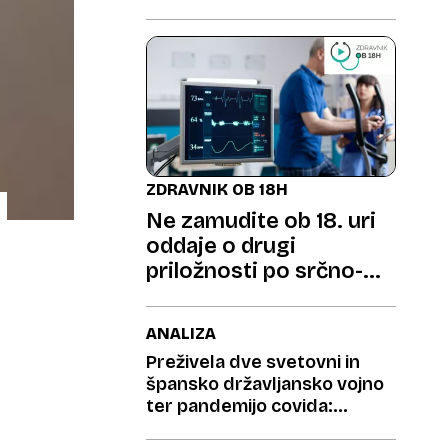
ZDRAVNIK OB 18H
Ne zamudite ob 18. uri
oddaje o drugi
priložnosti po srčno-
žilnem dogodku
ANALIZA
Preživela dve svetovni in
špansko državljansko vojno
ter pandemijo covida:
Znanstveniki so razvozlali