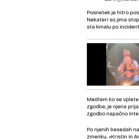
Posnetek je hitro po
Nekateri so jima stopi
sta kmalu po incident
Medtem ko se vpletena
zgodbe, je njena prij
zgodbo napačno interp
Po njenih besedah naj
zmenku. »Kristin in A