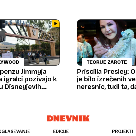
LYWOOD
TEORIJE ZAROTE
penzu Jimmyja
Priscilla Presley: O
 igralci pozivajo k
je bilo izrečenih ve
u Disneyjevih
neresnic, tudi ta, d
rm
živ
OGLAŠEVANJE
EDICIJE
PROJEKTI