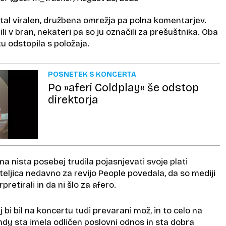
stal viralen, družbena omrežja pa polna komentarjev.
li v bran, nekateri pa so ju označili za prešuštnika. Oba
u odstopila s položaja.
POSNETEK S KONCERTA
Po »aferi Coldplay« še odstop
direktorja
 nista posebej trudila pojasnjevati svoje plati
ateljica nedavno za revijo People povedala, da so mediji
retirali in da ni šlo za afero.
 bi bil na koncertu tudi prevarani mož, in to celo na
ndy sta imela odličen poslovni odnos in sta dobra