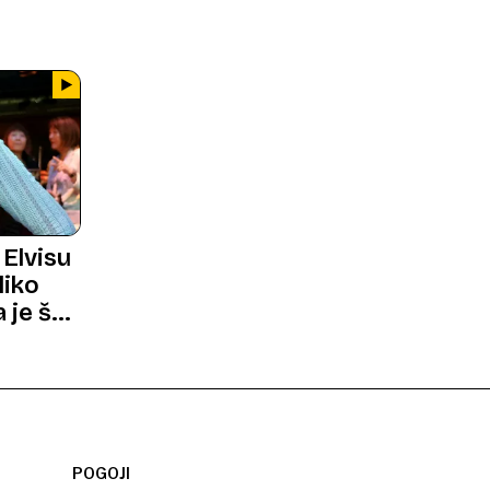
 Elvisu
liko
a je še
POGOJI