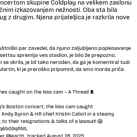
koncertom skupine Coldplay na velikem zaslonu
čnim izkazovanjem nežnosti. Oba sta bila
g z drugim. Njena prijateljica je razkrila nove
uštniški par zavedel, da njuno zaljubljeno poplesavanje
ettsu spremlja ves stadion, je bilo že prepozno.
i se skrila, je bil tako neroden, da ga je komentiral tudi
artin, ki je preroško pripomnil, da smo morda priča
nes caught on the kiss cam – A Thread 🧵
ay's Boston concert, the kiss cam caught
Andy Byron & HR chief Kristin Cabot in a steamy
o their resignations & talks of a lawsuit! 😱
/tq6bG9qRML
r (@earth_tracker)
August 28, 2025