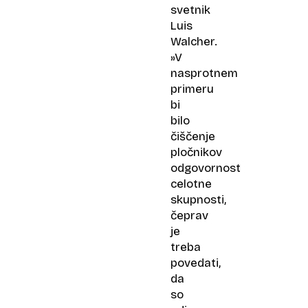
svetnik
Luis
Walcher.
»V
nasprotnem
primeru
bi
bilo
čiščenje
pločnikov
odgovornost
celotne
skupnosti,
čeprav
je
treba
povedati,
da
so