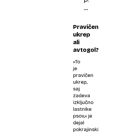
Pes
na
postelji,
partner
Pravičen
pa
ukrep
na
ali
kavču
avtogol?
»To
je
pravičen
ukrep,
saj
zadeva
izključno
lastnike
psov,« je
dejal
pokrajinski