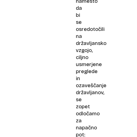
namesto
da
bi
se
osredotočili
na
državljansko
vzgojo,
ciljno
usmerjene
preglede
in
ozaveščanje
državljanov,
se
zopet
odločamo
za
napačno
pot: