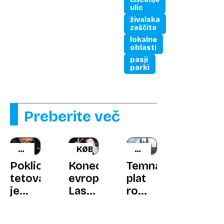
ulic
živalska
zaščita
lokalne
oblasti
pasji
parki
Preberite več
JUŽNA
KØBENHAVN
KOREJA
SANTIAGO
Poklic
Konec
Temna
DE
tetovatorja
evropskega
plat
COMPOSTELA
je
Las
romarske
nezakonit,
Vegasa,
poti,
a
obetajo
duši