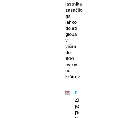
lastnika
zasačijo,
ga
lahko
doleti
globa
v
višini
do
600
evrov
na
kršitev.
POČUTJE
Znanost
je
potrdila: