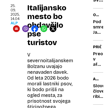
po
in
Italijansko
srčno
25.
09.
špan
žilne
mesto bo
2025,
OCENA
držav
dogo
14.04
GOSTIL
Pod
obdavčilo
vojno
ALP
smrekc
ter
pse
Jadran
pande
presen
turistov
covid
na
PRIČEV
Znans
Dolenj
so
Preobr
V
v
razvoz
severnoitalijanskem
aferi
skriv
Bolzanu uvajajo
Coldpl
visok
nenavaden davek.
Tudi
Od leta 2026 bodo
staro
ANIMIR
prevar
morali lastniki psov,
FILM
mož
Sloven
ki bodo prišli na
je bil
človeš
ogled mesta, za
na
ribica
prisotnost svojega
koncer
je
štirinožnega
Z
postal