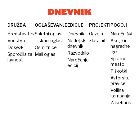
tetovatorska
se
se
scena
spremembe
pod
cveti
težo
v
množičnega
DRUŽBA
OGLAŠEVANJE
EDICIJE
PROJEKTI
POGOJI
ilegali
turizma
Predstavitev
Spletni oglasi
Dnevnik
Gazela
Naročniški
Vodstvo
Tiskani oglasi
Nedeljski
Zlata nit
Akcije in
dnevnik
nagradne
Dosežki
Osmrtnice
igre
Razvedrilo
Sporočila za
Mali oglasi
Spletno
javnost
Naročanje
mesto
edicij
Piškotki
Avtorske
pravice
Volilna
kampanja
Zasebnost