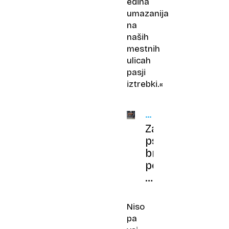
edina
umazanija
na
naših
mestnih
ulicah
pasji
iztrebki.«
ŽIVALI
V
Za
MESTU
psa
brez
povodca
1200
evrov
kazni
Niso
pa