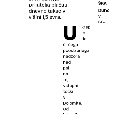
ŠKAND
ljubico!
prijatelja plačati
brazils
superj
Duhovn
dnevno takso v
v
višini 1,5 evra.
središ
U
krep
škanda
zaradi
je
oglasa
del
na
širšega
instag
poostrenega
nadzora
nad
psi
na
tej
vstopni
točki
v
Dolomite.
Od