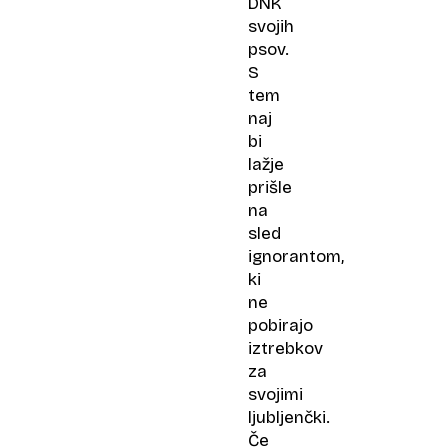
DNK
svojih
psov.
S
tem
naj
bi
lažje
prišle
na
sled
ignorantom,
ki
ne
pobirajo
iztrebkov
za
svojimi
ljubljenčki.
Če