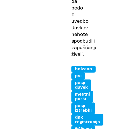
da
bodo
z
uvedbo
davkov
nehote
spodbudili
zapuščanje
živali.
bolzano
psi
pasji
davek
mestni
parki
pasji
iztrebki
dnk
registracija
čiščenje