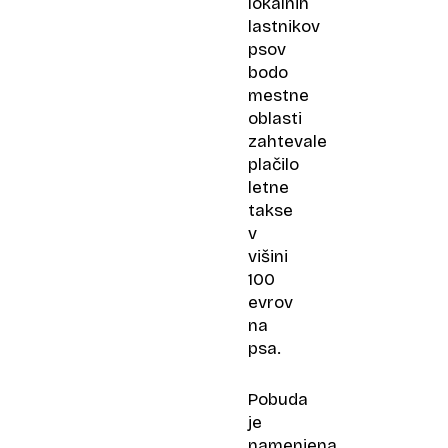
lokalnih
lastnikov
psov
bodo
mestne
oblasti
zahtevale
plačilo
letne
takse
v
višini
100
evrov
na
psa.
Pobuda
je
namenjena