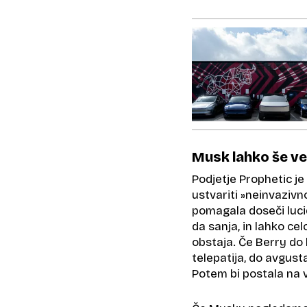
Musk lahko še ved
Podjetje Prophetic je
ustvariti »neinvazivn
pomagala doseči lucid
da sanja, in lahko ce
obstaja. Če Berry do
telepatija, do avgust
Potem bi postala na v