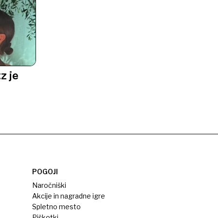
z je
POGOJI
Naročniški
Akcije in nagradne igre
Spletno mesto
Piškotki