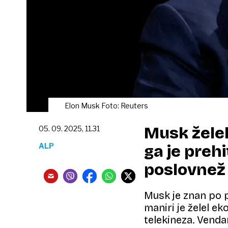
Elon Musk Foto: Reuters
Musk želel 
05. 09. 2025, 11.31
ALP
ga je prehi
poslovnež
Musk je znan po p
maniri je želel ek
telekineza. Venda