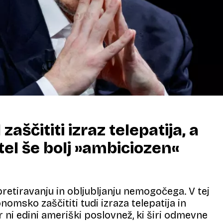
zaščititi izraz telepatija, a
tel še bolj »ambiciozen«
retiravanju in obljubljanju nemogočega. V tej
onomsko zaščititi tudi izraza telepatija in
r ni edini ameriški poslovnež, ki širi odmevne