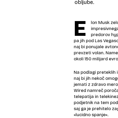
obljube.
E
lon Musk zelo
impresivneg
predorov hype
pa jih pod Las Vegaso
naj bi ponujale avto
prevzeti volan. Names
okoli 150 milijard ev
Na podlagi preteklih 
naj bi jih nekoč omog
jemati z zdravo mero
Wired namreč poroča,
telepatija in telekin
podjetnik na tem pod
saj ga je prehitelo z
»lucidno spanje«.