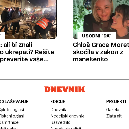
V
USODNI "DA"
 ali bi znali
Chloë Grace Moret
no ukrepati? Rešite
skočila v zakon z
 preverite vaše
manekenko
OGLAŠEVANJE
EDICIJE
PROJEKTI
pletni oglasi
Dnevnik
Gazela
iskani oglasi
Nedeljski dnevnik
Zlata nit
Osmrtnice
Razvedrilo
ali oglasi
Naročanje edicij