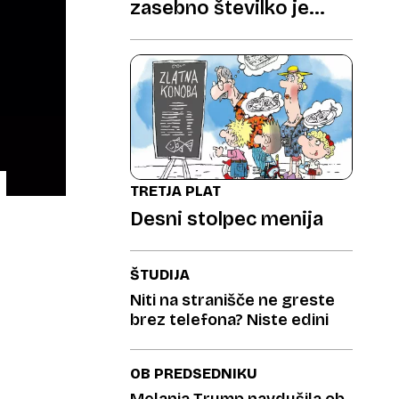
zasebno številko je
prejemal nenavadne
klice”
TRETJA PLAT
Desni stolpec menija
ŠTUDIJA
Niti na stranišče ne greste
brez telefona? Niste edini
OB PREDSEDNIKU