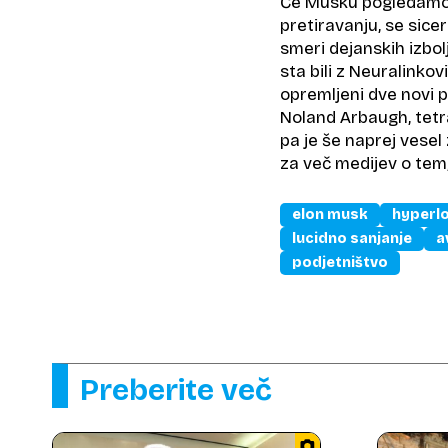
Če Musku pogledamo 
pretiravanju, se sice
smeri dejanskih izbolj
sta bili z Neuralink
opremljeni dve novi p
Noland Arbaugh, tetra
pa je še naprej vesel
za več medijev o tem,
elon musk
hyperl
lucidno sanjanje
a
podjetništvo
Preberite več