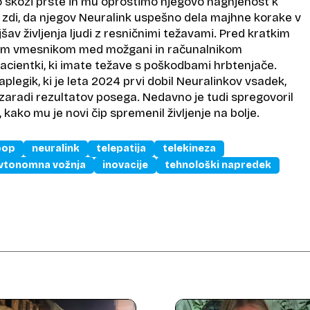
skozi prste in mu oprostimo njegovo nagnjenost k
r zdi, da njegov Neuralink uspešno dela majhne korake v
šav življenja ljudi z resničnimi težavami. Pred kratkim
ovim vmesnikom med možgani in računalnikom
acientki, ki imate težave s poškodbami hrbtenjače.
plegik, ki je leta 2024 prvi dobil Neuralinkov vsadek,
 zaradi rezultatov posega. Nedavno je tudi spregovoril
 kako mu je novi čip spremenil življenje na bolje.
oop
neuralink
telepatija
telekineza
vtonomna vožnja
inovacije
tehnološki napredek