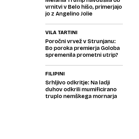
Melania Trump navdušila ob
vrnitvi v Belo hišo, primerjajo
jo z Angelino Jolie
VILA TARTINI
Poročni vrvež v Strunjanu:
Bo poroka premierja Goloba
spremenila prometni utrip?
FILIPINI
Srhljivo odkritje: Na ladji
duhov odkrili mumificirano
truplo nemškega mornarja