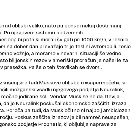
 rad obljubi veliko, nato pa ponudi nekaj dosti manj
a. Po njegovem sistemu podzemnih
rloop bi potniki morali švigati pri 1000 km/h, v resnici
m na dober dan prevažajo trije Teslini avtomobili. Tesle
nomno vožnjo, a moramo v nevarni situaciji še vedno
to bilijonskih rezov v ameriški proračun je našel le za
rov presežka. Pa še o teh številkah se dvomi.
izkušenj gre tudi Muskove obljube o »supermočeh«, ki
očili možganski vsadki njegovega podjetja Neuralink,
 močno jodirane soli. Vendar Musk se ne da. Revija
 da je Neuralink poskušal ekonomsko zaščititi izraza
eza. Poroča pa tudi, da Musk očitno ni najbolj ambiciozen
ročju. Poskus zaščite izrazov je bil namreč neuspešen,
agonsko podjetje Prophetic, ki obljublja naprave za