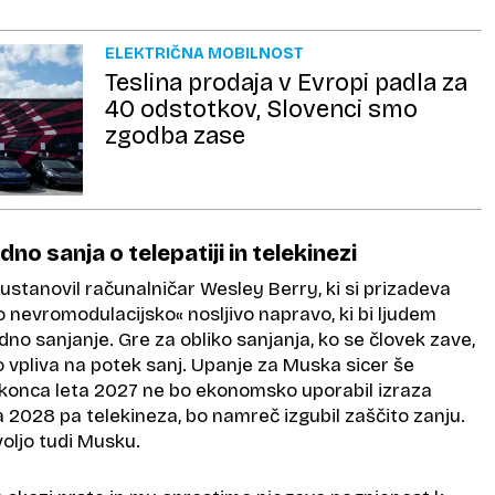
ELEKTRIČNA MOBILNOST
Teslina prodaja v Evropi padla za
40 odstotkov, Slovenci smo
zgodba zase
no sanja o telepatiji in telekinezi
 ustanovil računalničar Wesley Berry, ki si prizadeva
o nevromodulacijsko« nosljivo napravo, ki bi ljudem
no sanjanje. Gre za obliko sanjanja, ko se človek zave,
lo vpliva na potek sanj. Upanje za Muska sicer še
 konca leta 2027 ne bo ekonomsko uporabil izraza
a 2028 pa telekineza, bo namreč izgubil zaščito zanju.
oljo tudi Musku.