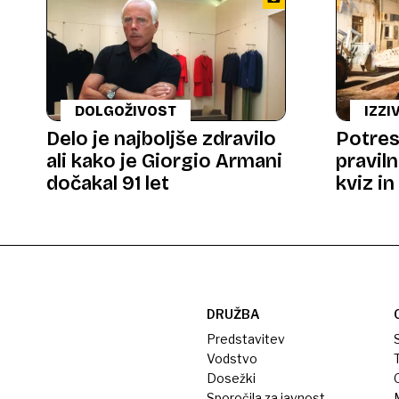
DOLGOŽIVOST
IZZI
Delo je najboljše zdravilo
Potres:
ali kako je Giorgio Armani
pravil
dočakal 91 let
kviz in
znanje
DRUŽBA
Predstavitev
S
Vodstvo
T
Dosežki
Sporočila za javnost
M