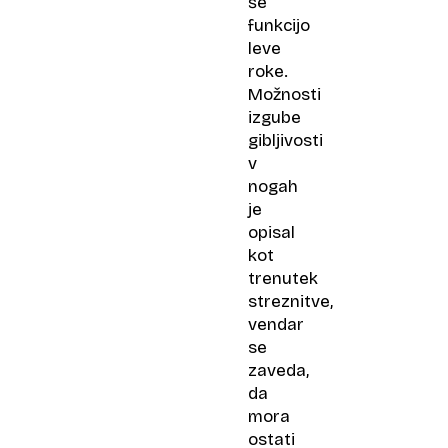
še
funkcijo
leve
roke.
Možnosti
izgube
gibljivosti
v
nogah
je
opisal
kot
trenutek
streznitve,
vendar
se
zaveda,
da
mora
ostati