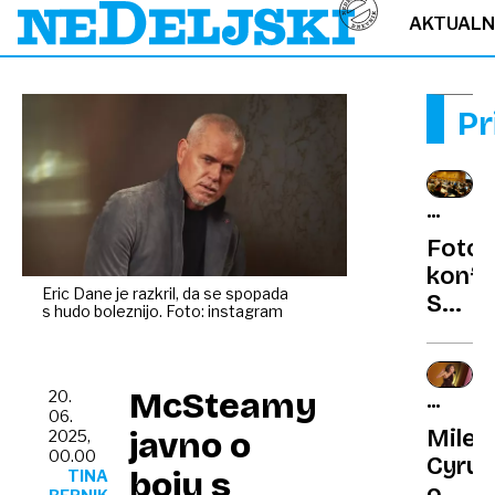
AKTUAL
Pr
FAKULT
ZA
Fotov
ELEKT
konfe
Eric Dane je razkril, da se spopada
Sonč
s hudo boleznijo. Foto: instagram
energ
kot
ključ
McSteamy
20.
TRPELA
trajn
06.
VSA
Miley
javno o
2025,
razvo
DRUŽIN
00.00
Cyrus
boju s
TINA
o