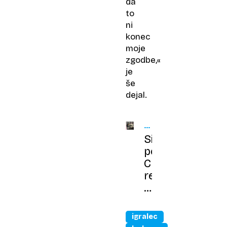
da
to
ni
konec
moje
zgodbe,«
je
še
dejal.
PREŽIVEL
PO
Sina
ČUDEŽU
pevke
Cher
rešili
pred
smrtjo
zaradi
igralec
predoziranja