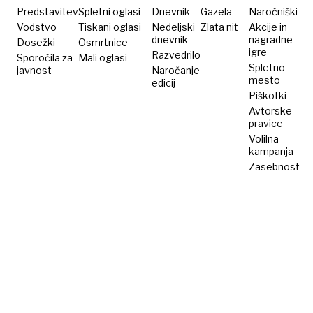
Predstavitev
Spletni oglasi
Dnevnik
Gazela
Naročniški
Vodstvo
Tiskani oglasi
Nedeljski
Zlata nit
Akcije in
dnevnik
nagradne
Dosežki
Osmrtnice
igre
Razvedrilo
Sporočila za
Mali oglasi
Spletno
javnost
Naročanje
mesto
edicij
Piškotki
Avtorske
pravice
Volilna
kampanja
Zasebnost