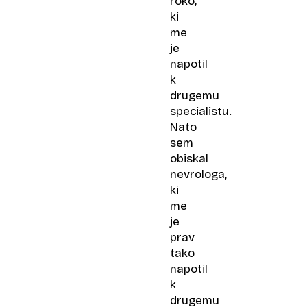
roko,
ki
me
je
napotil
k
drugemu
specialistu.
Nato
sem
obiskal
nevrologa,
ki
me
je
prav
tako
napotil
k
drugemu