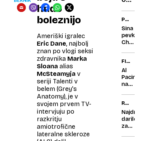
BERNIK
hudo
tem,
da
boleznijo
PREŽIV
je v
PO
Sina
ospre
ČUDEŽ
pevke
Ameriški igralec
posta
Cher
Eric Dane
, najbolj
svojo
rešili
znan po vlogi seksi
seksu
pred
zdravnika
Marka
FILM
smrtjo
Sloana
alias
IN
zaradi
Al
McSteamyja
v
CERKE
predoz
Pacino
seriji Talenti v
na
belem (Grey's
obisku
Anatomy), je v
pri
RUMEN
svojem prvem TV-
papež
NOVIC
intervjuju po
Najdra
razkritju
darilo
za
amiotrofične
Tanjo
lateralne skleroze
Fajon,