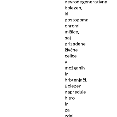
nevrodegenerativna
bolezen,
ki
postopoma
ohromi
mišice,
saj
prizadene
živčne
celice
v
možganih
in
hrbtenjači.
Bolezen
napreduje
hitro
in
za
zdaj