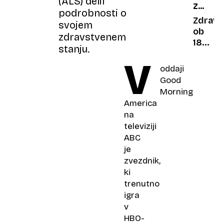
(ALS) delil
ZDRAVN
Helena
podrobnosti o
OB
Blagne
Zdravn
svojem
18H
v
ob
zdravstvenem
skrivn
18h
stanju.
Vatikan
V
V
tetova
ŽIVO:
oddaji
Urške
Operaci
Good
Klakoč
obseva
Morning
Zupanč
in
America
kemote
na
so
televiziji
mimo.
ABC
Kaj
je
pa
zvezdnik,
zdaj?
ki
trenutno
igra
v
HBO-