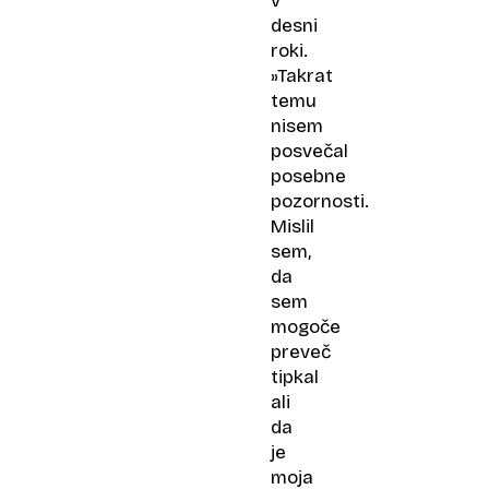
v
desni
roki.
»Takrat
temu
nisem
posvečal
posebne
pozornosti.
Mislil
sem,
da
sem
mogoče
preveč
tipkal
ali
da
je
moja