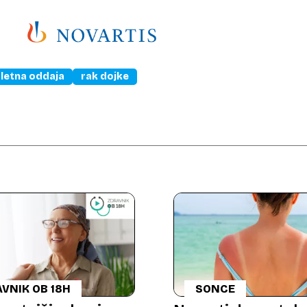
letna oddaja
rak dojke
VNIK OB 18H
SONCE