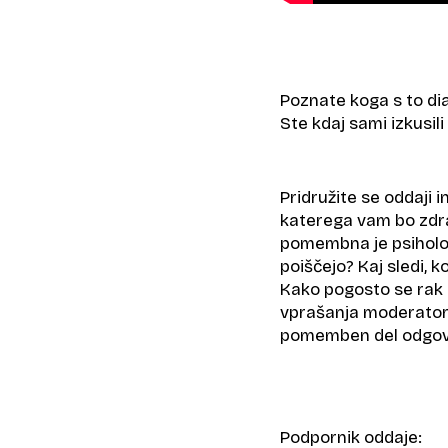
Poznate koga s to dia
Ste kdaj sami izkusil
Pridružite se oddaji i
katerega vam bo zdra
pomembna je psihološ
poiščejo? Kaj sledi, 
Kako pogosto se rak d
vprašanja moderatork
pomemben del odgovo
Podpornik oddaje: