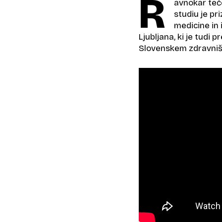
R
avnokar teče
studiu je p
medicine in 
Ljubljana, ki je tudi 
Slovenskem zdravniš