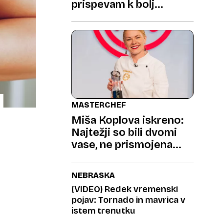
prispevam k bolj
trajnostni prihodnosti"
MASTERCHEF
Miša Koplova iskreno:
Najtežji so bili dvomi
vase, ne prismojena
omaka
NEBRASKA
(VIDEO) Redek vremenski
pojav: Tornado in mavrica v
istem trenutku