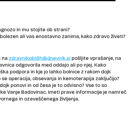
gnozo in mu stojite ob strani?
i bolezen ali vas enostavno zanima, kako zdravo živeti?
n na
zdravnikob18h@dnevnik.si
pošljite vprašanje, na
vnica odgovorila med oddajo ali po njej. Kako
ka podpora in kje jo lahko bolnice z rakom dojk
ko se operacija, obsevanja in kemoterapija zaključijo?
ojk ponovi in od česa je to odvisno? Vse to so
e Vanje Badovinac. Imeti prave informacije je namreč
rnega in ozaveščenega življenja.