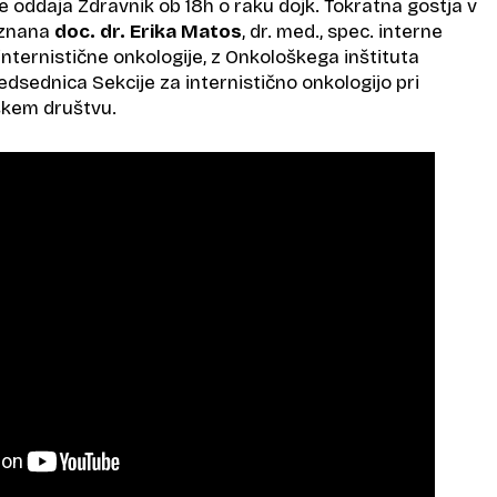
 oddaja Zdravnik ob 18h o raku dojk. Tokratna gostja v
riznana
doc. dr. Erika Matos
, dr. med., spec. interne
internistične onkologije, z Onkološkega inštituta
predsednica Sekcije za internistično onkologijo pri
kem društvu.