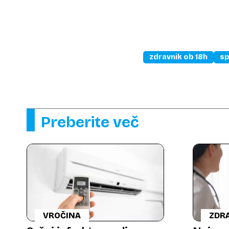
zdravnik ob 18h
sp
Preberite več
VROČINA
ZDRA