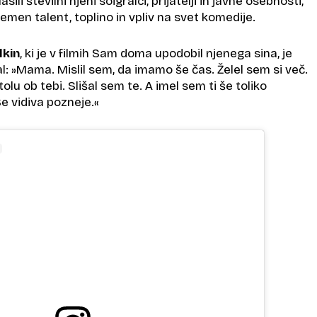
sili številni njeni soigralci, prijatelji in javne osebnosti,
zjemen talent, toplino in vpliv na svet komedije.
lkin
, ki je v filmih Sam doma upodobil njenega sina, je
: »Mama. Mislil sem, da imamo še čas. Želel sem si več.
olu ob tebi. Slišal sem te. A imel sem ti še toliko
Se vidiva pozneje.«