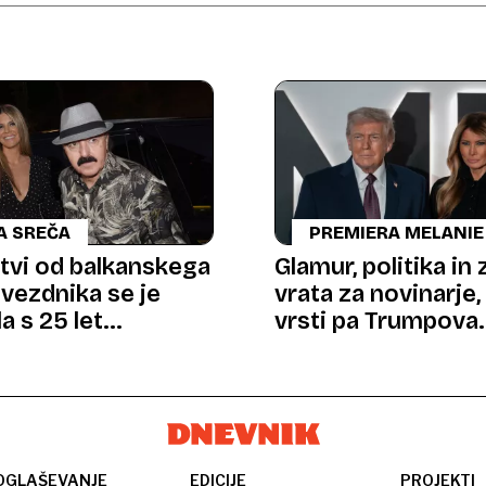
A SREČA
PREMIERA MELANIE
itvi od balkanskega
Glamur, politika in
vezdnika se je
vrata za novinarje, 
a s 25 let
vrsti pa Trumpova
šim
administracija
OGLAŠEVANJE
EDICIJE
PROJEKTI