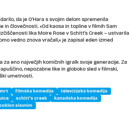
darilo, da je O’Hara s svojim delom spremenila
in človečnosti. »Od kaosa in topline v filmih Sam
iščenosti lika Moire Rose v Schitt’s Creek – ustvarila
 bomo vedno znova vračali,« je zapisal eden izmed
a za eno največjih komičnih igralk svoje generacije. Za
puščino, nepozabne like in globoko sled v filmski,
liški umetnosti.
mrt
filmska komedija
televizijska komedija
uice
schitt’s creek
kanadska komedija
poklon slavnim