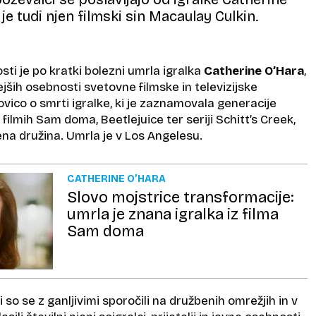
je tudi njen filmski sin Macaulay Culkin.
rosti je po kratki bolezni umrla igralka
Catherine O’Hara
,
jših osebnosti svetovne filmske in televizijske
vico o smrti igralke, ki je zaznamovala generacije
filmih Sam doma, Beetlejuice ter seriji Schitt’s Creek,
jena družina. Umrla je v Los Angelesu.
CATHERINE O’HARA
Slovo mojstrice transformacije:
umrla je znana igralka iz filma
Sam doma
i so se z ganljivimi sporočili na družbenih omrežjih in v