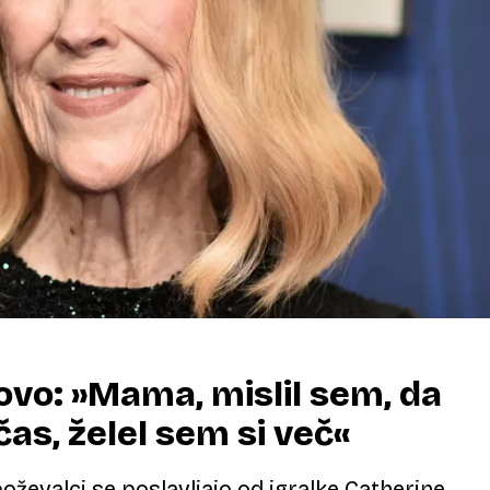
lovo: »Mama, mislil sem, da
as, želel sem si več«
boževalci se poslavljajo od igralke Catherine