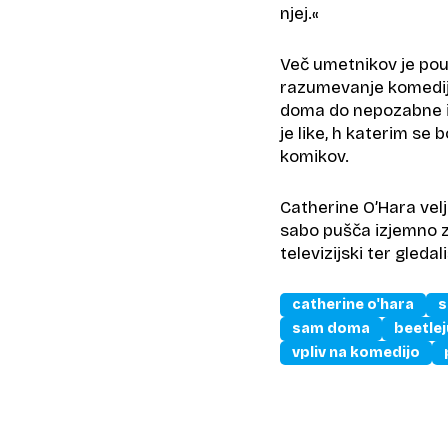
njej.«
Več umetnikov je pou
razumevanje komedije 
doma do nepozabne izč
je like, h katerim se
komikov.
Catherine O’Hara velj
sabo pušča izjemno za
televizijski ter gleda
catherine o'hara
s
sam doma
beetlej
vpliv na komedijo