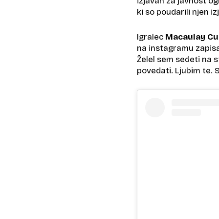
izjavah za javnost ogla
ki so poudarili njen i
Igralec
Macaulay Cu
na instagramu zapisal
Želel sem sedeti na st
povedati. Ljubim te. 