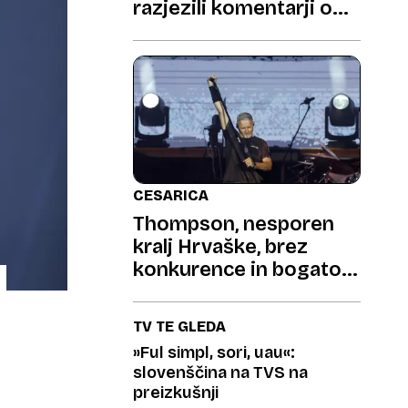
razjezili komentarji o
sestrici Niki
CESARICA
Thompson, nesporen
kralj Hrvaške, brez
konkurence in bogato
nagrajen
TV TE GLEDA
»Ful simpl, sori, uau«:
slovenščina na TVS na
preizkušnji