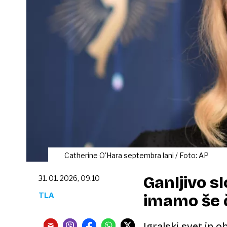
Catherine O'Hara septembra lani / Foto: AP
Ganljivo s
31. 01. 2026, 09.10
TLA
imamo še č
Igralski svet in o