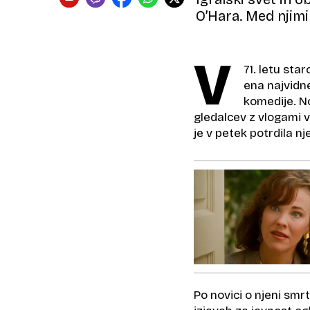
O’Hara. Med njimi 
V
71. letu sta
ena najvidne
komedije. No
gledalcev z vlogami v 
je v petek potrdila n
Po novici o njeni smrt