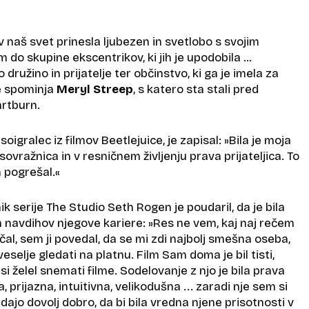
v naš svet prinesla ljubezen in svetlobo s svojim
do skupine ekscentrikov, ki jih je upodobila …
 družino in prijatelje ter občinstvo, ki ga je imela za
ne spominja
Meryl Streep
, s katero sta stali pred
rtburn.
oigralec iz filmov Beetlejuice, je zapisal: »Bila je moja
sovražnica in v resničnem življenju prava prijateljica. To
m pogrešal.«
ik serije The Studio Seth Rogen je poudaril, da je bila
h navdihov njegove kariere: »Res ne vem, kaj naj rečem
čal, sem ji povedal, da se mi zdi najbolj smešna oseba,
veselje gledati na platnu. Film Sam doma je bil tisti,
i želel snemati filme. Sodelovanje z njo je bila prava
a, prijazna, intuitivna, velikodušna ... zaradi nje sem si
dajo dovolj dobro, da bi bila vredna njene prisotnosti v