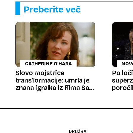
Preberite več
CATHERINE O’HARA
NOV
Slovo mojstrice
Po loč
transformacije: umrla je
superz
znana igralka iz filma Sam
poročil
doma
starej
DRUŽBA