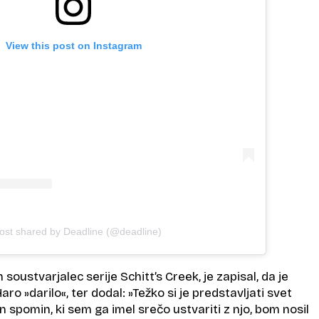
View this post on Instagram
ost shared by Deadline (@deadline)
in soustvarjalec serije Schitt’s Creek, je zapisal, da je
aro »darilo«, ter dodal: »Težko si je predstavljati svet
 spomin, ki sem ga imel srečo ustvariti z njo, bom nosil