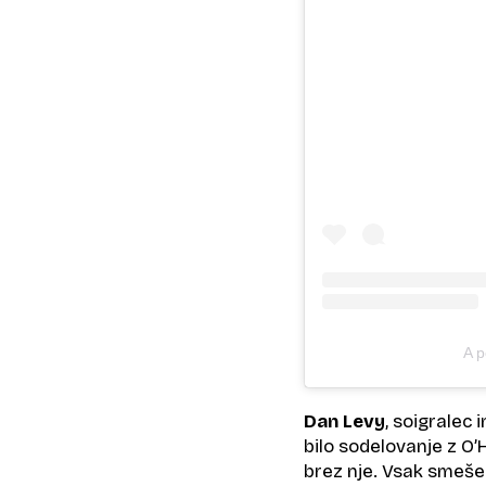
A p
Dan Levy
, soigralec 
bilo sodelovanje z O’H
brez nje. Vsak smešen