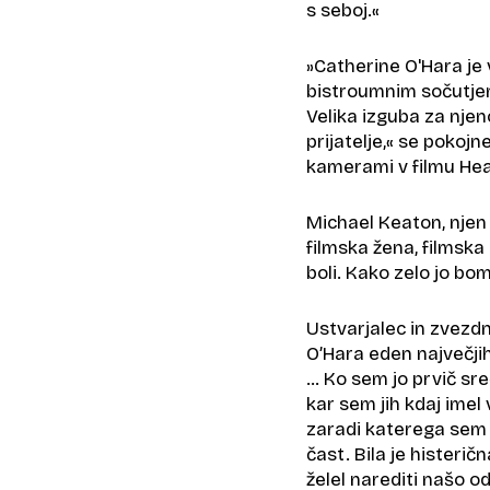
s seboj.«
»Catherine O'Hara je 
bistroumnim sočutjem 
Velika izguba za njeno
prijatelje,« se pokoj
kamerami v filmu Hea
Michael Keaton, njen s
filmska žena, filmska 
boli. Kako zelo jo bo
Ustvarjalec in zvezdn
O’Hara eden največji
… Ko sem jo prvič sre
kar sem jih kdaj imel 
zaradi katerega sem s
čast. Bila je histeričn
želel narediti našo od