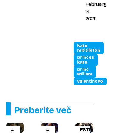
February
14,
2025
kate
middleton
princes
kate
princ
william
valentinovo
Preberite več
RUMENE
RUMENE
ESTRADA