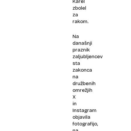
Karel
zbolel
za
rakom.
Na
današnji
praznik
zaljubljencev
sta
zakonca
na
družbenih
omrežjih
X
in
Instagram
objavila
fotografijo,
na