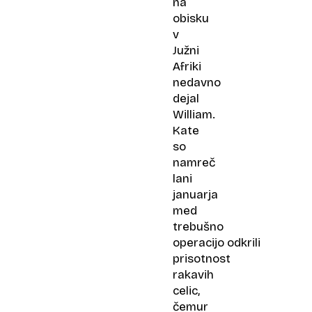
na
obisku
v
Južni
Afriki
nedavno
dejal
William.
Kate
so
namreč
lani
januarja
med
trebušno
operacijo odkrili
prisotnost
rakavih
celic,
čemur