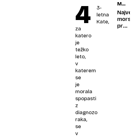
4
MED
v
3-
INTERE
spletni
Največj
letna
IN
debati,
morski
Kate,
DENAR
ki je
prekop
za
ni
ko
katero
bilo
ladje
je
določa
težko
cene
leto,
v
v
trgovi
katerem
se
je
morala
spopasti
z
diagnozo
raka,
se
v