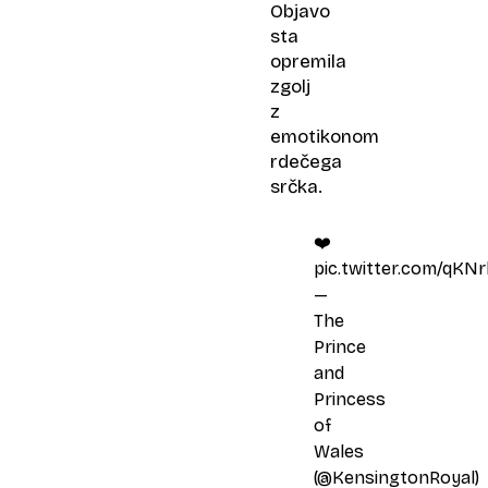
Objavo
sta
opremila
zgolj
z
emotikonom
rdečega
srčka.
❤️
pic.twitter.com/qKN
—
The
Prince
and
Princess
of
Wales
(@KensingtonRoyal)