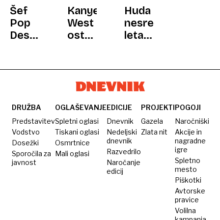
NOVICE
NOVICE
Šef
Kanye
Huda
Pop
West
nesreča
Designa
ostal
letala
spal z
brez
pevca
več
X
skupine
kot
Mötley
500
Crüe
ženskami,
Vincea
Jelinčič
Neila
DRUŽBA
OGLAŠEVANJE
EDICIJE
PROJEKTI
POGOJI
je
Predstavitev
Spletni oglasi
Dnevnik
Gazela
Naročniški
Murku
Vodstvo
Tiskani oglasi
Nedeljski
Zlata nit
Akcije in
dnevnik
nagradne
Dosežki
Osmrtnice
podaril
igre
Razvedrilo
Sporočila za
Mali oglasi
rolex
Spletno
javnost
Naročanje
mesto
edicij
Piškotki
Avtorske
pravice
Volilna
kampanja