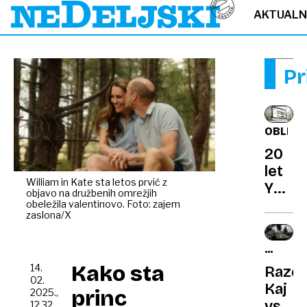
AKTUAL
Pr
OBLETN
20
let
William in Kate sta letos prvič z
Youtu
objavo na družbenih omrežjih
Nasta
obeležila valentinovo. Foto: zajem
zaslona/X
je,
ker
SPLET
ni
VSEVE
Kako sta
14.
Razčl
bilo
NEDA
02.
Kaj
zanim
princ
2025.,
vse
12.32