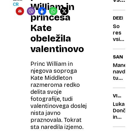
za
William in
CR
vključ
zmenk
visoki
princesa
DEEPF
stroš
Kate
So
pogr
res
obeležila
vsi ti
zvezdn
valentinovo
dvignili
SANRE
sredin
Princ William in
Kanyej
Manek
njegova soproga
navduš
Kate Middleton
tudi
razmeroma redko
kot
voditel
delita svoje
VIRALN
fotografije, tudi
ZGODB
Luka
valentinovega doslej
Dončić
nista javno
in
praznovala. Tokrat
Kim
sta naredila izjemo.
Kardas