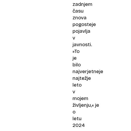
zadnjem
času
znova
pogosteje
pojavlja
v
javnosti.
»To
je
bilo
najverjetneje
najtežje
leto
v
mojem
življenju,« je
o
letu
2024