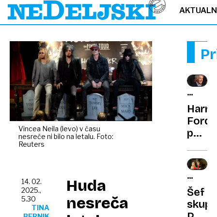
AKTUAL
Pr
RUMEN
NOVIC
Harri
Ford
Vincea Neila (levo) v času
po
nesreče ni bilo na letalu. Foto:
konc
Reuters
aktua
proje
RUMEN
napov
Huda
14. 02.
NOVIC
Šef
2025.,
upoko
nesreča
5.30
skupi
TINA
Pop
BERNIK