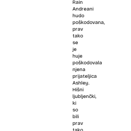
Rain
Andreani
hudo
poškodovana,
prav
tako
se
je
huje
poškodovala
njena
prijateljica
Ashley.
Hišni
ljubljenčki,
ki
so
bili
prav
tako