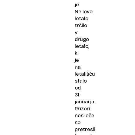
je
Neilovo
letalo
trčilo
v
drugo
letalo,
ki
je
na
letališču
stalo
od
31.
januarja.
Prizori
nesreče
so
pretresli