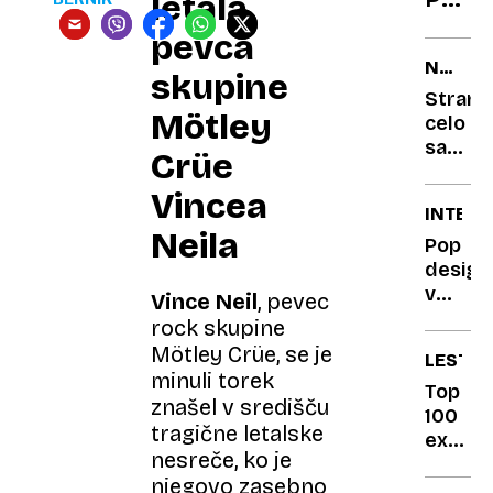
letala
Desig
pevca
Tone
NE
skupine
Košmr
NASED
Strank
spal
Mötley
celo
z
same
Crüe
več
vztraja
kot
pri
Vincea
INTERV
500
nakazi
Neila
žensk
splet
Pop
prevar
design
Jelinč
v
je
Vince Neil
, pevec
peto
Murk
rock skupine
desetl
Mötley Crüe, se je
podari
LESTVI
brez
minuli torek
rolex
Resnik
Top
znašel v središču
in
100
tragične letalske
Rudan
ex
nesreče, ko je
YU
njegovo zasebno
rock: