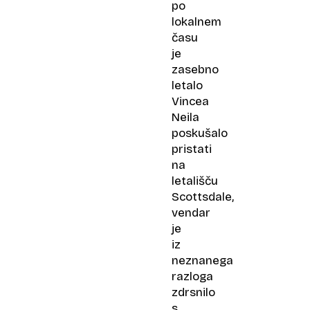
po
lokalnem
času
je
zasebno
letalo
Vincea
Neila
poskušalo
pristati
na
letališču
Scottsdale,
vendar
je
iz
neznanega
razloga
zdrsnilo
s