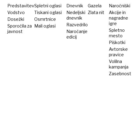
kopico
kršene
Predstavitev
Spletni oglasi
Dnevnik
Gazela
Naročniški
zveznikov
delavske
Vodstvo
Tiskani oglasi
Nedeljski
Zlata nit
Akcije in
dnevnik
nagradne
Dosežki
Osmrtnice
pravice
igre
Razvedrilo
Sporočila za
Mali oglasi
Spletno
javnost
Naročanje
mesto
edicij
Piškotki
Avtorske
pravice
Volilna
kampanja
Zasebnost