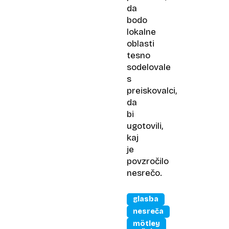
da
bodo
lokalne
oblasti
tesno
sodelovale
s
preiskovalci,
da
bi
ugotovili,
kaj
je
povzročilo
nesrečo.
glasba
nesreča
mötley