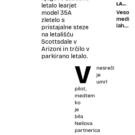
LAHKO
letalo learjet
Makedo
TEHNOL
Vesolj
model 35A
REŠI
medici
zletelo s
SVET?
lahko
pristajalne steze
pomag
na letališču
tudi
Scottsdale v
ljudem
Arizoni in trčilo v
z
parkirano letalo.
osteop
V
nesreči
je
umrl
pilot,
medtem
ko
je
bila
Neilova
partnerica