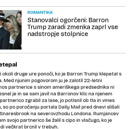
ROMANTIKA
Stanovalci ogorčeni: Barron
Trump zaradi zmenka zaprl vse
nadstropje stolpnice
retepal
ani okoli druge ure ponoči, ko je Barron Trump klepetal s
na. Med njunim pogovorom ju je zalotil 22-letni
nos partnerice s sinom ameriškega predsednika ni
besnel je in se sam javil na Barronov klic na njenem
partnerico zgrabil za lase, jo potisnil ob tla in vmes
a, so po poročanju portala Daily Mail pred dnevi slišali
u Snaresbrook na severovzhodu Londona. Rumjancev
 svojo partnerico še žalil s cipo in vlačugo, ko je
udi večkrat brcnil v trebuh.