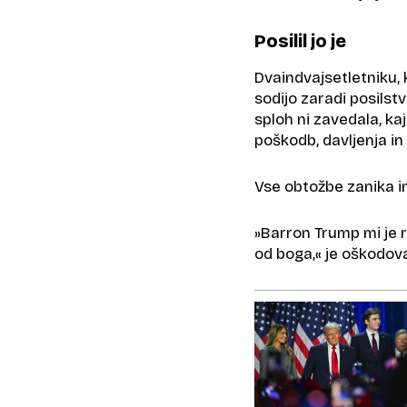
Posilil jo je
Dvaindvajsetletniku, 
sodijo zaradi posilst
sploh ni zavedala, ka
poškodb, davljenja in o
Vse obtožbe zanika in
»Barron Trump mi je re
od boga,« je oškodova