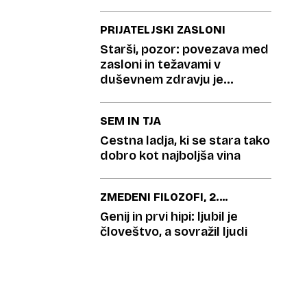
PRIJATELJSKI ZASLONI
Starši, pozor: povezava med
zasloni in težavami v
duševnem zdravju je
dvosmerna
SEM IN TJA
Cestna ladja, ki se stara tako
dobro kot najboljša vina
ZMEDENI FILOZOFI, 2.
DEL
Genij in prvi hipi: ljubil je
človeštvo, a sovražil ljudi