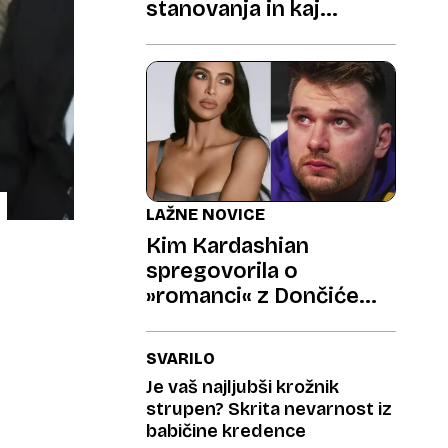
stanovanja in kaj
uporabljajo namesto
tega?
LAŽNE NOVICE
Kim Kardashian
spregovorila o
»romanci« z Dončićem
in tem, da se ne bo učila
»slovaščine«
SVARILO
Je vaš najljubši krožnik
strupen? Skrita nevarnost iz
babičine kredence