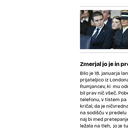
Zmerjal jo je in p
Bilo je 18. januarja l
prijateljico iz Londo
Rumjancev, ki mu od
bil prav nič všeč. Po
telefonu, v tistem pa 
kričal, da je ničvredn
na sodišču v predel
naj bi med pretepanjem
ležala na tleh, jo je t