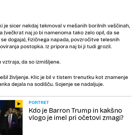
ki je sicer nekdaj tekmoval v mešanih borilnih veščinah,
va (večkrat naj jo bi namenoma tako zelo opil, da se
j se dogaja), fizičnega napada, povzročitve telesnih
viranja postopka. Iz pripora naj bi ji tudi grozil.
 vztraja, da so izmišljene.
šil življenje. Klic je bil v tistem trenutku kot znamenje
nka dejala na sodišču. Sojenje se nadaljuje.
PORTRET
Kdo je Barron Trump in kakšno
vlogo je imel pri očetovi zmagi?