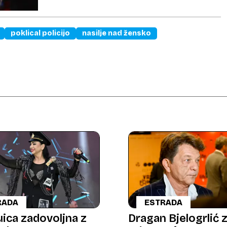
poklical policijo
nasilje nad žensko
RADA
ESTRADA
uica zadovoljna z
Dragan Bjelogrlić 