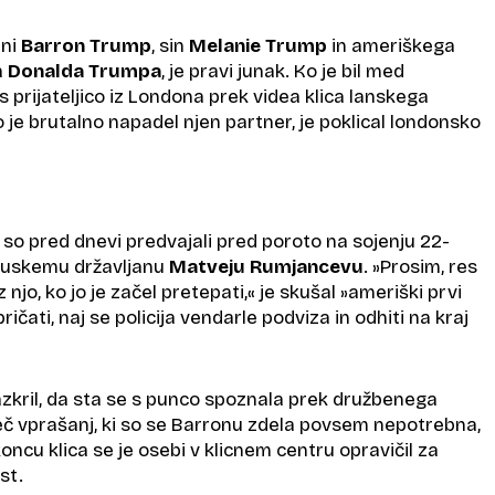
tni
Barron Trump
, sin
Melanie Trump
in ameriškega
a
Donalda Trumpa
, je pravi junak. Ko je bil med
prijateljico iz Londona prek videa klica lanskega
o je brutalno napadel njen partner, je poklical londonsko
so pred dnevi predvajali pred poroto na sojenju 22-
ruskemu državljanu
Matveju Rumjancevu
. »Prosim, res
z njo, ko jo je začel pretepati,« je skušal »ameriški prvi
ičati, naj se policija vendarle podviza in odhiti na kraj
azkril, da sta se s punco spoznala prek družbenega
eč vprašanj, ki so se Barronu zdela povsem nepotrebna,
koncu klica se je osebi v klicnem centru opravičil za
st.