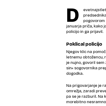
D
evetnajstle
predsednik
pogovorom s 
januarja priča, kako j
policijo in ga prijavil.
Poklical policijo
Njegov klic na pomoč 
letnemu obtožencu, 
je nujno, govoril sem 
sin« sogovornika prepr
dogodka.
Na prigovarjanje je r
omrežja, zaradi prev
pa se je razburil. Na 
morebitno nesramno