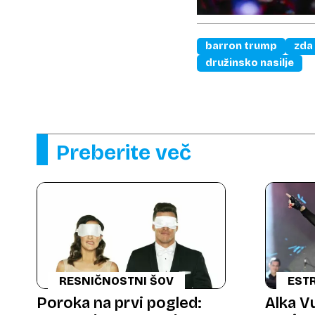
barron trump
zda
družinsko nasilje
Preberite več
RESNIČNOSTNI ŠOV
EST
Poroka na prvi pogled:
Alka V