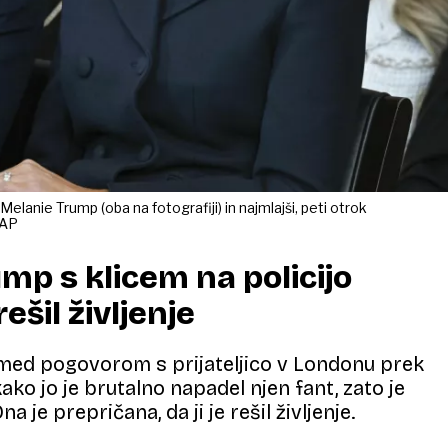
lanie Trump (oba na fotografiji) in najmlajši, peti otrok
 AP
mp s klicem na policijo
 rešil življenje
med pogovorom s prijateljico v Londonu prek
 kako jo je brutalno napadel njen fant, zato je
na je prepričana, da ji je rešil življenje.