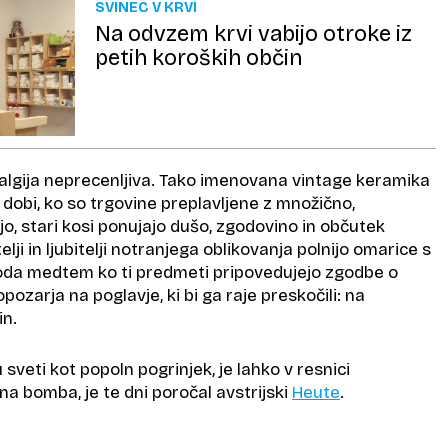
SVINEC V KRVI
Na odvzem krvi vabijo otroke iz
petih koroških občin
algija neprecenljiva. Tako imenovana vintage keramika
 dobi, ko so trgovine preplavljene z množično,
o, stari kosi ponujajo dušo, zgodovino in občutek
telji in ljubitelji notranjega oblikovanja polnijo omarice s
. Toda medtem ko ti predmeti pripovedujejo zgodbe o
pozarja na poglavje, ki bi ga raje preskočili: na
in.
sveti kot popoln pogrinjek, je lahko v resnici
a bomba, je te dni poročal avstrijski
Heute
.