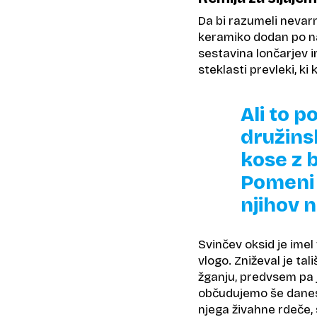
Da bi razumeli nevarn
keramiko dodan po nak
sestavina lončarjev i
steklasti prevleki, k
Ali to 
družins
kose z 
Pomeni 
njihov 
Svinčev oksid je imel 
vlogo. Zniževal je ta
žganju, predvsem pa je
občudujemo še danes.
njega živahne rdeče,