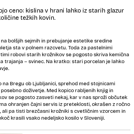
jo ceno: kislina v hrani lahko iz starih glazur
oličine težkih kovin.
na bolšjih sejmih in prebujanje estetike sredine
oletja sta v polnem razcvetu. Toda za pastelnimi
atimi robovi starih krožnikov se pogosto skriva kemična
a trajanja – svinec. Na kratko: stari porcelan je lahko
vje.
ro na Bregu ob Ljubljanici, sprehod med stojnicami
 posebno doživetje. Med kopico rabljenih knjig in
ov se pogosto zasveti nekaj, kar v nas sproži občutek
a ohranjen čajni servis iz preteklosti, okrašen z ročno
 ali pa tisti brezčasni krožniki s cvetličnim vzorcem in
koč krasili vsako nedeljsko kosilo v Sloveniji.