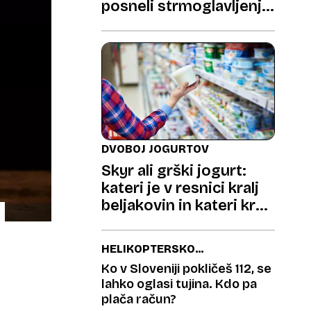
posneli strmoglavljenje
helikopterja
DVOBOJ JOGURTOV
Skyr ali grški jogurt:
kateri je v resnici kralj
beljakovin in kateri kralj
hujšanja?
HELIKOPTERSKO
REŠEVANJE
Ko v Sloveniji pokličeš 112, se
lahko oglasi tujina. Kdo pa
plača račun?