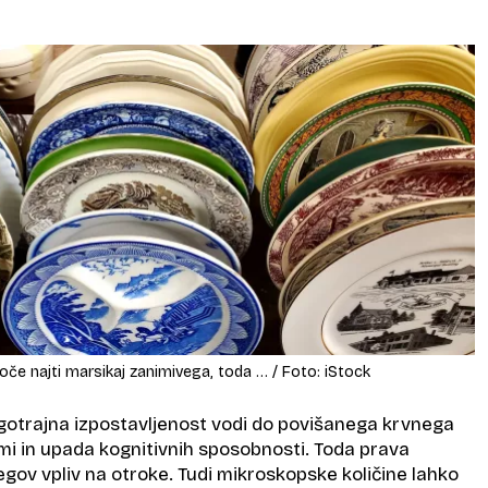
če najti marsikaj zanimivega, toda … / Foto: iStock
olgotrajna izpostavljenost vodi do povišanega krvnega
ami in upada kognitivnih sposobnosti. Toda prava
jegov vpliv na otroke. Tudi mikroskopske količine lahko