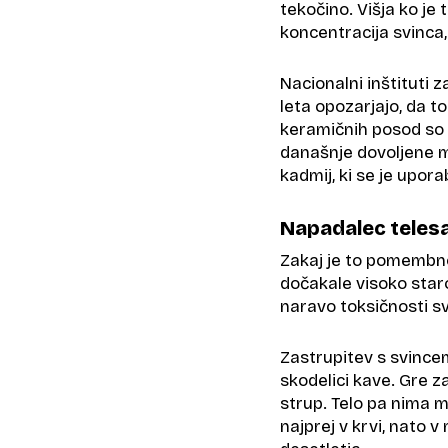
tekočino. Višja ko je 
koncentracija svinca, 
Nacionalni inštituti z
leta opozarjajo, da t
keramičnih posod so 
današnje dovoljene m
kadmij, ki se je upor
Napadalec teles
Zakaj je to pomembno,
dočakale visoko star
naravo toksičnosti sv
Zastrupitev s svincem
skodelici kave. Gre z
strup. Telo pa nima m
najprej v krvi, nato v