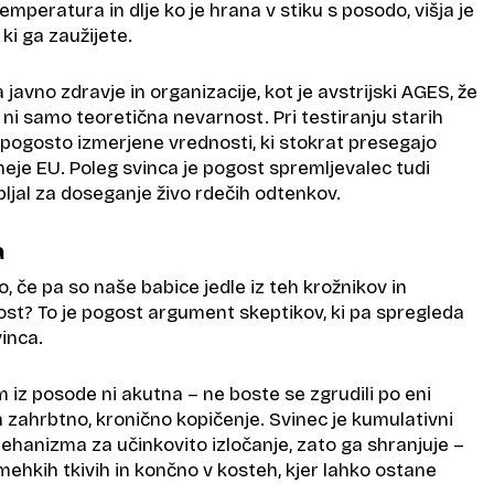
temperatura in dlje ko je hrana v stiku s posodo, višja je
ki ga zaužijete.
a javno zdravje in organizacije, kot je avstrijski AGES, že
o ni samo teoretična nevarnost. Pri testiranju starih
pogosto izmerjene vrednosti, ki stokrat presegajo
eje EU. Poleg svinca je pogost spremljevalec tudi
abljal za doseganje živo rdečih odtenkov.
a
 če pa so naše babice jedle iz teh krožnikov in
ost? To je pogost argument skeptikov, ki pa spregleda
inca.
 iz posode ni akutna – ne boste se zgrudili po eni
a zahrbtno, kronično kopičenje. Svinec je kumulativni
ehanizma za učinkovito izločanje, zato ga shranjuje –
 mehkih tkivih in končno v kosteh, kjer lahko ostane