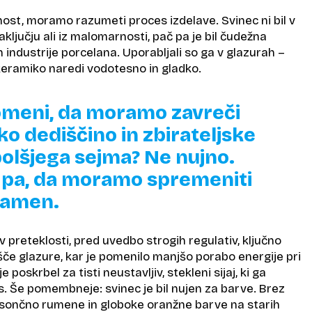
ost, moramo razumeti proces izdelave. Svinec ni bil v
ljučju ali iz malomarnosti, pač pa je bil čudežna
n industrije porcelana. Uporabljali so ga v glazurah –
i keramiko naredi vodotesno in gladko.
pomeni, da moramo zavreči
ko dediščino in zbirateljske
bolšjega sejma? Ne nujno.
pa, da moramo spremeniti
namen.
v preteklosti, pred uvedbo strogih regulativ, ključno
lišče glazure, kar je pomenilo manjšo porabo energije pri
 poskrbel za tisti neustavljiv, stekleni sijaj, ki ga
 Še pomembneje: svinec je bil nujen za barve. Brez
 sončno rumene in globoke oranžne barve na starih