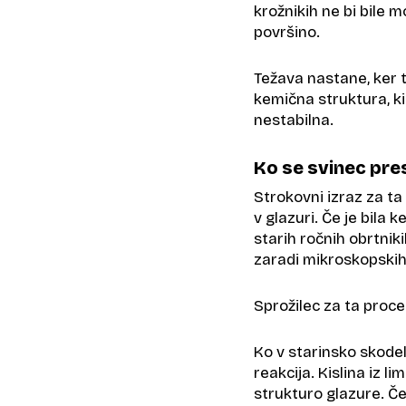
krožnikih ne bi bile m
površino.
Težava nastane, ker t
kemična struktura, k
nestabilna.
Ko se svinec pres
Strokovni izraz za ta
v glazuri. Če je bila 
starih ročnih obrtnik
zaradi mikroskopskih
Sprožilec za ta proces
Ko v starinsko skodel
reakcija. Kislina iz l
strukturo glazure. Če