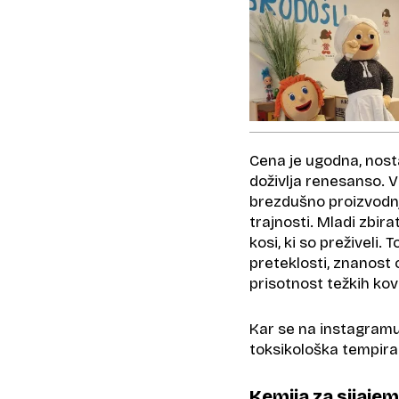
Cena je ugodna, nost
doživlja renesanso. V
brezdušno proizvodnj
trajnosti. Mladi zbira
kosi, ki so preživeli
preteklosti, znanost o
prisotnost težkih kov
Kar se na instagramu 
toksikološka tempiran
Kemija za sijajem