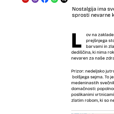
Nostalgija ima svo
sprosti nevarne k
L
ov na zaklade 
prejšnjega st
barvami in zl
dediščina, ki nima rok
nevaren za naše zdra
Prizor: nedeljsko jut
bolšjega sejma. To je
medeninastih svečnik
domačnosti: popolnom
poslikanimi vrtnicami,
zlatim robom, ki so ne