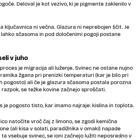
ogoče. Deloval je kot vezivo, ki je pigmente zaklenilo v
a ključavnica ni večna. Glazura ni neprebojen ščit. Je
i lahko sčasoma in pod določenimi pogoji postane
eli v juho
 proces je migracija ali luženje. Svinec ne ostane nujno
keramika žgana pri prenizki temperaturi (kar je bilo pri
ih pogosto) ali če je glazura sčasoma postala porozna
 razpok, se težke kovine začnejo sproščati.
 je pogosto tisto, kar imamo najraje: kislina in toplota.
ico natočite vroč čaj z limono, se zgodi kemična
imone (ali kisa v solati, paradižnika v omaki) napade
 ta vsebuje svinec, se ioni začnejo lužiti neposredno v