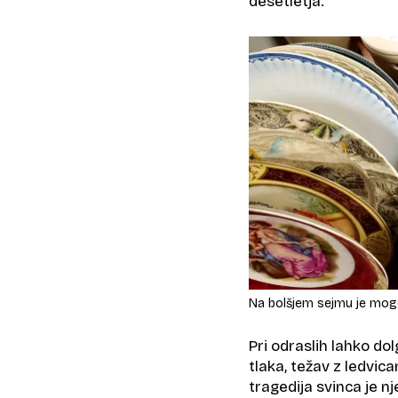
desetletja.
Na bolšjem sejmu je mogo
Pri odraslih lahko d
tlaka, težav z ledvic
tragedija svinca je n