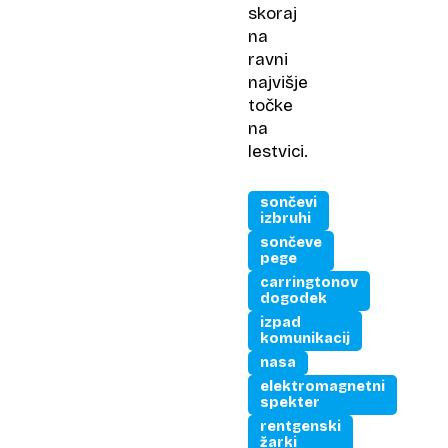
skoraj
na
ravni
najvišje
točke
na
lestvici.
sončevi
izbruhi
sončeve
pege
carringtonov
dogodek
izpad
komunikacij
nasa
elektromagnetni
spekter
rentgenski
žarki