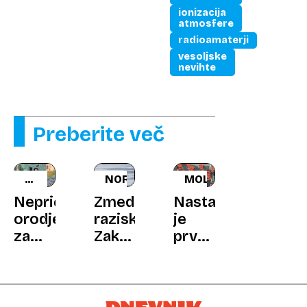
ionizacija
atmosfere
radioamaterji
vesoljske
nevihte
Preberite več
HONOR
NORVEŠKA
MOLTBOOK
MAGIC
Nepričakovano
Zmedeni
Nastalo
8
orodje
raziskovalci:
je
LITE
za
Zakaj
prvo
pripravo
so
družbeno
potice
severni
omrežje
medvedi
samo
vse
za