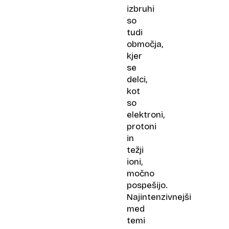
en
izbruhi
mesec
so
tudi
območja,
kjer
se
delci,
kot
so
elektroni,
protoni
in
težji
ioni,
močno
pospešijo.
Najintenzivnejši
med
temi