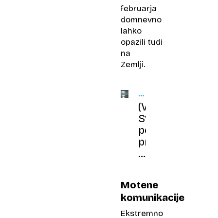
februarja
domnevno
lahko
opazili tudi
na
Zemlji.
NOVA
ZELANDIJA
(VIDEO)
Svetlobni
pojav
prestrašil
prebivalce:
»Prizor
kot
Motene
iz
komunikacije
znanstvenofant
filma«
Ekstremno