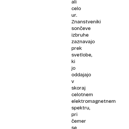
ali
celo
ur.
Znanstveniki
sončeve
izbruhe
zaznavajo
prek
svetlobe,
ki
jo
oddajajo
v
skoraj
celotnem
elektromagnetnem
spektru,
pri
čemer
se