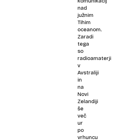
komunikacij
nad
južnim
Tihim
oceanom.
Zaradi
tega
so
radioamaterji
v
Avstraliji
in
na
Novi
Zelandiji
še
več
ur
po
vrhuncu