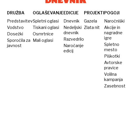
bolj
bote
debeli?
DRUŽBA
OGLAŠEVANJE
EDICIJE
PROJEKTI
POGOJI
Predstavitev
Spletni oglasi
Dnevnik
Gazela
Naročniški
Vodstvo
Tiskani oglasi
Nedeljski
Zlata nit
Akcije in
dnevnik
nagradne
Dosežki
Osmrtnice
igre
Razvedrilo
Sporočila za
Mali oglasi
Spletno
javnost
Naročanje
mesto
edicij
Piškotki
Avtorske
pravice
Volilna
kampanja
Zasebnost