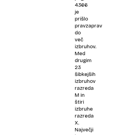
4366
je
prišlo
pravzaprav
do
več
izbruhov.
Med
drugim
23
šibkejših
izbruhov
razreda
M in
štiri
izbruhe
razreda
X.
Največji