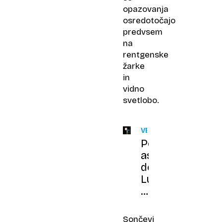
opazovanja
osredotočajo
predvsem
na
rentgenske
žarke
in
vidno
svetlobo.
VESOLJE
Polet
astronavtov
do
Lune
prestavljen
za
najmanj
Sončevi