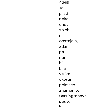
4366.
Ta
pred
nekaj
dnevi
sploh
ni
obstajala,
zdaj
pa
naj
bi
bila
velika
skoraj
polovico
znamenite
Carringtonove
pege,
ki