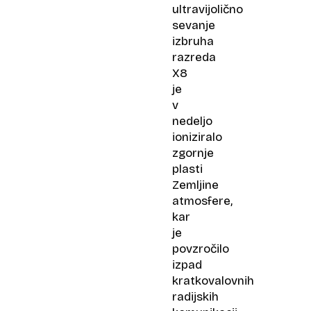
ultravijolično
sevanje
izbruha
razreda
X8
je
v
nedeljo
ioniziralo
zgornje
plasti
Zemljine
atmosfere,
kar
je
povzročilo
izpad
kratkovalovnih
radijskih