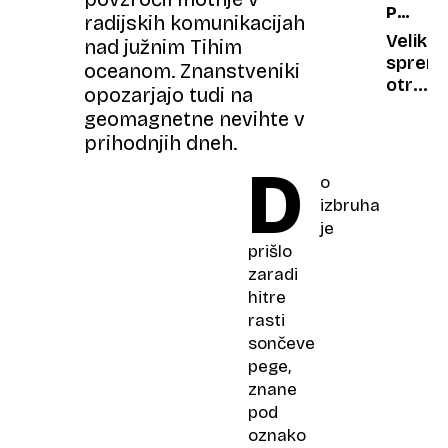
PRAVNI
presene
radijskih komunikacijah
LEKSIK
najdbo
Velika
nad južnim Tihim
na
sprem
oceanom. Znanstveniki
morsk
otroci
opozarjajo tudi na
dnu
po
geomagnetne nevihte v
novem
prihodnjih dneh.
niso
D
več
o
finanč
izbruha
odgovo
je
za
prišlo
starše
zaradi
hitre
rasti
sončeve
pege,
znane
pod
oznako