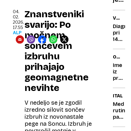
mogo
proda
Znanstveniki
04.
celo
02.
VRHUN
svoje
svarijo: Po
2026,
ŠPORT
Diagno
17.55
psa
pri
močnem
ALP
14
sončevem
letih
je ni
izbruhu
OPEL
ustavil
FRONT
prihajajo
Zala
Ime
Istenič
iz
geomagnetne
danes
pretekl
osvaja
za
nevihte
steze
avto
ITALIJA
in
sedanjo
V nedeljo se je zgodil
študir
korekt
Med
izredno silovit sončev
medici
uporab
rutins
izbruh iz novonastale
a
patrulj
premal
naletel
pege na Soncu. Izbruh je
čustve
na
povzročil motnje v