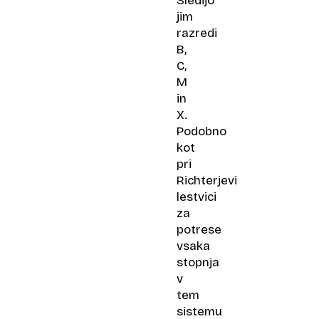
Sledijo
jim
razredi
B,
C,
M
in
X.
Podobno
kot
pri
Richterjevi
lestvici
za
potrese
vsaka
stopnja
v
tem
sistemu