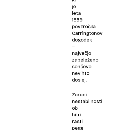
je
leta
1859
povzročila
Carringtonov
dogodek
–
največjo
zabeleženo
sončevo
nevihto
doslej.
Zaradi
nestabilnosti
ob
hitri
rasti
pege