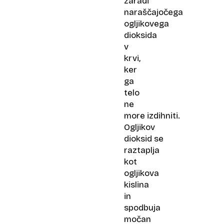
zaradi
naraščajočega
ogljikovega
dioksida
v
krvi,
ker
ga
telo
ne
more izdihniti.
Ogljikov
dioksid se
raztaplja
kot
ogljikova
kislina
in
spodbuja
močan