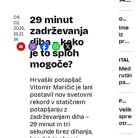
letih
je
29 minut
04.
OPEL
ni
02.
FRONT
Ime
zadrževanja
2026,
ustavi
16.21
iz
Zala
diha – kako
JK
pretekl
Isteni
za
je to sploh
dane
avto
ITALIJA
osvaj
mogoče?
sedanjo
steze
korekt
Med
uporab
rutins
in
Hrvaški potapljač
a
patrulj
študi
Vitomir Maričić je lani
premal
naletel
medic
postavil nov svetovni
čustve
na
PRAVNI
rekord v statičnem
presene
LEKSIK
potapljanju z
najdbo
Velika
na
zadrževanjem diha –
sprem
morsk
otroci
29 minut in tri
dnu
po
sekunde brez dihanja,
novem