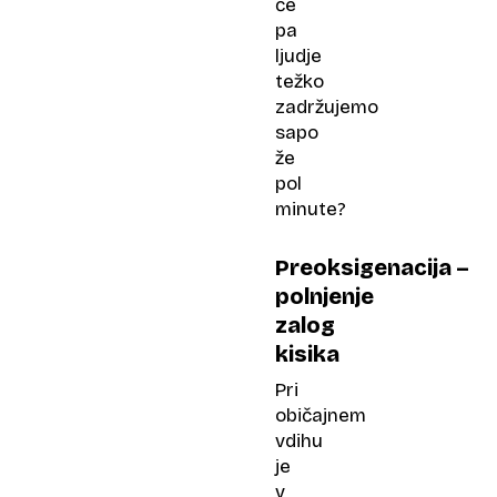
če
pa
ljudje
težko
zadržujemo
sapo
že
pol
minute?
Preoksigenacija –
polnjenje
zalog
kisika
Pri
običajnem
vdihu
je
v