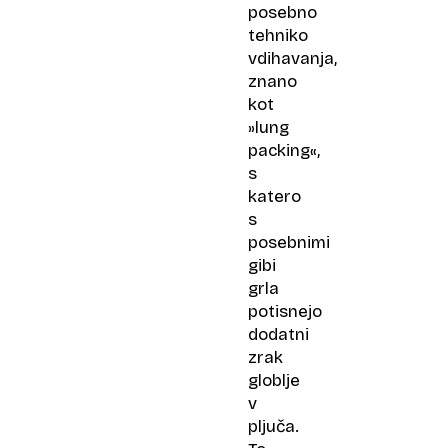
posebno
tehniko
vdihavanja,
znano
kot
»lung
packing«,
s
katero
s
posebnimi
gibi
grla
potisnejo
dodatni
zrak
globlje
v
pljuča.