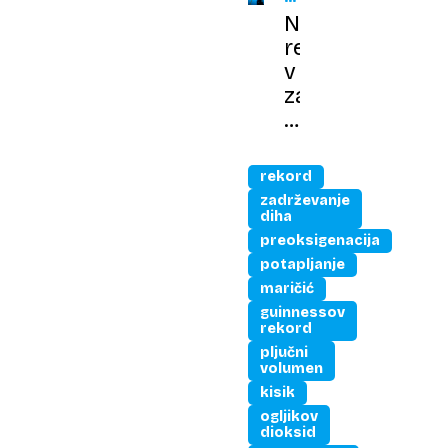
REKORD
Nov
rekord
v
zadrževanju
sape.
Hrvat
pod
rekord
vodo
zadrževanje
zdržal
diha
več
preoksigenacija
kot
potapljanje
29
maričić
minut
guinnessov
rekord
pljučni
volumen
kisik
ogljikov
dioksid