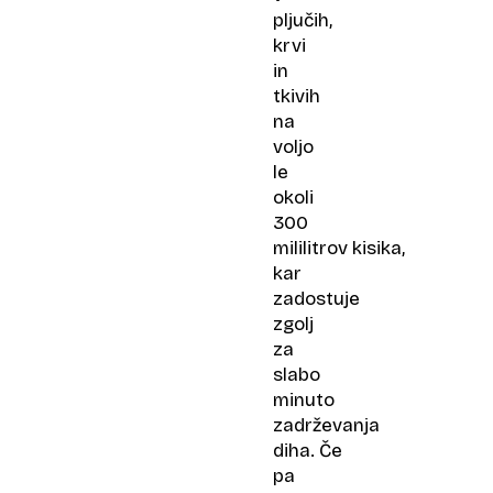
pljučih,
krvi
in
tkivih
na
voljo
le
okoli
300
mililitrov kisika,
kar
zadostuje
zgolj
za
slabo
minuto
zadrževanja
diha. Če
pa