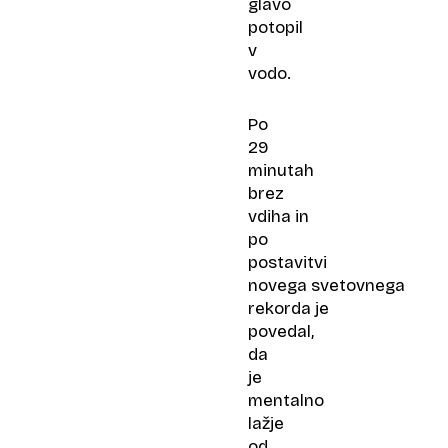
glavo
potopil
v
vodo.
Po
29
minutah
brez
vdiha in
po
postavitvi
novega svetovnega
rekorda je
povedal,
da
je
mentalno
lažje
od