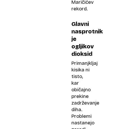
Maričićev
rekord.
Glavni
nasprotnik
je
ogljikov
dioksid
Primanjkljaj
kisika ni
tisto,
kar
običajno
prekine
zadrževanje
diha.
Problemi
nastanejo