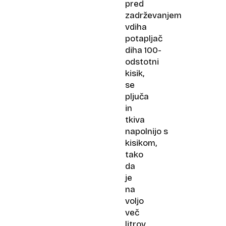
pred
zadrževanjem
vdiha
potapljač
diha 100-
odstotni
kisik,
se
pljuča
in
tkiva
napolnijo s
kisikom,
tako
da
je
na
voljo
več
litrov