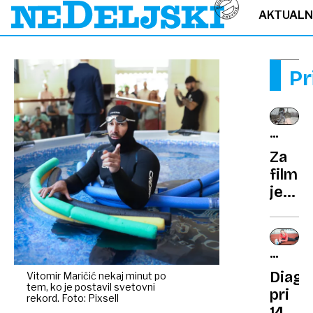
AKTUAL
Pr
ZGODO
V
Za
FILMU
film
je
proda
celo
svoje
VRHUN
psa
ŠPORT
Diagn
Vitomir Maričić nekaj minut po
tem, ko je postavil svetovni
pri
rekord. Foto: Pixsell
14