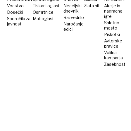
bobnajo
Vodstvo
Tiskani oglasi
Nedeljski
Zlata nit
Akcije in
dnevnik
nagradne
Dosežki
Osmrtnice
z
igre
Razvedrilo
Sporočila za
Mali oglasi
istimi
Spletno
javnost
Naročanje
rokami
mesto
edicij
Piškotki
Avtorske
pravice
Volilna
kampanja
Zasebnost