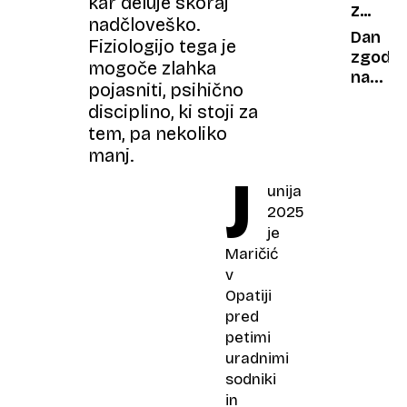
kar deluje skoraj
ZGODIL
niso
nadčloveško.
SE
več
Dan
Fiziologijo tega je
JE
finanč
zgodov
mogoče zlahka
odgovo
napake
pojasniti, psihično
za
Ko
disciplino, ki stoji za
starše
veliki
tem, pa nekoliko
trije
manj.
razdeli
J
svet
unija
in
2025
Evropo
je
Maričić
v
Opatiji
pred
petimi
uradnimi
sodniki
in