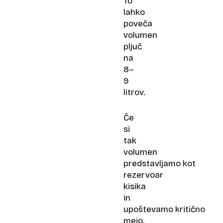
To
lahko
poveča
volumen
pljuč
na
8–
9
litrov.
Če
si
tak
volumen
predstavljamo kot
rezervoar
kisika
in
upoštevamo kritično
mejo,