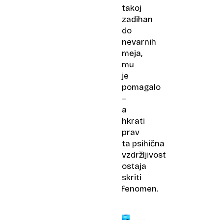
takoj
zadihan
do
nevarnih
meja,
mu
je
pomagalo
–
a
hkrati
prav
ta psihična
vzdržljivost
ostaja
skriti
fenomen.
GUINNESSOV