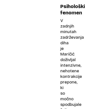
Psihološki
fenomen
V
zadnjih
minutah
zadrževanja
diha
je
Maričić
doživljal
intenzivne,
nehotene
kontrakcije
prepone,
ki
so
močno
spodbujale