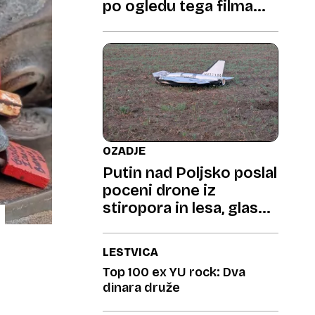
po ogledu tega filma
takoj postal boljševik«
OZADJE
Putin nad Poljsko poslal
poceni drone iz
stiropora in lesa, glasne
kot moped
LESTVICA
Top 100 ex YU rock: Dva
dinara druže