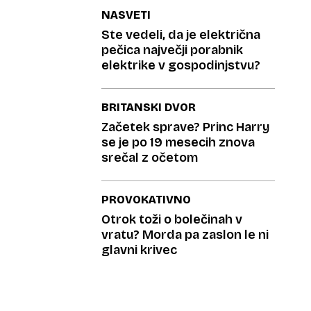
NASVETI
Ste vedeli, da je električna
pečica največji porabnik
elektrike v gospodinjstvu?
BRITANSKI DVOR
Začetek sprave? Princ Harry
se je po 19 mesecih znova
srečal z očetom
PROVOKATIVNO
Otrok toži o bolečinah v
vratu? Morda pa zaslon le ni
glavni krivec