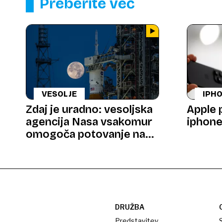
Preberite več
VESOLJE
IPHO
Zdaj je uradno: vesoljska
Apple 
agencija Nasa vsakomur
iphone
omogoča potovanje na
Luno
DRUŽBA
Predstavitev
S