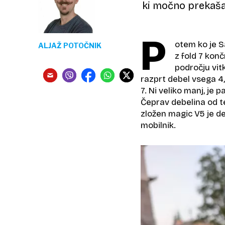
ki močno prekaša
P
otem ko je 
ALJAŽ POTOČNIK
z fold 7 kon
področju vit
razprt debel vsega 4,
7. Ni veliko manj, je 
Čeprav debelina od te
zložen magic V5 je de
mobilnik.