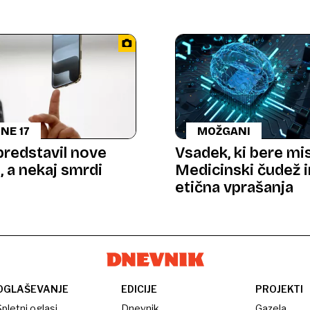
NE 17
MOŽGANI
predstavil nove
Vsadek, ki bere mis
, a nekaj smrdi
Medicinski čudež 
etična vprašanja
OGLAŠEVANJE
EDICIJE
PROJEKTI
pletni oglasi
Dnevnik
Gazela