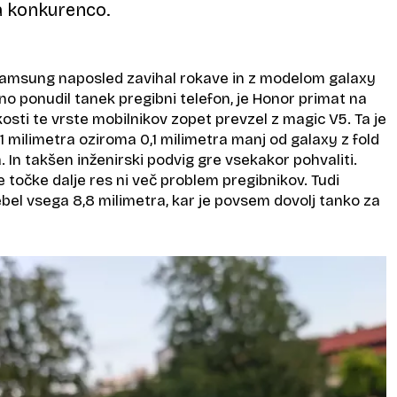
 konkurenco.
Samsung naposled zavihal rokave in z modelom galaxy
čno ponudil tanek pregibni telefon, je Honor primat na
kosti te vrste mobilnikov zopet prevzel z magic V5. Ta je
1 milimetra oziroma 0,1 milimetra manj od galaxy z fold
pa. In takšen inženirski podvig gre vsekakor pohvaliti.
 točke dalje res ni več problem pregibnikov. Tudi
bel vsega 8,8 milimetra, kar je povsem dovolj tanko za