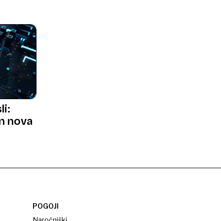
li:
in nova
POGOJI
Naročniški