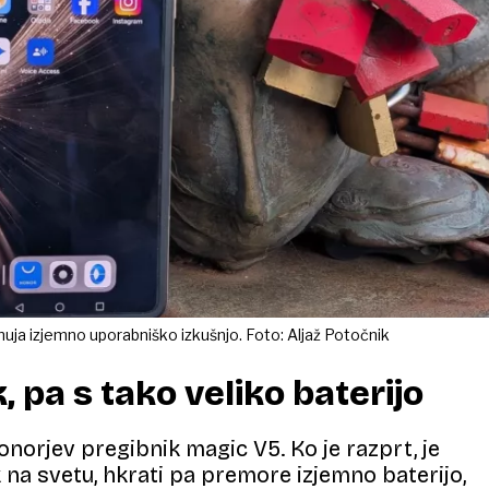
uja izjemno uporabniško izkušnjo. Foto: Aljaž Potočnik
 pa s tako veliko baterijo
onorjev pregibnik magic V5. Ko je razprt, je
k na svetu, hkrati pa premore izjemno baterijo,