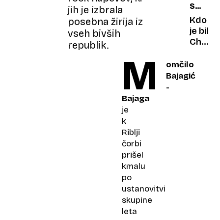
SMRT
–
prvi
jih je izbrala
NA
vodo
znaki
Kdo
posebna žirija iz
ODRU
staros
je bil
vseh bivših
izgube
Charlie
republik.
sluha
Kirk,
M
glas
omčilo
ameriš
Bajagić
desnic
-
ki je
Bajaga
postal
je
žrtev
k
atenta
Riblji
čorbi
prišel
kmalu
po
ustanovitvi
skupine
leta