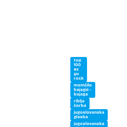
top
100
ex
yu
rock
momčilo
bajagić -
bajaga
riblja
čorba
jugoslovanska
glasba
jugoslovanska