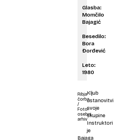
Glasba:
Momčilo
Bajagić
Besedilo:
Bora
Đorđević
Leto:
1980
Kljub
Ribja
čorba
ustanovitvi
/
svoje
Foto:
osebni
skupine
arhiv
Instruktori
je
Bajaga