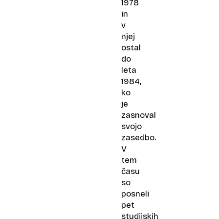
1978
in
v
njej
ostal
do
leta
1984,
ko
je
zasnoval
svojo
zasedbo.
V
tem
času
so
posneli
pet
studijskih