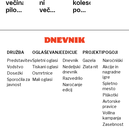
večina
ni
kolesom
pilotov
več
po
si
najbogatejši
Hrvaški:
med
na
Od
poletom
svetu
istrskih
privošči
vinogradov
dremež
prek
slavonskih
DRUŽBA
OGLAŠEVANJE
EDICIJE
PROJEKTI
POGOJI
ravnic
Predstavitev
Spletni oglasi
Dnevnik
Gazela
Naročniški
Vodstvo
Tiskani oglasi
Nedeljski
Zlata nit
Akcije in
dnevnik
nagradne
Dosežki
Osmrtnice
igre
Razvedrilo
Sporočila za
Mali oglasi
Spletno
javnost
Naročanje
mesto
edicij
Piškotki
Avtorske
pravice
Volilna
kampanja
Zasebnost