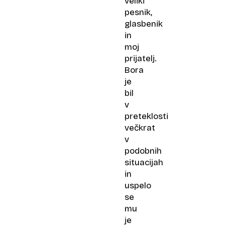
veliki
pesnik,
glasbenik
in
moj
prijatelj.
Bora
je
bil
v
preteklosti
večkrat
v
podobnih
situacijah
in
uspelo
se
mu
je