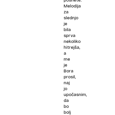
posnete.
Melodija
za
slednjo
je
bila
sprva
nekoliko
hitrejša,
a
me
je
Bora
prosil,
naj
jo
upočasnim,
da
bo
bolj