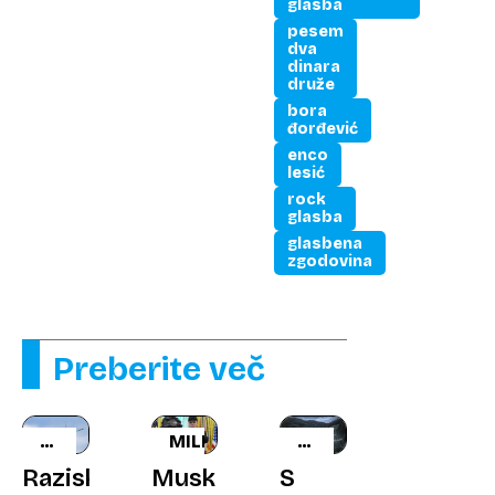
glasba
pesem
dva
dinara
druže
bora
đorđević
enco
lesić
rock
glasba
glasbena
zgodovina
Preberite več
LETALSKI
MILIJARDERJI
KOLESARSKI
PROMET
IZLET
Raziskava:
Musk
S