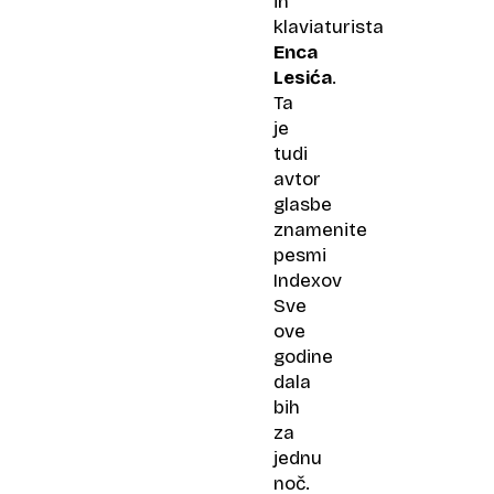
in
klaviaturista
Enca
Lesića
.
Ta
je
tudi
avtor
glasbe
znamenite
pesmi
Indexov
Sve
ove
godine
dala
bih
za
jednu
noč
.