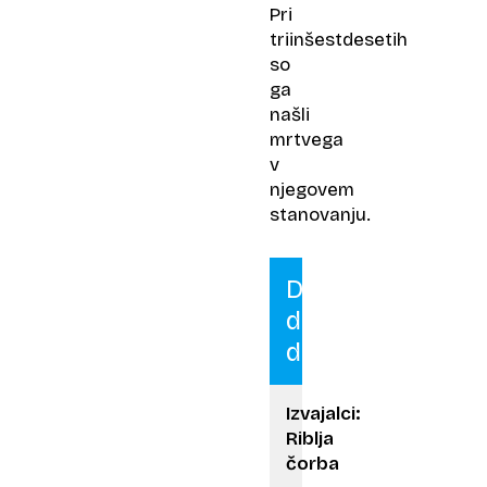
Pri
triinšestdesetih
so
ga
našli
mrtvega
v
njegovem
stanovanju.
Dva
dinara
druže
Izvajalci:
Riblja
čorba