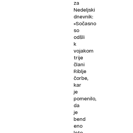
za
Nedeljski
dnevnik:
»Sočasno
so
odšli
k
vojakom
trije
člani
Riblje
čorbe,
kar
je
pomenilo,
da
je
bend
eno
leto