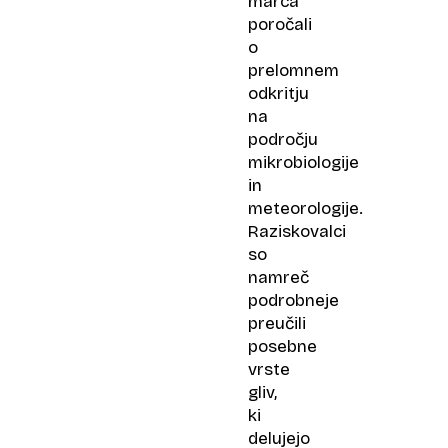
marca
poročali
o
prelomnem
odkritju
na
področju
mikrobiologije
in
meteorologije.
Raziskovalci
so
namreč
podrobneje
preučili
posebne
vrste
gliv,
ki
delujejo