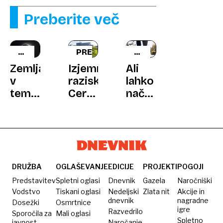
Preberite več
SPEKTAKEL
PREIZKUS
NOVA
NA
RAZISKAVA
Zemlja
Izjemno:
Ali
NEBU
v
raziskovalci
lahko
temi:
Cerna
način
Pred
prvič
hoje
nami
v
izraža
sta
zgodovini
naše
kar
prepeljali
počutje?
dva
antimaterijo
Rezultati
sončna
s
so
DRUŽBA
OGLAŠEVANJE
EDICIJE
PROJEKTI
POGOJI
mrka
tovornjakom
presenetili
Predstavitev
Spletni oglasi
Dnevnik
Gazela
Naročniški
stoletja,
znanstvenike
Vodstvo
Tiskani oglasi
Nedeljski
Zlata nit
Akcije in
dnevnik
nagradne
Dosežki
Osmrtnice
ki ju
igre
Razvedrilo
Sporočila za
Mali oglasi
ne
Spletno
javnost
Naročanje