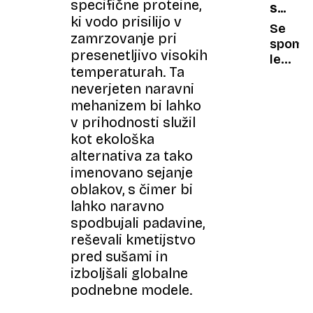
specifične proteine,
SEM
se v
ki vodo prisilijo v
IN
mikrogr
Se
zamrzovanje pri
TJA
»izgubi
spomni
presenetljivo visokih
legend
temperaturah. Ta
»bolhc
neverjeten naravni
Danes
mehanizem bi lahko
doseg
vrtogl
v prihodnosti služil
cene
kot ekološka
alternativa za tako
imenovano sejanje
oblakov, s čimer bi
lahko naravno
spodbujali padavine,
reševali kmetijstvo
pred sušami in
izboljšali globalne
podnebne modele.