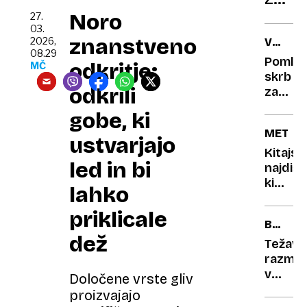
zani
Noro
27.
03.
le
znanstveno
2026,
VODA
ljubez
08.29
IN
Pomla
odkritje:
Plest
MČ
KAMEN
skrb
dobil
odkrili
za
25
sloven
gobe, ki
šivov,
vodne
METEO
imam
vire
ustvarjajo
himn
Kitajsk
led in bi
najdišč
benci
ki
lahko
presen
Skrivn
priklicale
BREZ
železni
dež
TEŽNOS
predm
Težavn
iz
razmno
vesolja
v
Določene vrste gliv
vesolju
proizvajajo
sperm