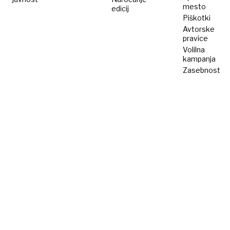
smete
mesto
edicij
Piškotki
zamuditi
Avtorske
pravice
Volilna
kampanja
Zasebnost