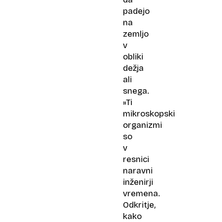
padejo
na
zemljo
v
obliki
dežja
ali
snega.
»Ti
mikroskopski
organizmi
so
v
resnici
naravni
inženirji
vremena.
Odkritje,
kako