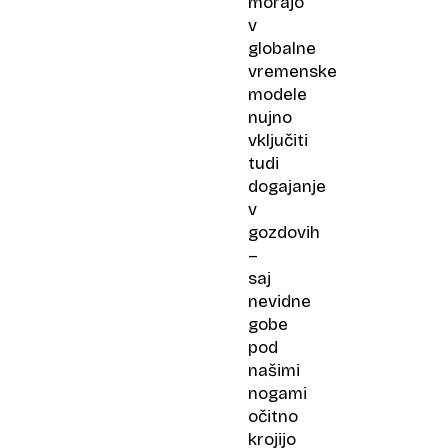
morajo
v
globalne
vremenske
modele
nujno
vključiti
tudi
dogajanje
v
gozdovih
–
saj
nevidne
gobe
pod
našimi
nogami
očitno
krojijo