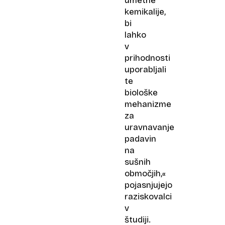
umetne
kemikalije,
bi
lahko
v
prihodnosti
uporabljali
te
biološke
mehanizme
za
uravnavanje
padavin
na
sušnih
območjih,«
pojasnjujejo
raziskovalci
v
študiji.