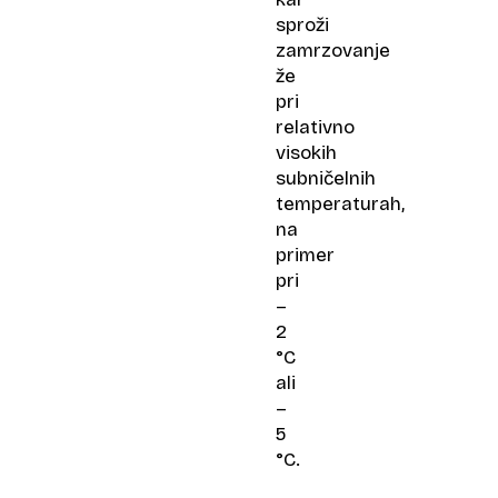
sproži
zamrzovanje
že
pri
relativno
visokih
subničelnih
temperaturah,
na
primer
pri
–
2
°C
ali
–
5
°C.