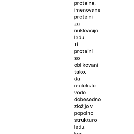
proteine,
imenovane
proteini
za
nukleacijo
ledu.
Ti
proteini
so
oblikovani
tako,
da
molekule
vode
dobesedno
zložijo v
popolno
strukturo
ledu,
kar