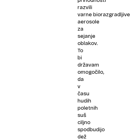
prihodnosti
razvili
varne biorazgradljive
aerosole
za
sejanje
oblakov.
To
bi
državam
omogočilo,
da
v
času
hudih
poletnih
suš
ciljno
spodbudijo
dež