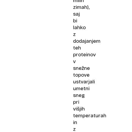
milih
zimah),
saj
bi
lahko
z
dodajanjem
teh
proteinov
v
snežne
topove
ustvarjali
umetni
sneg
pri
višjih
temperaturah
in
z