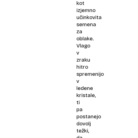
kot
izjemno
učinkovita
semena
za
oblake.
Vlago
v
zraku
hitro
spremenijo
v
ledene
kristale,
ti
pa
postanejo
dovolj
težki,
da