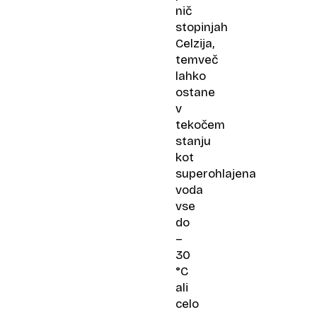
nič
stopinjah
Celzija,
temveč
lahko
ostane
v
tekočem
stanju
kot
superohlajena
voda
vse
do
–
30
°C
ali
celo