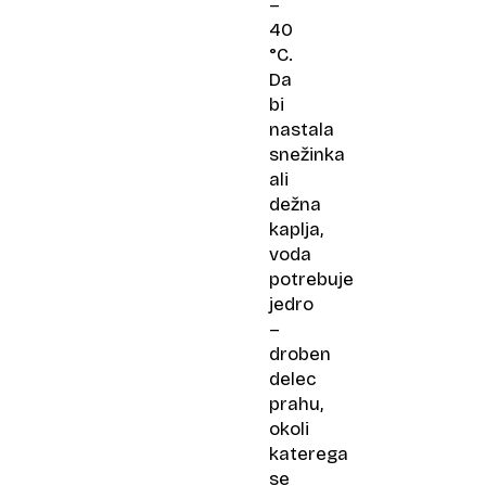
–
40
°C.
Da
bi
nastala
snežinka
ali
dežna
kaplja,
voda
potrebuje
jedro
–
droben
delec
prahu,
okoli
katerega
se