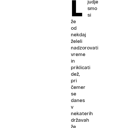
L
judje
smo
si
že
od
nekdaj
želeli
nadzorovati
vreme
in
priklicati
dež,
pri
čemer
se
danes
v
nekaterih
državah
že