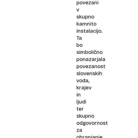
povezani
v
skupno
kamnito
instalacijo.
Ta
bo
simbolično
ponazarjala
povezanost
slovenskih
voda,
krajev
in
ljudi
ter
skupno
odgovornost
za
ohranjanje