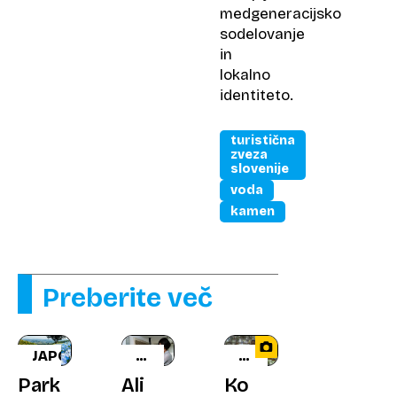
medgeneracijsko
sodelovanje
in
lokalno
identiteto.
turistična
zveza
slovenije
voda
kamen
Preberite več
JAPONSKA
VEČNA
SOVE
DILEMA
V
Park
Ali
Ko
NAŠIH