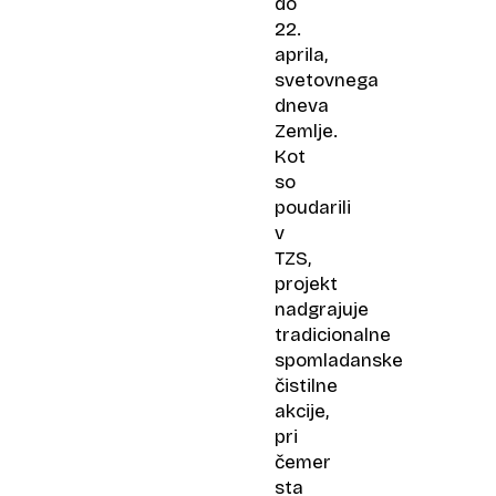
do
22.
aprila,
svetovnega
dneva
Zemlje.
Kot
so
poudarili
v
TZS,
projekt
nadgrajuje
tradicionalne
spomladanske
čistilne
akcije,
pri
čemer
sta