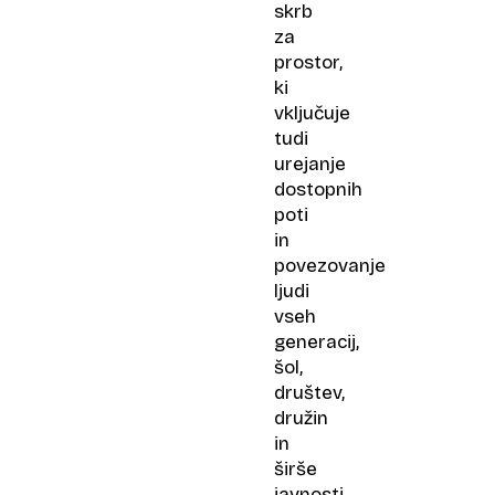
skrb
za
prostor,
ki
vključuje
tudi
urejanje
dostopnih
poti
in
povezovanje
ljudi
vseh
generacij,
šol,
društev,
družin
in
širše
javnosti,