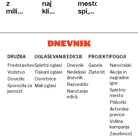
z
naj
mesto
GOZDOVIH
milijoni
klima
spi,
cvetov
deluje
se v
navdušuje
ves
gozdovih
vse
dan?
Krima
leto
Strokovnjaki
začne
imajo
skrivnostni
jasen
ples
DRUŽBA
OGLAŠEVANJE
EDICIJE
PROJEKTI
POGOJI
odgovor
sov
Predstavitev
Spletni oglasi
Dnevnik
Gazela
Naročniški
Vodstvo
Tiskani oglasi
Nedeljski
Zlata nit
Akcije in
dnevnik
nagradne
Dosežki
Osmrtnice
igre
Razvedrilo
Sporočila za
Mali oglasi
Spletno
javnost
Naročanje
mesto
edicij
Piškotki
Avtorske
pravice
Volilna
kampanja
Zasebnost