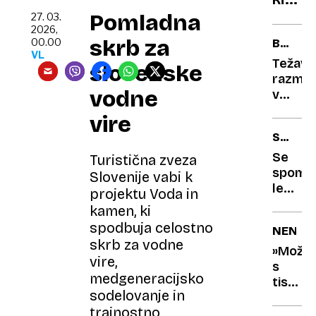
šivov,
prese
Pomladna
imam
27. 03.
2026,
Skriv
himn
skrb za
00.00
BREZ
želez
benci
VL
TEŽNOS
Težavn
slovenske
pred
razmno
iz
vodne
v
vesol
vesolju
vire
sperm
SEM
se v
IN
mikrogr
Se
Turistična zveza
TJA
»izgubi
spomni
Slovenije vabi k
legend
projektu Voda in
»bolhc
kamen, ki
Danes
spodbuja celostno
NENAV
doseg
skrb za vodne
vrtogl
»Mož
vire,
cene
s
medgeneracijsko
tisoč
sodelovanje in
otroki«
trajnostno
kaj