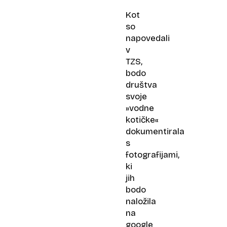
Kot
so
napovedali
v
TZS,
bodo
društva
svoje
»vodne
kotičke«
dokumentirala
s
fotografijami,
ki
jih
bodo
naložila
na
google