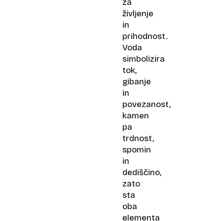
za
življenje
in
prihodnost.
Voda
simbolizira
tok,
gibanje
in
povezanost,
kamen
pa
trdnost,
spomin
in
dediščino,
zato
sta
oba
elementa