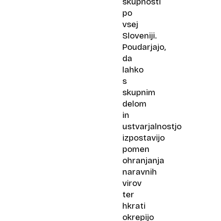
skupnosti
po
vsej
Sloveniji.
Poudarjajo,
da
lahko
s
skupnim
delom
in
ustvarjalnostjo
izpostavijo
pomen
ohranjanja
naravnih
virov
ter
hkrati
okrepijo