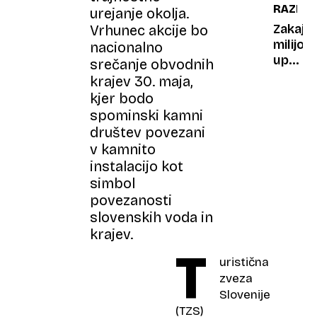
RAZISK
urejanje okolja.
se
zgodi,
Zakaj
Vrhunec akcije bo
ko
milijoni
nacionalno
darova
upokoj
srečanje obvodnih
semen
igrajo
krajev 30. maja,
presto
videoi
kjer bodo
vse
spominski kamni
meje?
društev povezani
v kamnito
instalacijo kot
simbol
povezanosti
slovenskih voda in
krajev.
T
uristična
zveza
Slovenije
(TZS)