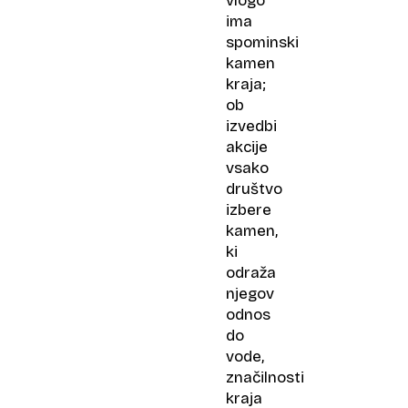
vlogo
ima
spominski
kamen
kraja;
ob
izvedbi
akcije
vsako
društvo
izbere
kamen,
ki
odraža
njegov
odnos
do
vode,
značilnosti
kraja