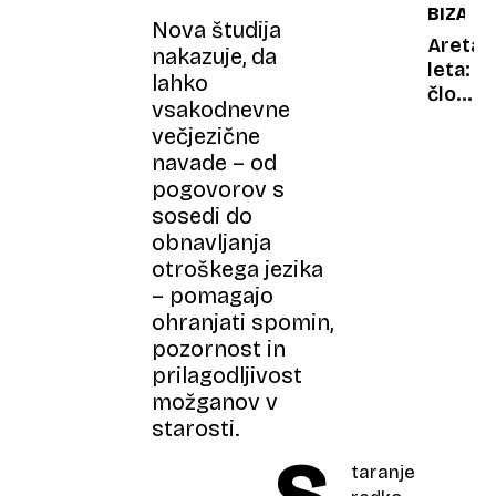
BIZAR
dlake
tablico
Nova študija
Aretaci
nakazuje, da
leta:
lahko
človek
vsakodnevne
z
večjezične
idejo
navade – od
in
pogovorov s
pes
sosedi do
z
nadnar
obnavljanja
sposob
otroškega jezika
– pomagajo
ohranjati spomin,
pozornost in
prilagodljivost
možganov v
starosti.
taranje