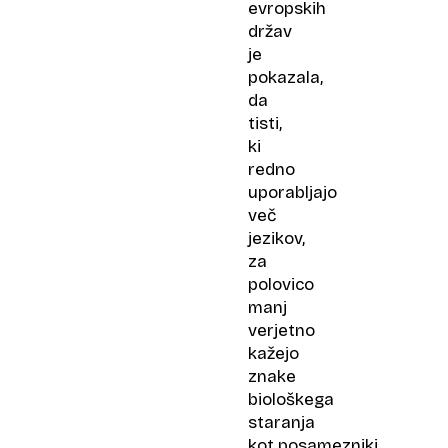
evropskih
držav
je
pokazala,
da
tisti,
ki
redno
uporabljajo
več
jezikov,
za
polovico
manj
verjetno
kažejo
znake
biološkega
staranja
kot posamezniki,