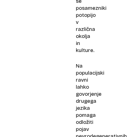
se
posamezniki
potopijo
v
različna
okolja
in
kulture.
Na
populacijski
ravni
lahko
govorjenje
drugega
jezika
pomaga
odložiti
pojav
nevrodegenerativnih