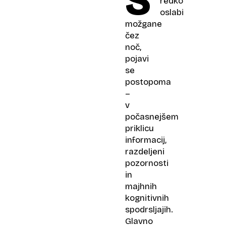
S
redko
oslabi
možgane
čez
noč,
pojavi
se
postopoma
–
v
počasnejšem
priklicu
informacij,
razdeljeni
pozornosti
in
majhnih
kognitivnih
spodrsljajih.
Glavno