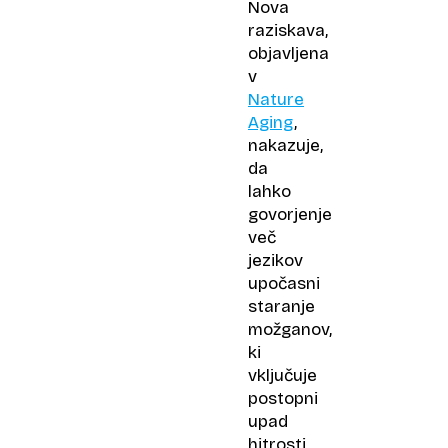
Nova
raziskava,
objavljena
v
Nature
Aging
,
nakazuje,
da
lahko
govorjenje
več
jezikov
upočasni
staranje
možganov,
ki
vključuje
postopni
upad
hitrosti