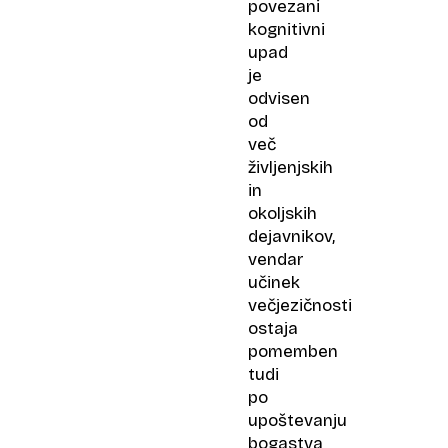
povezani
kognitivni
upad
je
odvisen
od
več
življenjskih
in
okoljskih
dejavnikov,
vendar
učinek
večjezičnosti
ostaja
pomemben
tudi
po
upoštevanju
bogastva