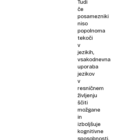
Tudi
če
posamezniki
niso
popolnoma
tekoči
v
jezikih,
vsakodnevna
uporaba
jezikov
v
resničnem
življenju
ščiti
možgane
in
izboljšuje
kognitivne
sposobnosti,