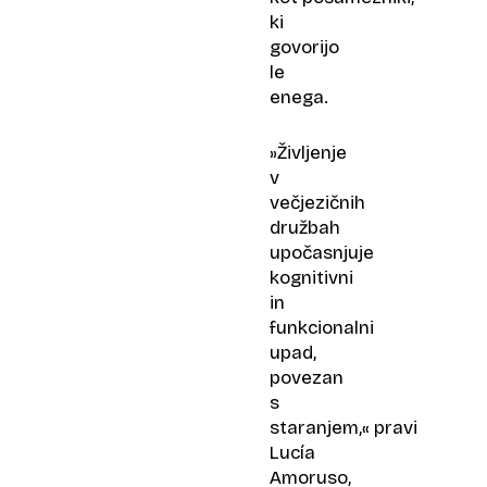
ki
govorijo
le
enega.
»Življenje
v
večjezičnih
družbah
upočasnjuje
kognitivni
in
funkcionalni
upad,
povezan
s
staranjem,« pravi
Lucía
Amoruso,