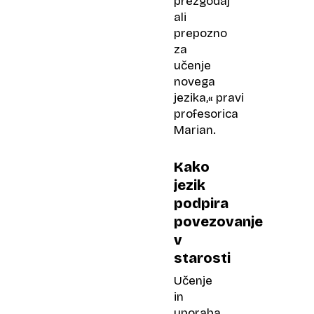
prezgodaj
ali
prepozno
za
učenje
novega
jezika,« pravi
profesorica
Marian.
Kako
jezik
podpira
povezovanje
v
starosti
Učenje
in
uporaba