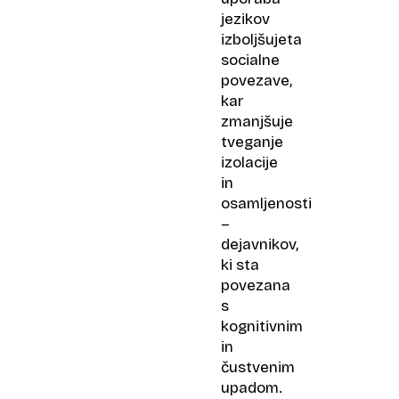
jezikov
izboljšujeta
socialne
povezave,
kar
zmanjšuje
tveganje
izolacije
in
osamljenosti
–
dejavnikov,
ki sta
povezana
s
kognitivnim
in
čustvenim
upadom.