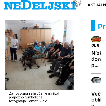
AKTUAL
Pr
OLJKE
Nizki
donos
podhr
strok
in
nego
ZDRAVN
priho
OB
Več
Za novo znanje in učenje ni nikoli
je
18H
prepozno. Simbolična
oblik
čas
fotografija: Tomaž Skale
pomoč