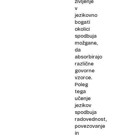
življenje
v
jezikovno
bogati
okolici
spodbuja
možgane,
da
absorbirajo
različne
govorne
vzorce.
Poleg
tega
učenje
jezikov
spodbuja
radovednost,
povezovanje
in