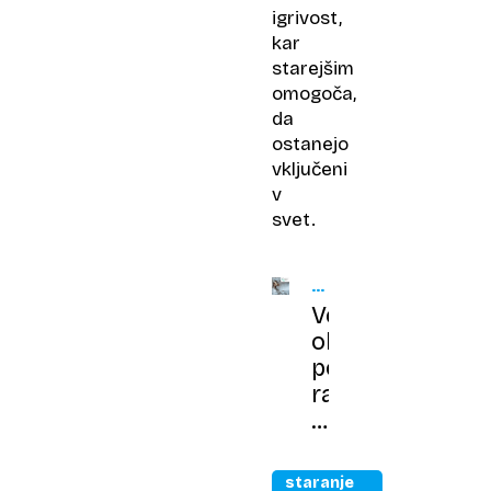
igrivost,
kar
starejšim
omogoča,
da
ostanejo
vključeni
v
svet.
ZDRAVNIK
OB
Več
18H
oblik
pomoči:
razumevanje
trdovratne
depresije
staranje