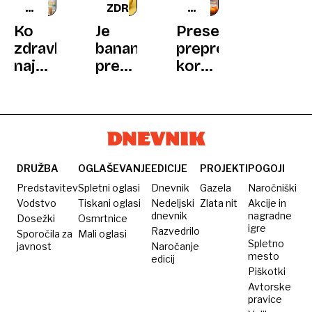
ZDRAVNIK
ZDRAVJE
ZDRAVNIKOV
OB
NASVET
Ko
Je
Presenetljivo
18H
zdravljenje
banana
preprosti
najprej
premalo
koraki
ne
ali
za
deluje:
preveč
naravno
trdovratna
zrela?
pomoč
depresija
pri
nižanju
krvnega
DRUŽBA
OGLAŠEVANJE
EDICIJE
PROJEKTI
POGOJI
tlaka
Predstavitev
Spletni oglasi
Dnevnik
Gazela
Naročniški
Vodstvo
Tiskani oglasi
Nedeljski
Zlata nit
Akcije in
dnevnik
nagradne
Dosežki
Osmrtnice
igre
Razvedrilo
Sporočila za
Mali oglasi
Spletno
javnost
Naročanje
mesto
edicij
Piškotki
Avtorske
pravice