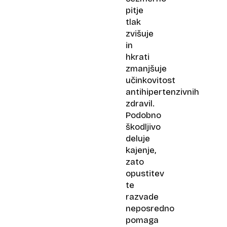
pitje
tlak
zvišuje
in
hkrati
zmanjšuje
učinkovitost
antihipertenzivnih
zdravil.
Podobno
škodljivo
deluje
kajenje,
zato
opustitev
te
razvade
neposredno
pomaga