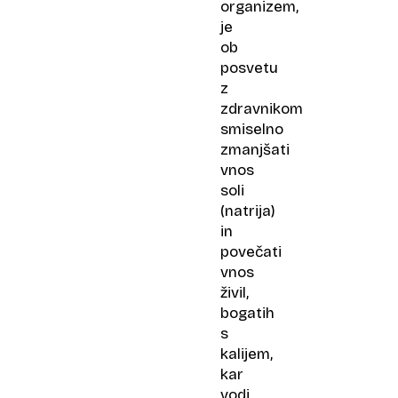
organizem,
je
ob
posvetu
z
zdravnikom
smiselno
zmanjšati
vnos
soli
(natrija)
in
povečati
vnos
živil,
bogatih
s
kalijem,
kar
vodi