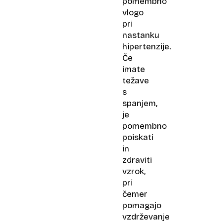
pomembno
vlogo
pri
nastanku
hipertenzije.
Če
imate
težave
s
spanjem,
je
pomembno
poiskati
in
zdraviti
vzrok,
pri
čemer
pomagajo
vzdrževanje