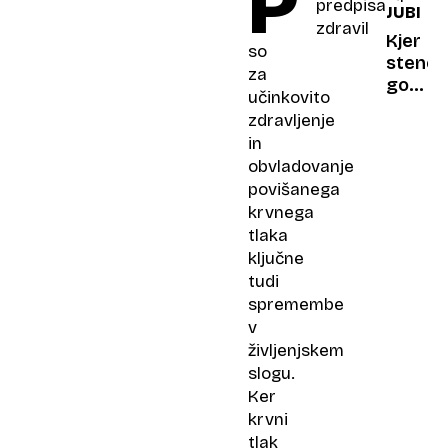
P
predpisanih
JUBILEJ
spravi
zdravil
v
Kjer
so
bolnišn
stene
za
živi
govorij
učinkovito
kot
sto
zdravljenje
vampir
let
in
bele
obvladovanje
hiše
povišanega
zdravj
krvnega
tlaka
ključne
tudi
spremembe
v
življenjskem
slogu.
Ker
krvni
tlak