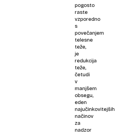
pogosto
raste
vzporedno
s
povečanjem
telesne
teže,
je
redukcija
teže,
četudi
v
manjšem
obsegu,
eden
najučinkovitejših
načinov
za
nadzor