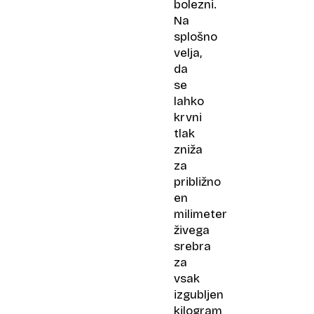
bolezni.
Na
splošno
velja,
da
se
lahko
krvni
tlak
zniža
za
približno
en
milimeter
živega
srebra
za
vsak
izgubljen
kilogram