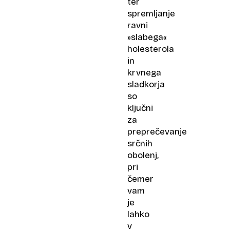
ter
spremljanje
ravni
»slabega«
holesterola
in
krvnega
sladkorja
so
ključni
za
preprečevanje
srčnih
obolenj,
pri
čemer
vam
je
lahko
v