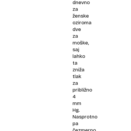
dnevno
za
ženske
oziroma
dve
za
moške,
saj
lahko
ta
zniža
tlak
za
približno
4
mm
Hg.
Nasprotno
pa
čezmerno