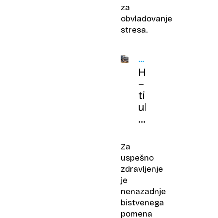
za
obvladovanje
stresa.
ZDRAVNIK
OB
Hipertenzija
18H
–
tihi
ubijalec:
kako
prepoznati
visok
Za
krvni
uspešno
tlak
zdravljenje
in
je
ga
nenazadnje
pravočasno
bistvenega
znižati
pomena