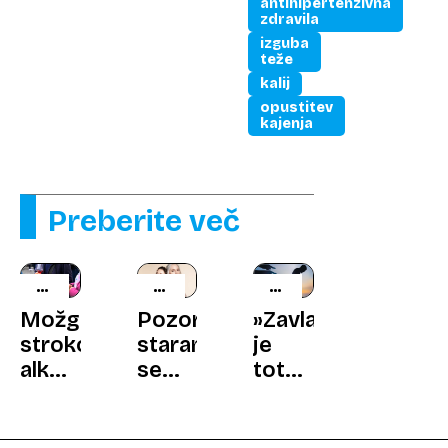
antihipertenzivna
zdravila
izguba
teže
kalij
opustitev
kajenja
Preberite več
VPLIV
ŠTUDIJA
PRED
NA
RAZKRIVA
ŠTIRIMI
Možganski
Pozor,
»Zavladala
ZDRAVJE
DESETLETJI
strokovnjak:
staranje
je
alkohol
se
totalna
ali
močno
panika,
konoplja
pospeši
nekajkrat
– kaj
okoli
hujša