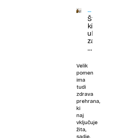
KRVNI
TLAK
Številke,
ki
ubijajo:
zakaj
je
vaš
krvni
Velik
tlak
pomen
pomembnejši
ima
od
tudi
števila
zdrava
korakov
prehrana,
ki
naj
vključuje
žita,
sadje,