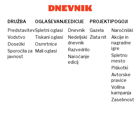
je
50.
kot
dejansko
leta
pri
bolj
covidu-
DRUŽBA
OGLAŠEVANJE
EDICIJE
PROJEKTI
POGOJI
škodljivo?
19«
Predstavitev
Spletni oglasi
Dnevnik
Gazela
Naročniški
Vodstvo
Tiskani oglasi
Nedeljski
Zlata nit
Akcije in
dnevnik
nagradne
Dosežki
Osmrtnice
igre
Razvedrilo
Sporočila za
Mali oglasi
Spletno
javnost
Naročanje
mesto
edicij
Piškotki
Avtorske
pravice
Volilna
kampanja
Zasebnost