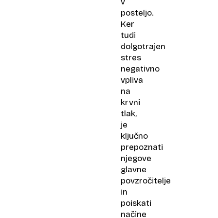
v
posteljo.
Ker
tudi
dolgotrajen
stres
negativno
vpliva
na
krvni
tlak,
je
ključno
prepoznati
njegove
glavne
povzročitelje
in
poiskati
načine