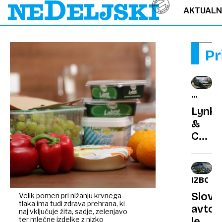
AKTUAL
Pr
KRATKI
TEST
Lynk
&
Co
01
more:
Ko
IZBOR
bi
Slove
Velik pomen pri nižanju krvnega
moral
tlaka ima tudi zdrava prehrana, ki
avto
Evrop
naj vključuje žita, sadje, zelenjavo
ter mlečne izdelke z nizko
leta